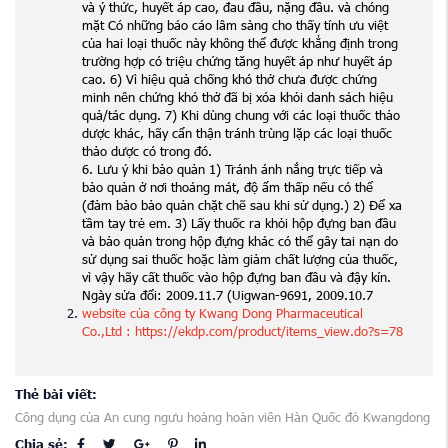
và ý thức, huyết áp cao, đau đầu, nặng đầu. và chóng
mặt Có những báo cáo lâm sàng cho thấy tính ưu việt
của hai loại thuốc này không thể được khẳng định trong
trường hợp có triệu chứng tăng huyết áp như huyết áp
cao. 6) Vì hiệu quả chống khó thở chưa được chứng
minh nên chứng khó thở đã bị xóa khỏi danh sách hiệu
quả/tác dụng. 7) Khi dùng chung với các loại thuốc thảo
dược khác, hãy cẩn thận tránh trùng lặp các loại thuốc
thảo dược có trong đó.
6. Lưu ý khi bảo quản 1) Tránh ánh nắng trực tiếp và
bảo quản ở nơi thoáng mát, độ ẩm thấp nếu có thể
(đảm bảo bảo quản chặt chẽ sau khi sử dụng.) 2) Để xa
tầm tay trẻ em. 3) Lấy thuốc ra khỏi hộp đựng ban đầu
và bảo quản trong hộp đựng khác có thể gây tai nạn do
sử dụng sai thuốc hoặc làm giảm chất lượng của thuốc,
vì vậy hãy cất thuốc vào hộp đựng ban đầu và đậy kín.
Ngày sửa đổi: 2009.11.7 (Uigwan-9691, 2009.10.7
website của công ty Kwang Dong Pharmaceutical
Co.,Ltd : https://ekdp.com/product/items_view.do?s=78
Thẻ bài viết:
Công dụng của An cung ngưu hoàng hoàn viên Hàn Quốc đỏ Kwangdong
Chia sẻ: