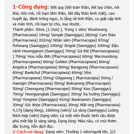
1-Công dụng:
Đột quỵ (liệt toàn thân, liệt tay chân, nói
khó, hôn mê, rối loạn tâm thần, liệt dây thần kinh mặt), cao
huyết áp, đánh trống ngực, lo lắng về tinh thần, co giật cấp tính
và mãn tính, rối loạn tự chủ, suy nhược.
Thành phần: 50mL (1 chai) ), Trong 1 viên/ Woohwang
(Pharmacoeia) 14mg/ Sanyak (Saenggyu) 282mg/ Cam thảo
(Pharmacoeia) 202mg/ Nhân sâm (Pharmacopia) 97mg/
Pohwang (Saenggyu) 100mg/ Singok (Saenggyu) 100mg/ Đậu
nành Hwanggwon (Saenggyu) 70mg/ Gà thịt (Pharmacopoeia)
) 70mg/ Hoa mẫu đơn (Pharmacopoeia) 60mg/ Macmundong
(Pharmacopoeia) 60mg/ Golden (Pharmacopoeia) 60mg/
Angelica (Pharmacopoeia) 60mg/ Bangpung (Pharmacopoeia)
60mg/ Baekchul (Pharmacopoeia) 60mg/ Siho
(Pharmacopoeia) 50mg/ Gilgyeong ( Pharmacopia) 50mg /
Haengin (Pharmacoeia) 50mg/ Bokryeong (Pharmacopei)
50mg/ Cheongung (Pharmacopei) 50mg/ Keo (Saenggyu)
70mg/ Yeongyangkak (Saenggyu) 35mg/ Xạ hương (Saenggyu)
5mg/ Yongnoe (Saenggyu) 41mg/ Baekryeom (Saenggyu)
30mg/ Sức khỏe (Pharmacoeia) 30mg/ Mật ong (Pharmacoeia)
4,17g (dạng lỏng), 1660mg (viên)/ Lá vàng (Saenggyu) Lượng
thích hợp (viên) Dạng viên: Là một viên thuốc hình cầu được
phủ một lớp lá vàng vàng. Dạng lỏng: Màu nâu, có mùi thơm
đặc trưng, ​​hỗn dịch đục.
2-Cách sử dụng:
Dạng viên: Thường 1 viên/người lớn, 2/3