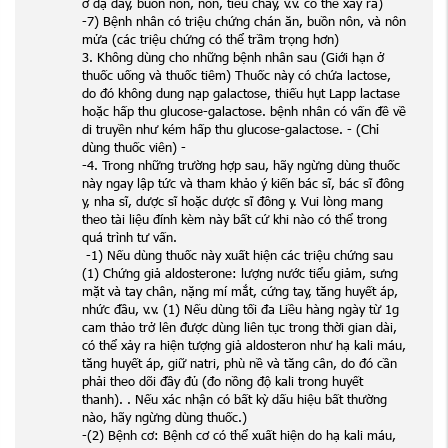
ở dạ dày, buồn nôn, nôn, tiêu chảy, v.v. có thể xảy ra)
-7) Bệnh nhân có triệu chứng chán ăn, buồn nôn, và nôn
mửa (các triệu chứng có thể trầm trọng hơn)
3. Không dùng cho những bệnh nhân sau (Giới hạn ở
thuốc uống và thuốc tiêm) Thuốc này có chứa lactose,
do đó không dung nạp galactose, thiếu hụt Lapp lactase
hoặc hấp thu glucose-galactose. bệnh nhân có vấn đề về
di truyền như kém hấp thu glucose-galactose. - (Chỉ
dùng thuốc viên) -
-4. Trong những trường hợp sau, hãy ngừng dùng thuốc
này ngay lập tức và tham khảo ý kiến ​​bác sĩ, bác sĩ đông
y, nha sĩ, dược sĩ hoặc dược sĩ đông y. Vui lòng mang
theo tài liệu đính kèm này bất cứ khi nào có thể trong
quá trình tư vấn.
-1) Nếu dùng thuốc này xuất hiện các triệu chứng sau
(1) Chứng giả aldosterone: lượng nước tiểu giảm, sưng
mặt và tay chân, nặng mí mắt, cứng tay, tăng huyết áp,
nhức đầu, v.v. (1) Nếu dùng tối đa Liều hàng ngày từ 1g
cam thảo trở lên được dùng liên tục trong thời gian dài,
có thể xảy ra hiện tượng giả aldosteron như hạ kali máu,
tăng huyết áp, giữ natri, phù nề và tăng cân, do đó cần
phải theo dõi đầy đủ (đo nồng độ kali trong huyết
thanh). . Nếu xác nhận có bất kỳ dấu hiệu bất thường
nào, hãy ngừng dùng thuốc.)
-(2) Bệnh cơ: Bệnh cơ có thể xuất hiện do hạ kali máu,