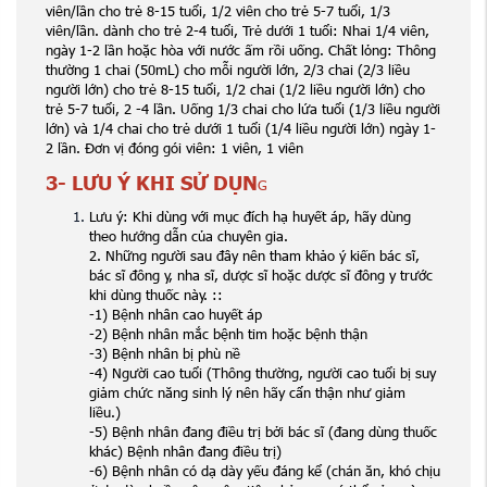
viên/lần cho trẻ 8-15 tuổi, 1/2 viên cho trẻ 5-7 tuổi, 1/3
viên/lần. dành cho trẻ 2-4 tuổi, Trẻ dưới 1 tuổi: Nhai 1/4 viên,
ngày 1-2 lần hoặc hòa với nước ấm rồi uống. Chất lỏng: Thông
thường 1 chai (50mL) cho mỗi người lớn, 2/3 chai (2/3 liều
người lớn) cho trẻ 8-15 tuổi, 1/2 chai (1/2 liều người lớn) cho
trẻ 5-7 tuổi, 2 -4 lần. Uống 1/3 chai cho lứa tuổi (1/3 liều người
lớn) và 1/4 chai cho trẻ dưới 1 tuổi (1/4 liều người lớn) ngày 1-
2 lần. Đơn vị đóng gói viên: 1 viên, 1 viên
3- LƯU Ý KHI SỬ DỤN
G
Lưu ý: Khi dùng với mục đích hạ huyết áp, hãy dùng
theo hướng dẫn của chuyên gia.
2. Những người sau đây nên tham khảo ý kiến ​​bác sĩ,
bác sĩ đông y, nha sĩ, dược sĩ hoặc dược sĩ đông y trước
khi dùng thuốc này. ::
-1) Bệnh nhân cao huyết áp
-2) Bệnh nhân mắc bệnh tim hoặc bệnh thận
-3) Bệnh nhân bị phù nề
-4) Người cao tuổi (Thông thường, người cao tuổi bị suy
giảm chức năng sinh lý nên hãy cẩn thận như giảm
liều.)
-5) Bệnh nhân đang điều trị bởi bác sĩ (đang dùng thuốc
khác) Bệnh nhân đang điều trị)
-6) Bệnh nhân có dạ dày yếu đáng kể (chán ăn, khó chịu