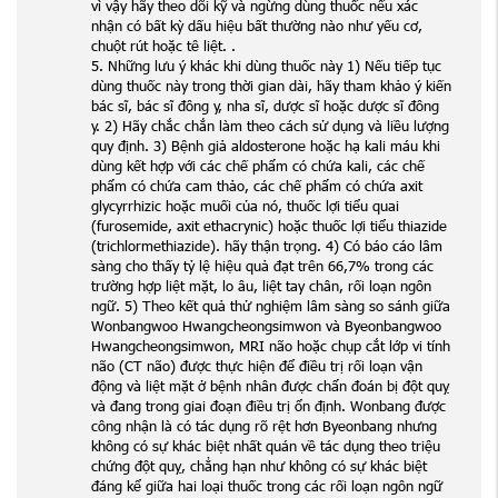
vì vậy hãy theo dõi kỹ và ngừng dùng thuốc nếu xác
nhận có bất kỳ dấu hiệu bất thường nào như yếu cơ,
chuột rút hoặc tê liệt. .
5. Những lưu ý khác khi dùng thuốc này 1) Nếu tiếp tục
dùng thuốc này trong thời gian dài, hãy tham khảo ý kiến
​​bác sĩ, bác sĩ đông y, nha sĩ, dược sĩ hoặc dược sĩ đông
y. 2) Hãy chắc chắn làm theo cách sử dụng và liều lượng
quy định. 3) Bệnh giả aldosterone hoặc hạ kali máu khi
dùng kết hợp với các chế phẩm có chứa kali, các chế
phẩm có chứa cam thảo, các chế phẩm có chứa axit
glycyrrhizic hoặc muối của nó, thuốc lợi tiểu quai
(furosemide, axit ethacrynic) hoặc thuốc lợi tiểu thiazide
(trichlormethiazide). hãy thận trọng. 4) Có báo cáo lâm
sàng cho thấy tỷ lệ hiệu quả đạt trên 66,7% trong các
trường hợp liệt mặt, lo âu, liệt tay chân, rối loạn ngôn
ngữ. 5) Theo kết quả thử nghiệm lâm sàng so sánh giữa
Wonbangwoo Hwangcheongsimwon và Byeonbangwoo
Hwangcheongsimwon, MRI não hoặc chụp cắt lớp vi tính
não (CT não) được thực hiện để điều trị rối loạn vận
động và liệt mặt ở bệnh nhân được chẩn đoán bị đột quỵ
và đang trong giai đoạn điều trị ổn định. Wonbang được
công nhận là có tác dụng rõ rệt hơn Byeonbang nhưng
không có sự khác biệt nhất quán về tác dụng theo triệu
chứng đột quỵ, chẳng hạn như không có sự khác biệt
đáng kể giữa hai loại thuốc trong các rối loạn ngôn ngữ