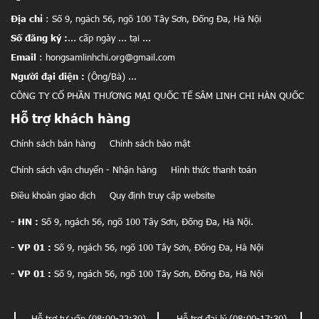
Địa chỉ
: Số 9, ngách 56, ngõ 100 Tây Sơn, Đống Đa, Hà Nội
Số đăng ký :
... cấp ngày ... tại ...
Email
: hongsamlinhchi.org@gmail.com
Người đại diện :
(Ông/Bà) ...
CÔNG TY CỔ PHẦN THƯƠNG MẠI QUỐC TẾ SÂM LINH CHI HÀN QUỐC
Hỗ trợ khách hàng
Chính sách bán hàng
Chính sách bảo mật
Chính sách vận chuyển - Nhận hàng
Hình thức thanh toán
Điều khoản giao dịch
Quy định truy cập website
- HN :
Số 9, ngách 56, ngõ 100 Tây Sơn, Đống Đa, Hà Nội.
- VP 01 :
Số 9, ngách 56, ngõ 100 Tây Sơn, Đống Đa, Hà Nội
- VP 01 :
Số 9, ngách 56, ngõ 100 Tây Sơn, Đống Đa, Hà Nội
)
Hỗ trợ tư vấn (08:00-22:30)
Hỗ trợ đại lý (08:00-17:30)
G