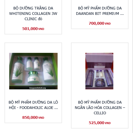
BỘ DƯỠNG TRẮNG DA
BỘ MỸ PHẨM DƯỠNG DA
WHITENING COLLAGEN 3W
DAANDAN BIT PREMIUM ...
CLINIC đỏ
700,000
VND
501,000
VND
BỘ MỸ PHẨM DƯỠNG DA LÔ
BỘ MỸ PHẨM DƯỠNG DA
HỘI - FOODAHOLIC ALOE ...
NGĂN LÃO HÓA COLLAGEN –
CELLIO
850,000
VND
525,000
VND