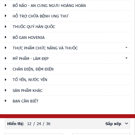
BỔ NÃO - AN CUNG NGƯU HOÀNG HOÀN
HỖ TRỢ CHỮA BỆNH UNG THƯ
THUỐC QUÝ HÀN QUỐC
BỔ GAN HOVENIA
THỰC PHẨM CHỨC NĂNG VÀ THUỐC
MỸ PHẨM - LÀM ĐẸP
CHĂN ĐIỆN, ĐỆM ĐIỆN
TỔ YẾN, NƯỚC YẾN
SẢN PHẨM KHÁC
BẠN CẦN BIẾT
Hiển thị:
12
/
24
/
36
Sắp xếp