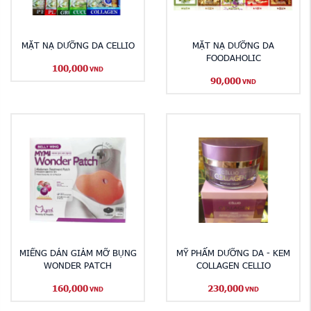
MẶT NẠ DƯỠNG DA CELLIO
MẶT NẠ DƯỠNG DA
FOODAHOLIC
100,000
VND
90,000
VND
MIẾNG DÁN GIẢM MỠ BỤNG
MỸ PHẨM DƯỠNG DA - KEM
WONDER PATCH
COLLAGEN CELLIO
160,000
230,000
VND
VND