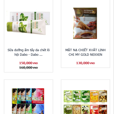
Sữa dưỡng ẩm tẩy da chết lô
MẶT NẠ CHIẾT XUẤT LINH
hội Dabo - Dabo ...
CHI MY GOLD NEXXEN
150,000
130,000
VND
VND
160,000
VND