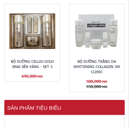
BỘ DƯỠNG CELLIO GOLD
BỘ DƯỠNG TRẮNG DA
SNAI SÊN VÀNG - SET 3
WHITENING COLLAGEN 3W
CLINIC
690,000
VND
500,000
VND
550,000
VND
SẢN PHẨM TIÊU BIỂU