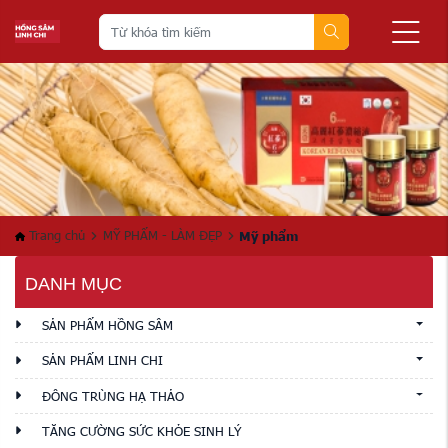
Trang chủ
MỸ PHẨM - LÀM ĐẸP
Mỹ phẩm
DANH MỤC
SẢN PHẨM HỒNG SÂM
SẢN PHẨM LINH CHI
ĐÔNG TRÙNG HẠ THẢO
TĂNG CƯỜNG SỨC KHỎE SINH LÝ