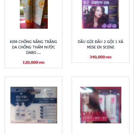
KEM CHỐNG NẮNG TRẮNG
DẦU GỘI ĐẦU 2 GỘI 1 XẢ
DA CHỐNG THẤM NƯỚC
MISE EN SCENE
DABO ...
340,000
VND
120,000
VND