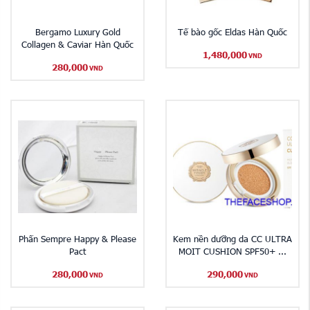
Bergamo Luxury Gold
Tế bào gốc Eldas Hàn Quốc
Collagen & Caviar Hàn Quốc
1,480,000
VND
280,000
VND
Phấn Sempre Happy & Please
​Kem nền dưỡng da CC ULTRA
Pact
MOIT CUSHION SPF50+ ...
280,000
290,000
VND
VND