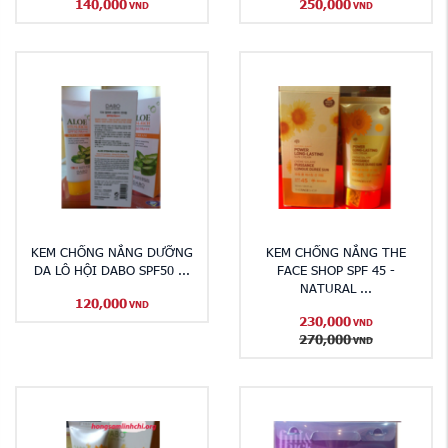
140,000
250,000
VND
VND
KEM CHỐNG NẮNG DƯỠNG
KEM CHỐNG NẮNG THE
DA LÔ HỘI DABO SPF50 ...
FACE SHOP SPF 45 -
NATURAL ...
120,000
VND
230,000
VND
270,000
VND