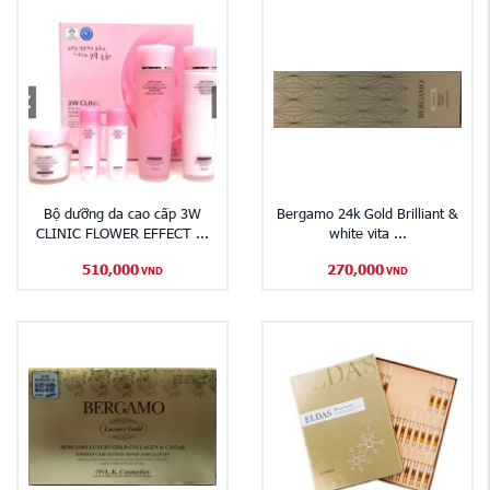
Bộ dưỡng da cao cấp 3W
Bergamo 24k Gold Brilliant &
CLINIC FLOWER EFFECT ...
white vita ...
510,000
270,000
VND
VND