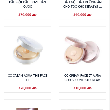
DẦU GỘI ĐẦU DOVE HÀN
DẦU GỘI ĐẦU DƯỠNG ẨM
QUỐC
CHO TÓC KHÔ KERASYS ...
370,000
360,000
VND
VND
CC CREAM AQUA THE FACE
CC CREAM FACE IT AURA
IT
COLOR CONTROL CREAM
420,000
410,000
VND
VND