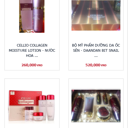
CELLIO COLLAGEN
BỘ MỸ PHẨM DƯỠNG DA ỐC
MOISTURE LOTION - NƯỚC
SÊN - DAANDAN BIT SNAIL
HOA ...
...
260,000
520,000
VND
VND