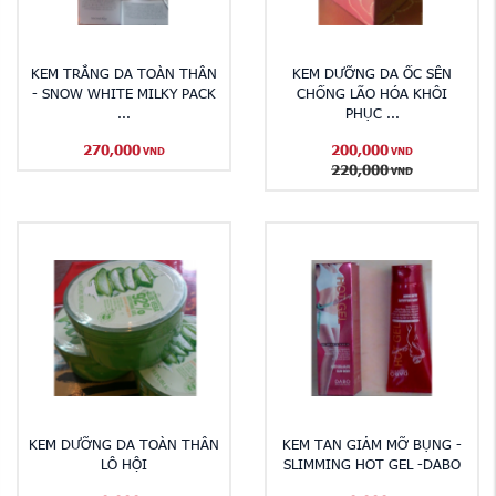
KEM TRẮNG DA TOÀN THÂN
KEM DƯỠNG DA ỐC SÊN
- SNOW WHITE MILKY PACK
CHỐNG LÃO HÓA KHÔI
...
PHỤC ...
270,000
200,000
VND
VND
220,000
VND
KEM DƯỠNG DA TOÀN THÂN
KEM TAN GIẢM MỠ BỤNG -
LÔ HỘI
SLIMMING HOT GEL -DABO