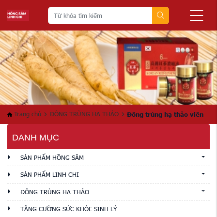
Trang chủ
ĐÔNG TRÙNG HẠ THẢO
Đông trùng hạ thảo viên
DANH MỤC
SẢN PHẨM HỒNG SÂM
SẢN PHẨM LINH CHI
ĐÔNG TRÙNG HẠ THẢO
TĂNG CƯỜNG SỨC KHỎE SINH LÝ