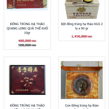
ĐÔNG TRÙNG HẠ THẢO
Bột đông trùng hạ thảo KGS 2
QUANG LONG QUẢ THỂ KHÔ
lọ x 90 gr
10gr
1,450,000
VND
480,000
VND
500,000
VND
ĐÔNG TRÙNG HẠ THẢO
Con Đông trùng hạ thảo