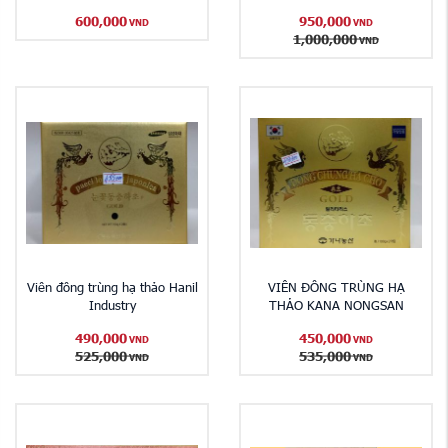
600,000
950,000
VND
VND
1,000,000
VND
Viên đông trùng hạ thảo Hanil
VIÊN ĐÔNG TRÙNG HẠ
Industry
THẢO KANA NONGSAN
490,000
450,000
VND
VND
525,000
535,000
VND
VND