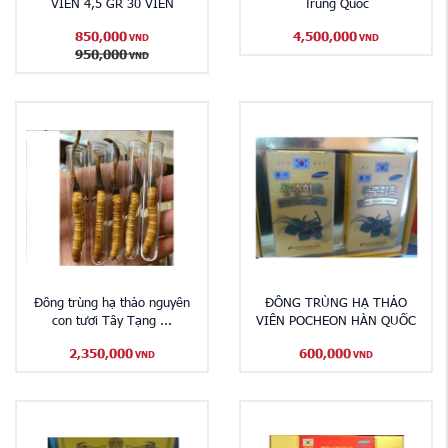
VIÊN 4,5 GR 30 VIÊN
Trung Quốc
850,000
4,500,000
VND
VND
950,000
VND
Đông trùng hạ thảo nguyên
ĐÔNG TRÙNG HẠ THẢO
con tươi Tây Tạng ...
VIÊN POCHEON HÀN QUỐC
2,350,000
600,000
VND
VND