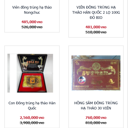
Viên đông trùng hạ thảo
VIÊN ĐÔNG TRÙNG HẠ
Nongchuc
THẢO HÀN QUỐC 2 LỌ 100G
ĐỎ BIO
485,000
VND
526,000
481,000
VND
VND
510,000
VND
Con Đông trùng hạ thảo Hàn
HỒNG SÂM ĐÔNG TRÙNG
Quốc
HẠ THẢO 30 VIÊN
2,560,000
760,000
VND
VND
3,900,000
810,000
VND
VND