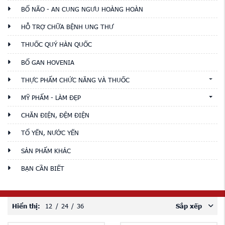
BỔ NÃO - AN CUNG NGƯU HOÀNG HOÀN
HỖ TRỢ CHỮA BỆNH UNG THƯ
THUỐC QUÝ HÀN QUỐC
BỔ GAN HOVENIA
THỰC PHẨM CHỨC NĂNG VÀ THUỐC
MỸ PHẨM - LÀM ĐẸP
CHĂN ĐIỆN, ĐỆM ĐIỆN
TỔ YẾN, NƯỚC YẾN
SẢN PHẨM KHÁC
BẠN CẦN BIẾT
Hiển thị:
12
/
24
/
36
Sắp xếp