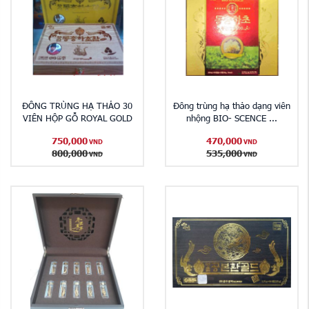
ĐÔNG TRÙNG HẠ THẢO 30
Đông trùng hạ thảo dạng viên
VIÊN HỘP GỖ ROYAL GOLD
nhộng BIO- SCENCE ...
750,000
470,000
VND
VND
800,000
535,000
VND
VND