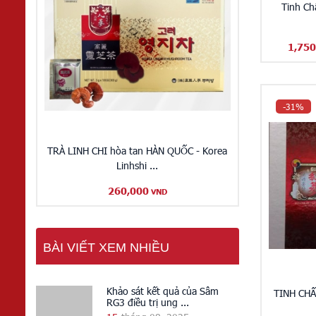
Tinh Ch
1,750
-31%
TRÀ LINH CHI hòa tan HÀN QUỐC - Korea
Linhshi ...
260,000
VND
BÀI VIẾT XEM NHIỀU
Khảo sát kết quả của Sâm
TINH CH
RG3 điều trị ung ...