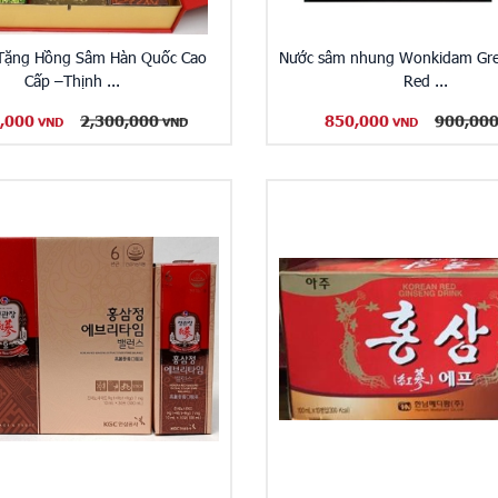
 Tặng Hồng Sâm Hàn Quốc Cao
Nước sâm nhung Wonkidam Gr
Cấp –Thịnh ...
Red ...
,000
2,300,000
850,000
900,00
VND
VND
VND