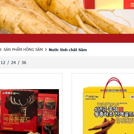
SẢN PHẨM HỒNG SÂM
Nước tinh chất Sâm
12
/
24
/
36