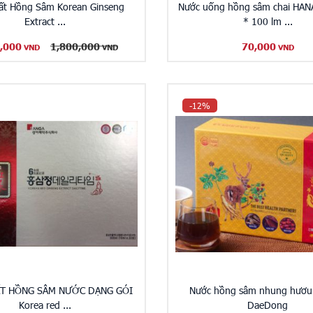
ất Hồng Sâm Korean Ginseng
Nước uống hồng sâm chai HAN
Extract ...
* 100 lm ...
,000
1,800,000
70,000
VND
VND
VND
-12%
ẤT HỒNG SÂM NƯỚC DẠNG GÓI
Nước hồng sâm nhung hươu
Korea red ...
DaeDong