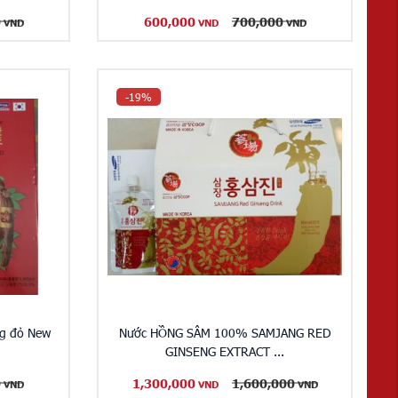
0
600,000
700,000
VND
VND
VND
-19%
ng đỏ New
Nước HỒNG SÂM 100% SAMJANG RED
GINSENG EXTRACT ...
0
1,300,000
1,600,000
VND
VND
VND