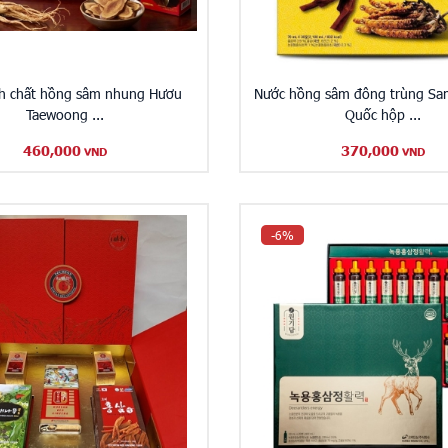
nh chất hồng sâm nhung Hươu
Nước hồng sâm đông trùng Sa
Taewoong ...
Quốc hộp ...
460,000
370,000
VND
VND
-6%