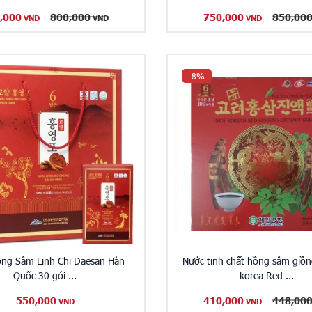
,000
800,000
750,000
850,00
VND
VND
VND
-8%
ng Sâm Linh Chi Daesan Hàn
Nước tinh chất hồng sâm giồ
Quốc 30 gói ...
korea Red ...
550,000
410,000
448,00
VND
VND