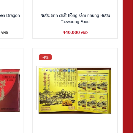
een Dragon
Nước tinh chất hồng sâm nhung Hươu
Taewoong Food
0
440,000
VND
VND
-4%