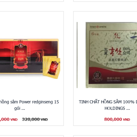
 hồng sâm Power redginseng 15
TINH CHẤT HỒNG SÂM 100%
gói ...
HOLDINGS ...
,000
320,000
800,000
VND
VND
VND