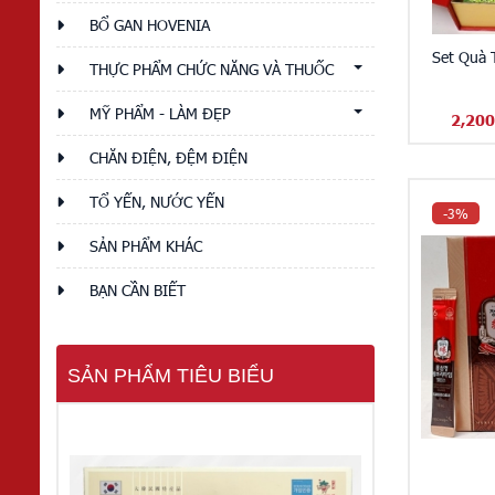
BỔ GAN HOVENIA
Set Quà
THỰC PHẨM CHỨC NĂNG VÀ THUỐC
MỸ PHẨM - LÀM ĐẸP
2,200
CHĂN ĐIỆN, ĐỆM ĐIỆN
TỔ YẾN, NƯỚC YẾN
-3%
SẢN PHẨM KHÁC
BẠN CẦN BIẾT
SẢN PHẨM TIÊU BIỂU