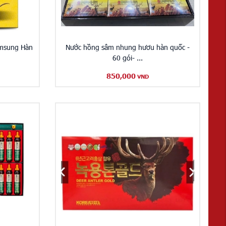
msung Hàn
Nước hồng sâm nhung hươu hàn quốc -
60 gói- ...
850,000
VND