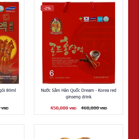
-2%
gói 80ml
Nước Sâm Hàn Quốc Dream - Korea red
ginseng drink
0
450,000
460,000
VND
VND
VND