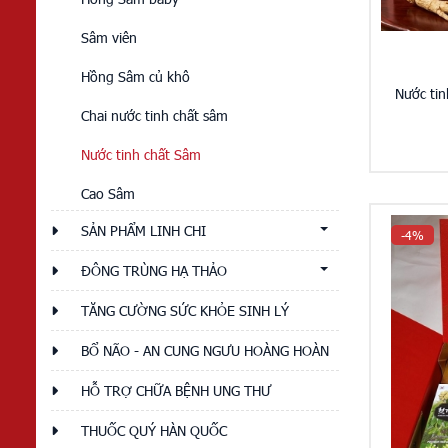
Sâm viên
Hồng Sâm củ khô
Nước ti
Chai nước tinh chất sâm
Nước tinh chất Sâm
Cao Sâm
SẢN PHẨM LINH CHI
-4%
ĐÔNG TRÙNG HẠ THẢO
TĂNG CƯỜNG SỨC KHỎE SINH LÝ
BỔ NÃO - AN CUNG NGƯU HOÀNG HOÀN
HỖ TRỢ CHỮA BỆNH UNG THƯ
THUỐC QUÝ HÀN QUỐC