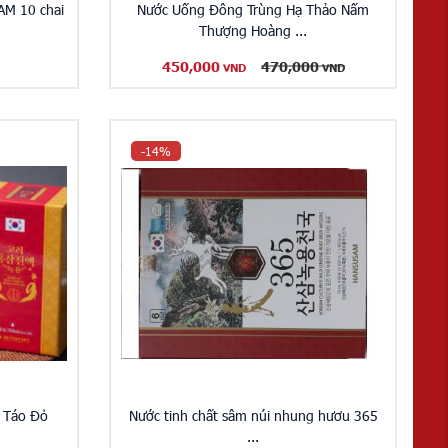
AM 10 chai
Nước Uống Đông Trùng Hạ Thảo Nấm
Thượng Hoàng ...
450,000
470,000
VND
VND
-14%
 Táo Đỏ
Nước tinh chất sâm núi nhung hươu 365
...