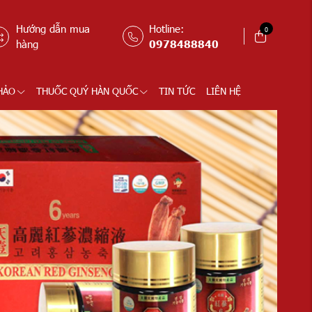
Hướng dẫn mua
Hotline:
0
hàng
0978488840
HẢO
THUỐC QUÝ HÀN QUỐC
TIN TỨC
LIÊN HỆ