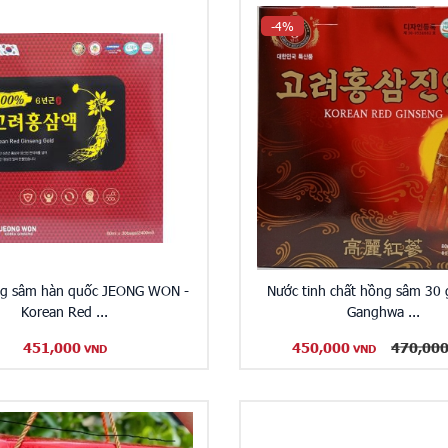
-4%
g sâm hàn quốc JEONG WON -
Nước tinh chất hồng sâm 30 
Korean Red ...
Ganghwa ...
451,000
450,000
470,00
VND
VND