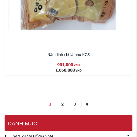
Nấm linh chi lá nhỏ KGS
901,000
VND
1,050,000
VND
1
2
3
4
DANH MỤC
SẢN PHẨM HỒNG SÂM