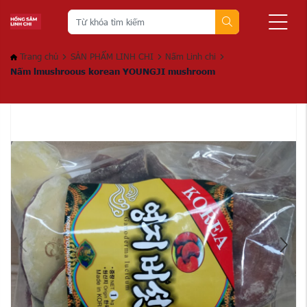
Trang chủ
SẢN PHẨM LINH CHI
Nấm Linh chi
Nấm lmushroous korean YOUNGJI mushroom