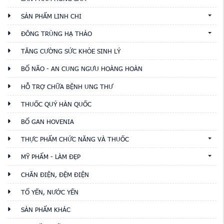
SẢN PHẨM LINH CHI
ĐÔNG TRÙNG HẠ THẢO
TĂNG CƯỜNG SỨC KHỎE SINH LÝ
BỔ NÃO - AN CUNG NGƯU HOÀNG HOÀN
HỖ TRỢ CHỮA BỆNH UNG THƯ
THUỐC QUÝ HÀN QUỐC
BỔ GAN HOVENIA
THỰC PHẨM CHỨC NĂNG VÀ THUỐC
MỸ PHẨM - LÀM ĐẸP
CHĂN ĐIỆN, ĐỆM ĐIỆN
TỔ YẾN, NƯỚC YẾN
SẢN PHẨM KHÁC