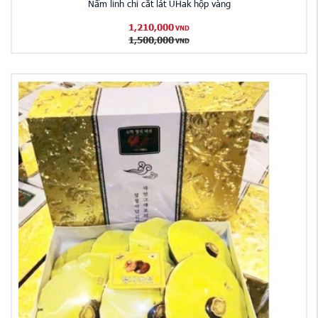
Nấm linh chi cắt lát UHak hộp vàng
1,210,000
VND
1,500,000
VND