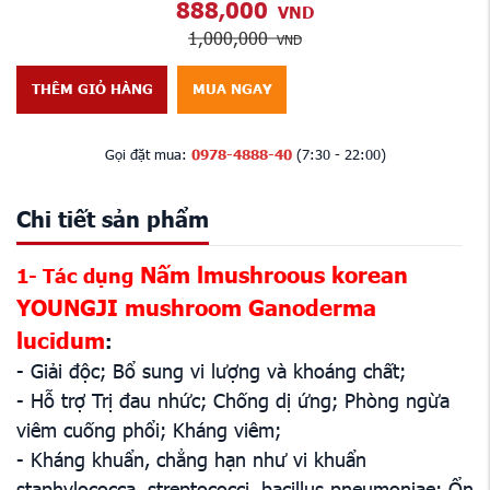
888,000
VND
1,000,000
VND
THÊM GIỎ HÀNG
MUA NGAY
Gọi đặt mua:
0978-4888-40
(7:30 - 22:00)
Chi tiết sản phẩm
Nấm lmushroous korean
1- Tác dụng
YOUNGJI mushroom Ganoderma
lucidum
:
- Giải độc; Bổ sung vi lượng và khoáng chất;
- Hỗ trợ Trị đau nhức; Chống dị ứng; Phòng ngừa
viêm cuống phổi; Kháng viêm;
- Kháng khuẩn, chẳng hạn như vi khuẩn
staphylococca, streptococci, bacillus pneumoniae; Ổn