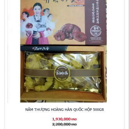
NẤM THƯỢNG HOÀNG HÀN QUỐC HỘP 500GR
1,930,000
VND
2,200,000
VND