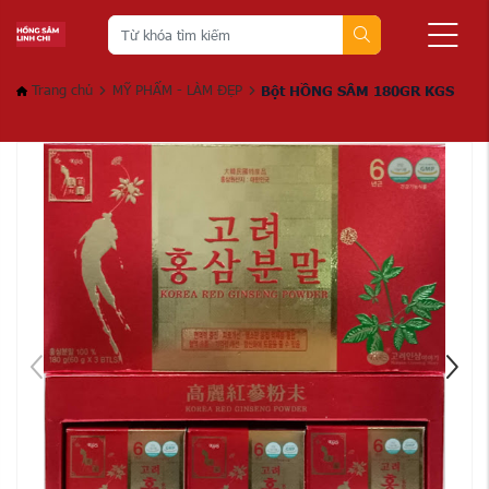
Trang chủ
MỸ PHẨM - LÀM ĐẸP
Bột HỒNG SÂM 180GR KGS