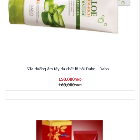
Sữa dưỡng ẩm tẩy da chết lô hội Dabo - Dabo ...
150,000
VND
160,000
VND