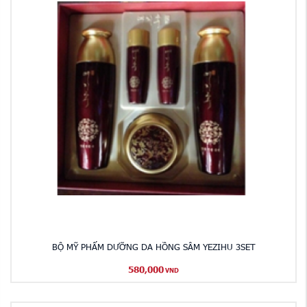
BỘ MỸ PHẨM DƯỠNG DA HỒNG SÂM YEZIHU 3SET
580,000
VND