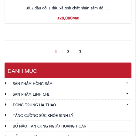
Bộ 2 dầu gội 1 dầu xả tinh chất nhân sâm đỏ - ...
320,000
VND
1
2
3
DANH MỤC
SẢN PHẨM HỒNG SÂM
SẢN PHẨM LINH CHI
ĐÔNG TRÙNG HẠ THẢO
TĂNG CƯỜNG SỨC KHỎE SINH LÝ
BỔ NÃO - AN CUNG NGƯU HOÀNG HOÀN