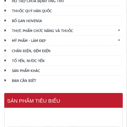
HỖ TRỢ CHỮA BỆNH UNG THƯ
THUỐC QUÝ HÀN QUỐC
BỔ GAN HOVENIA
THỰC PHẨM CHỨC NĂNG VÀ THUỐC
MỸ PHẨM - LÀM ĐẸP
CHĂN ĐIỆN, ĐỆM ĐIỆN
TỔ YẾN, NƯỚC YẾN
SẢN PHẨM KHÁC
BẠN CẦN BIẾT
SẢN PHẨM TIÊU BIỂU