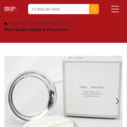
Trang chủ
SẢN PHẨM HỒNG SÂM
Phấn Sempre Happy & Please Pact