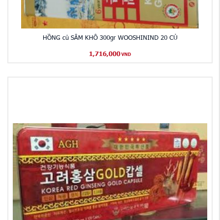
HỒNG củ SÂM KHÔ 300gr WOOSHININD 20 CỦ
1,716,000
VND