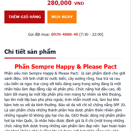
280,000
VND
THÊM GIỎ HÀNG
MUA NGAY
Gọi đặt mua:
0978-4888-40
(7:30 - 22:00)
Chi tiết sản phẩm
Phấn Sempre Happy & Please Pact
Phấn siêu mịn Sempre Happy & Please Pact: là sản phẩm dành cho giới
sành điệu. Với tinh chất từ nước biển, cây xương rồng, hoa trà và rau
câu biển và ngọc trai cùng với kiểu dáng sang trọng xứng đáng là một
nhãn hiệu làm đẹp đẳng cấp về phấn phủ. Chức năng hút dầu cao, độ
bám tốt mang lại một lớp phấn phủ mịn màng tự nhiên và khô thoáng,
tạo lên một lớp bao phủ phía ngoài, trơn nhẵn mượt mà, làm bụi khó
bám hơn so với da bình thường. Bảo vệ da với chỉ số chống nắng SPF 20.
Là sản phẩm chứa những thành phần hóa dược phẩm thiên nhiên gồm
những nguyên tố không gây hại cho da, GEO thuộc dòng mỹ phẩm phẩm
hot tại Hàn Quốc, là nhãn hiệu được đánh giá là ít chì (một trong những
chức năng tính dược trong những sản phẩm làm đẹp nên bạn hoàn toàn
yên tâm) không phải lo lắng khi sử dụng. Với hạt phấn rỗng siêu nhỏ