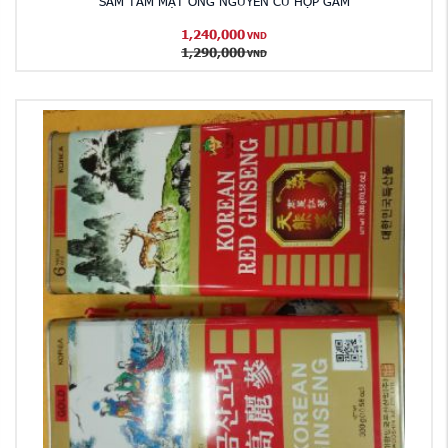
SÂM TẨM MẬT ONG NGUYÊN CỦ HỘP GẤM
1,240,000
VND
1,290,000
VND