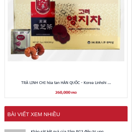
TRÀ LINH CHI hòa tan HÀN QUỐC - Korea Linhshi ...
260,000
VND
BÀI VIẾT XEM NHIỀU
Khảo sát kết quả của Sâm RG3 điều trị ung ...