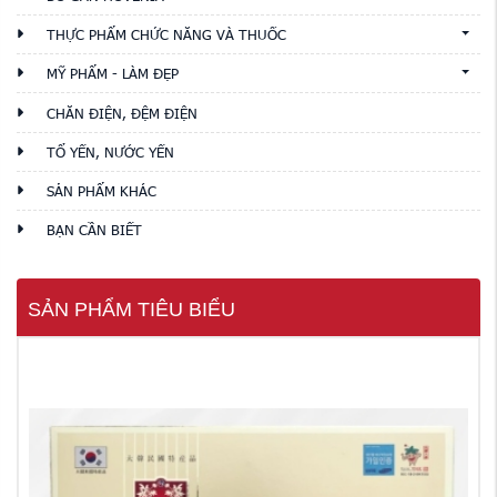
THỰC PHẨM CHỨC NĂNG VÀ THUỐC
MỸ PHẨM - LÀM ĐẸP
CHĂN ĐIỆN, ĐỆM ĐIỆN
TỔ YẾN, NƯỚC YẾN
SẢN PHẨM KHÁC
BẠN CẦN BIẾT
SẢN PHẨM TIÊU BIỂU