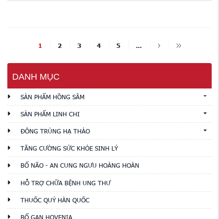
1
2
3
4
5
...
DANH MỤC
SẢN PHẨM HỒNG SÂM
SẢN PHẨM LINH CHI
ĐÔNG TRÙNG HẠ THẢO
TĂNG CƯỜNG SỨC KHỎE SINH LÝ
BỔ NÃO - AN CUNG NGƯU HOÀNG HOÀN
HỖ TRỢ CHỮA BỆNH UNG THƯ
THUỐC QUÝ HÀN QUỐC
BỔ GAN HOVENIA