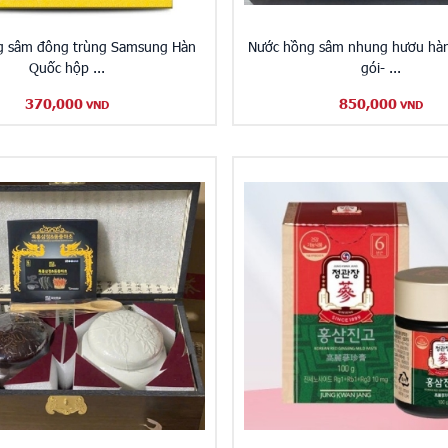
g sâm đông trùng Samsung Hàn
Nước hồng sâm nhung hươu hàn
Quốc hộp ...
gói- ...
370,000
850,000
VND
VND