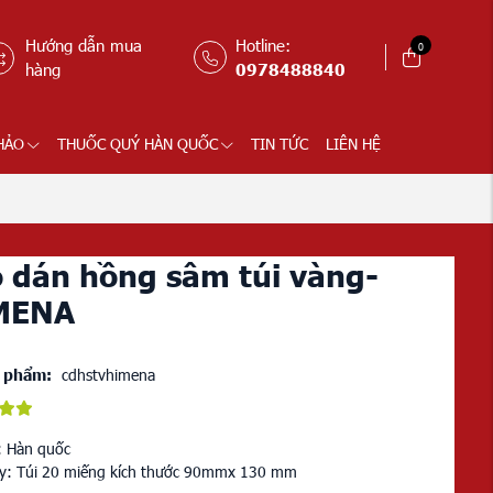
Hướng dẫn mua
Hotline:
0
hàng
0978488840
HẢO
THUỐC QUÝ HÀN QUỐC
TIN TỨC
LIÊN HỆ
 dán hồng sâm túi vàng-
MENA
 phẩm:
cdhstvhimena
: Hàn quốc
ày: Túi 20 miếng kích thước 90mmx 130 mm