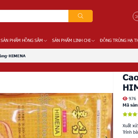
SẢN PHẨM HỒNG SÂM
SẢN PHẨM LINH CHI
ĐÔNG TRÙNG HẠ T
 vàng-HIMENA
Cao
HI
976
Mã sản
Xuất xứ
Trình b