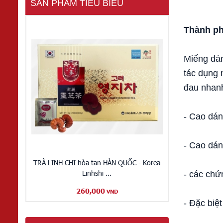
SẢN PHẨM TIÊU BIỂU
Thành ph
Miếng dán
tác dụng 
đau nhanh
- Cao dán
- Cao dán
TRÀ LINH CHI hòa tan HÀN QUỐC - Korea
Linhshi ...
- các chứ
260,000
VND
- Đặc biệt