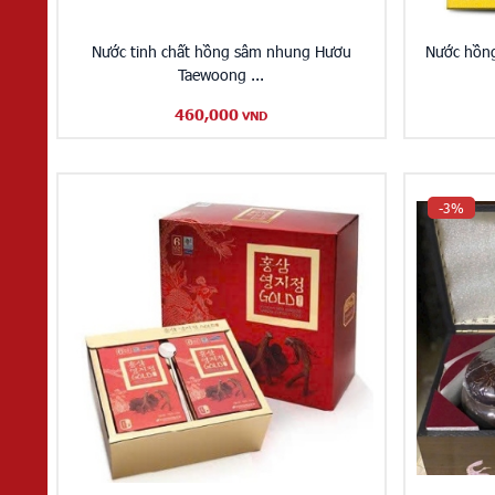
Nước tinh chất hồng sâm nhung Hươu
Nước hồn
Taewoong ...
460,000
VND
-3%