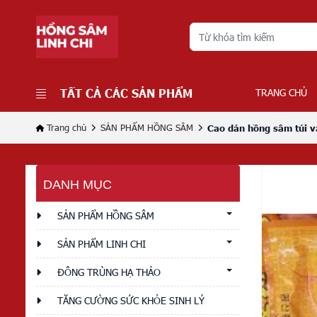
TẤT CẢ CÁC SẢN PHẨM
TRANG CHỦ
Trang chủ
SẢN PHẨM HỒNG SÂM
Cao dán hồng sâm túi
DANH MỤC
SẢN PHẨM HỒNG SÂM
SẢN PHẨM LINH CHI
ĐÔNG TRÙNG HẠ THẢO
TĂNG CƯỜNG SỨC KHỎE SINH LÝ