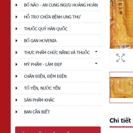
BỔ NÃO - AN CUNG NGƯU HOÀNG HOÀN
HỖ TRỢ CHỮA BỆNH UNG THƯ
THUỐC QUÝ HÀN QUỐC
BỔ GAN HOVENIA
THỰC PHẨM CHỨC NĂNG VÀ THUỐC
MỸ PHẨM - LÀM ĐẸP
CHĂN ĐIỆN, ĐỆM ĐIỆN
TỔ YẾN, NƯỚC YẾN
SẢN PHẨM KHÁC
BẠN CẦN BIẾT
Chi tiế