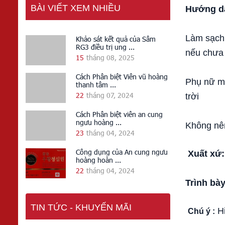
BÀI VIẾT XEM NHIỀU
Hướng dẫ
Làm sạch 
Khảo sát kết quả của Sâm
RG3 điều trị ung ...
nếu chưa 
15
tháng 08, 2025
Cách Phân biệt Viên vũ hoàng
Phụ nữ ma
thanh tâm ...
22
tháng 07, 2024
trời
Cách Phân biệt viên an cung
ngưu hoàng ...
Không nên
23
tháng 04, 2024
Công dụng của An cung ngưu
Xuất xứ:
hoàng hoàn ...
22
tháng 04, 2024
Trình bày
TIN TỨC - KHUYẾN MÃI
Hi
Chú ý :