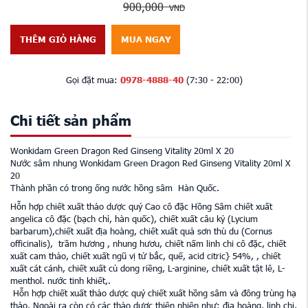
900,000
VND
THÊM GIỎ HÀNG
MUA NGAY
Gọi đặt mua:
0978-4888-40
(7:30 - 22:00)
Chi tiết sản phẩm
Wonkidam Green Dragon Red Ginseng Vitality 20ml X 20
Nước sâm nhung Wonkidam Green Dragon Red Ginseng Vitality 20ml X
20
Thành phần có trong ống nước hồng sâm Hàn Quốc.
Hỗn hợp chiết xuất thảo dược quý Cao cô đặc Hồng Sâm chiết xuất
angelica cô đặc (bạch chỉ, hàn quốc), chiết xuất câu kỷ (Lycium
barbarum),chiết xuất địa hoàng, chiết xuất quả sơn thù du (Cornus
officinalis), trầm hương , nhung hươu, chiết nấm linh chi cô đặc, chiết
xuất cam thảo, chiết xuất ngũ vị tử bắc, quế, acid citric} 54%, , chiết
xuất cát cánh, chiết xuất củ dong riềng, L-arginine, chiết xuất tật lê, L-
menthol. nước tinh khiết,.
Hỗn hợp chiết xuất thảo dược quý chiết xuất hồng sâm và đông trùng hạ
thảo. Ngoài ra còn có các thảo dược thiên nhiên như: địa hoàng, linh chi,