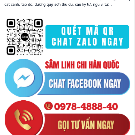
cát cánh, táo đỏ, đương quy, sơn thù du, câu kỷ tử, ngũ vị tử...