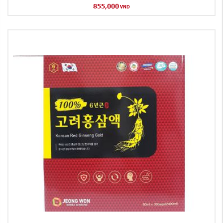
855,000
VND