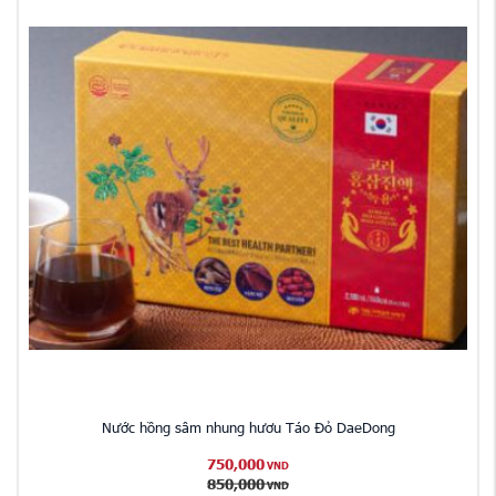
Nước hồng sâm nhung hươu Táo Đỏ DaeDong
750,000
VND
850,000
VND