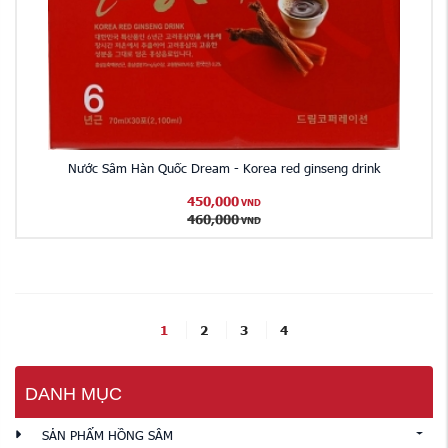
Nước Sâm Hàn Quốc Dream - Korea red ginseng drink
450,000
VND
460,000
VND
1
2
3
4
DANH MỤC
SẢN PHẨM HỒNG SÂM