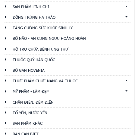
SẢN PHẨM LINH CHI
ĐÔNG TRÙNG HẠ THẢO
TĂNG CƯỜNG SỨC KHỎE SINH LÝ
BỔ NÃO - AN CUNG NGƯU HOÀNG HOÀN
HỖ TRỢ CHỮA BỆNH UNG THƯ
THUỐC QUÝ HÀN QUỐC
BỔ GAN HOVENIA
THỰC PHẨM CHỨC NĂNG VÀ THUỐC
MỸ PHẨM - LÀM ĐẸP
CHĂN ĐIỆN, ĐỆM ĐIỆN
TỔ YẾN, NƯỚC YẾN
SẢN PHẨM KHÁC
BẠN CẦN BIẾT