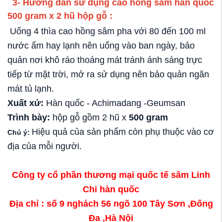
3- Hướng dẫn sử dụng cao hồng sâm hàn quốc
500 gram x 2 hũ hộp gỗ :
Uống 4 thìa cao hồng sâm pha với 80 đến 100 ml
nước ấm hay lạnh nên uống vào ban ngày, bảo
quản nơi khô ráo thoáng mát tránh ánh sáng trực
tiếp từ mặt trời, mở ra sử dụng nên bảo quản ngăn
mát tủ lạnh.
Xuất xứ:
Hàn quốc - Achimadang -Geumsan
Trình bày:
hộp gỗ gồm 2 hũ x
500 gram
Hiệu quả của sản phẩm còn phụ thuộc vào cơ
Chú ý:
địa của mỗi người.
Công ty cổ phần thương mại quốc tế sâm Linh
Chi hàn quốc
Địa chỉ : số 9 nghách 56 ngõ 100 Tây Sơn ,Đống
Đa ,Hà Nội