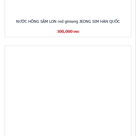
NƯỚC HỒNG SÂM LON red ginseng JEONG SIM HÀN QUỐC
300,000
VND