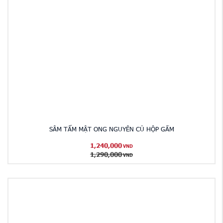
SÂM TẨM MẬT ONG NGUYÊN CỦ HỘP GẤM
1,240,000
VND
1,290,000
VND