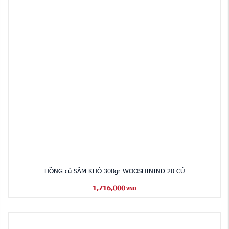
HỒNG củ SÂM KHÔ 300gr WOOSHININD 20 CỦ
1,716,000
VND