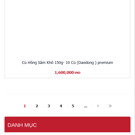
Củ Hồng Sâm Khô 150g- 10 Củ (Daedong ) premium
1,600,000
VND
1
2
3
4
5
...
DANH MỤC