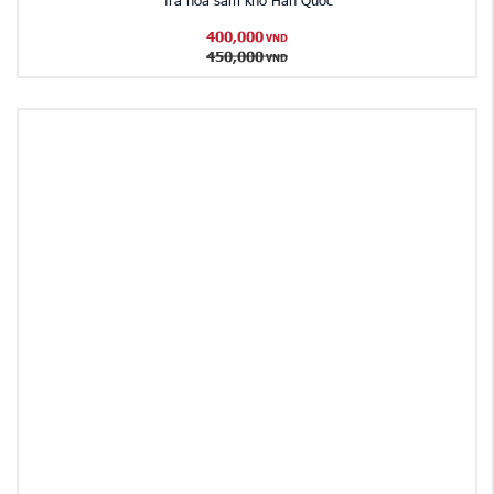
Trà hoa sâm khô Hàn Quốc
400,000
VND
450,000
VND