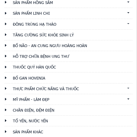
SẢN PHẨM HỒNG SÂM
SẢN PHẨM LINH CHI
ĐÔNG TRÙNG HẠ THẢO
TĂNG CƯỜNG SỨC KHỎE SINH LÝ
BỔ NÃO - AN CUNG NGƯU HOÀNG HOÀN
HỖ TRỢ CHỮA BỆNH UNG THƯ
THUỐC QUÝ HÀN QUỐC
BỔ GAN HOVENIA
THỰC PHẨM CHỨC NĂNG VÀ THUỐC
MỸ PHẨM - LÀM ĐẸP
CHĂN ĐIỆN, ĐỆM ĐIỆN
TỔ YẾN, NƯỚC YẾN
SẢN PHẨM KHÁC