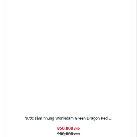
Nước sâm nhung Wonkidam Green Dragon Red ...
850,000
VND
900,000
VND