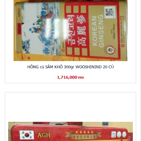
HỒNG củ SÂM KHÔ 300gr WOOSHININD 20 CỦ
1,716,000
VND