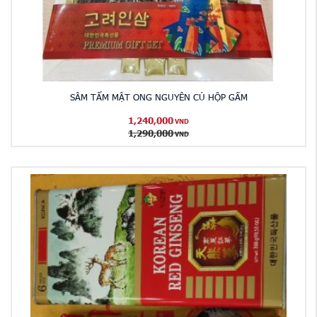
SÂM TẨM MẬT ONG NGUYÊN CỦ HỘP GẤM
1,240,000
VND
1,290,000
VND