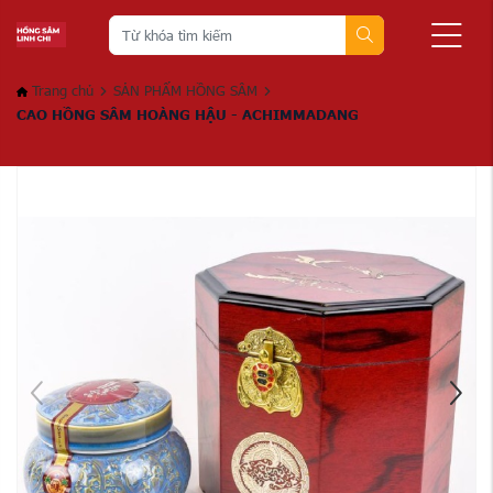
Trang chủ
SẢN PHẨM HỒNG SÂM
CAO HỒNG SÂM HOÀNG HẬU - ACHIMMADANG