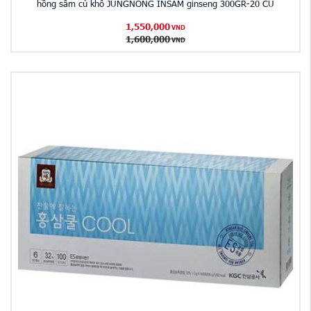
hồng sâm củ khô JUNGNONG INSAM ginseng 300GR-20 CỦ
1,550,000
VND
1,600,000
VND