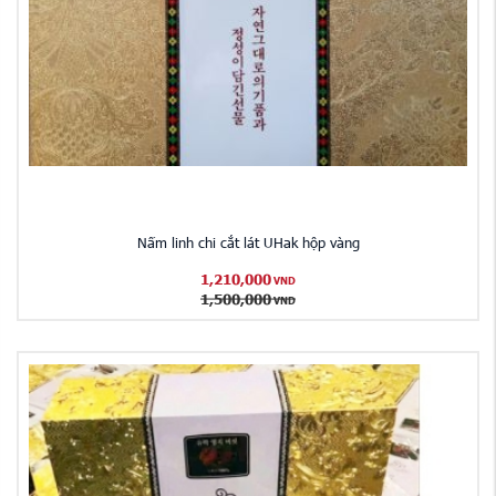
Nấm linh chi cắt lát UHak hộp vàng
1,210,000
VND
1,500,000
VND