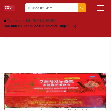
Trang chủ
SẢN PHẨM LINH CHI
Cao linh chi hàn quốc Bio-science 30gr * 5 lọ