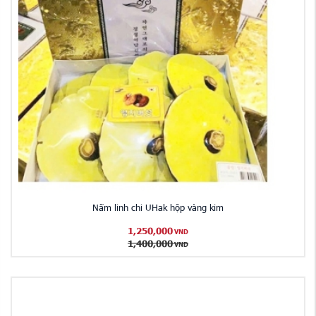
Nấm linh chi UHak hộp vàng kim
1,250,000
VND
1,400,000
VND