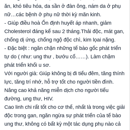
ăn, khó tiêu hóa, da sần ở đàn ông, nám da ở phụ
nữ…các bệnh ở phụ nữ thời kỳ mãn kinh.
- Giúp điều hoà Ổn định huyết áp nhanh, giảm
Cholesterol đáng kể sau 2 tháng.Thải độc, mát gan,
chống dị ứng, chống ngộ độc chì, kim lọai nặng.
- Đặc biệt : ngăn chặn những tế bào gốc phát triển
tự do ( như: ung thư , bướu cổ……). Làm chậm
phát triển khối u sơ.
Với người già: Giúp không bị đi tiểu đêm, tăng thính
lực, tăng trí nhớ, hỗ trợ tốt cho người tiền đình.
Nâng cao khả năng miễn dịch cho người tiểu
đường, ung thư, HIV.
Cao linh chi rất tốt cho cơ thể, nhất là trong việc giải
độc trong gan, ngăn ngừa sự phát triển của tế bào
ung thư, không có bất kỳ một tác dụng phụ nào cả