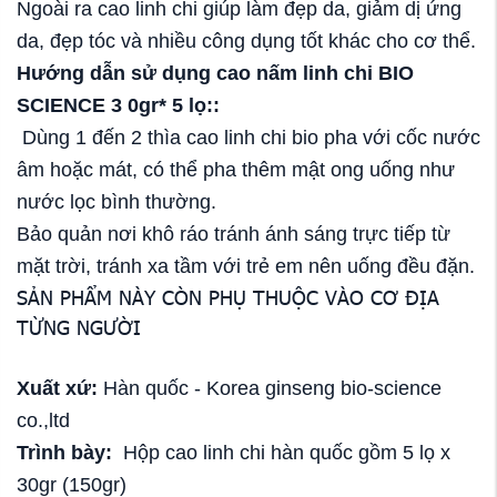
Ngoài ra cao linh chi giúp làm đẹp da, giảm dị ứng
da, đẹp tóc và nhiều công dụng tốt khác cho cơ thể.
Hướng dẫn sử dụng
cao nấm linh chi BIO
SCIENCE 3 0gr* 5 lọ:
:
Dùng 1 đến 2 thìa cao linh chi bio pha với cốc nước
âm hoặc mát, có thể pha thêm mật ong uống như
nước lọc bình thường.
Bảo quản nơi khô ráo tránh ánh sáng trực tiếp từ
mặt trời, tránh xa tầm với trẻ em nên uống đều đặn.
SẢN PHẨM NÀY CÒN PHỤ THUỘC VÀO CƠ ĐỊA
TỪNG NGƯỜI
Xuất xứ:
Hàn quốc - Korea ginseng bio-science
co.,ltd
Trình bày:
Hộp cao linh chi hàn quốc gồm 5 lọ x
30gr (150gr)