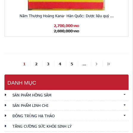
Nấm Thượng Hoàng Kana- Hàn Quốc: Dược liệu quý ...
2,700,000
VND
2,880,000
VND
1
2
3
4
5
...
DANH MỤC
SẢN PHẨM HỒNG SÂM
SẢN PHẨM LINH CHI
ĐÔNG TRÙNG HẠ THẢO
TĂNG CƯỜNG SỨC KHỎE SINH LÝ