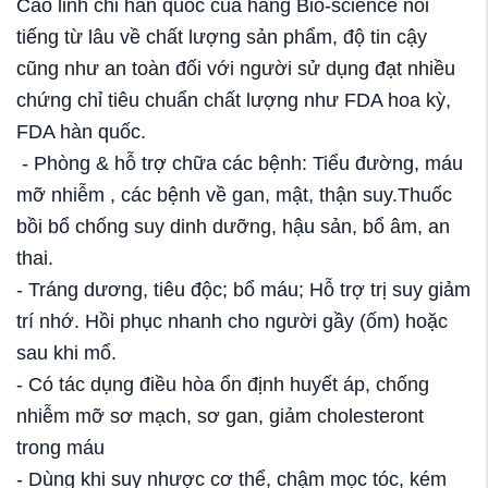
Cao linh chi hàn quốc của hãng Bio-science nổi
tiếng từ lâu về chất lượng sản phẩm, độ tin cậy
cũng như an toàn đối với người sử dụng đạt nhiều
chứng chỉ tiêu chuẩn chất lượng như FDA hoa kỳ,
FDA hàn quốc.
- Phòng & hỗ trợ chữa các bệnh: Tiểu đường, máu
mỡ nhiễm , các bệnh về gan, mật, thận suy.Thuốc
bồi bổ chống suy dinh dưỡng, hậu sản, bổ âm, an
thai.
- Tráng dương, tiêu độc; bổ máu;
Hỗ trợ
trị suy giảm
trí nhớ. Hồi phục nhanh cho người gầy (ốm) hoặc
sau khi mổ.
- Có tác dụng điều hòa ổn định huyết áp, chống
nhiễm mỡ sơ mạch, sơ gan, giảm cholesteront
trong máu
- Dùng khi suy nhược cơ thể, chậm mọc tóc, kém