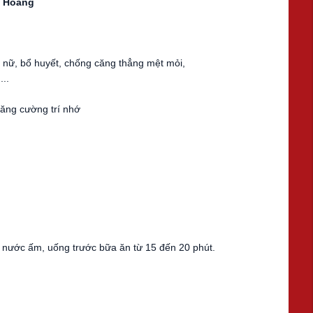
g Hoàng
 nữ, bổ huyết, chống căng thẳng mệt mỏi,
...
tăng cường trí nhớ
ới nước ấm, uống trước bữa ăn từ 15 đến 20 phút.