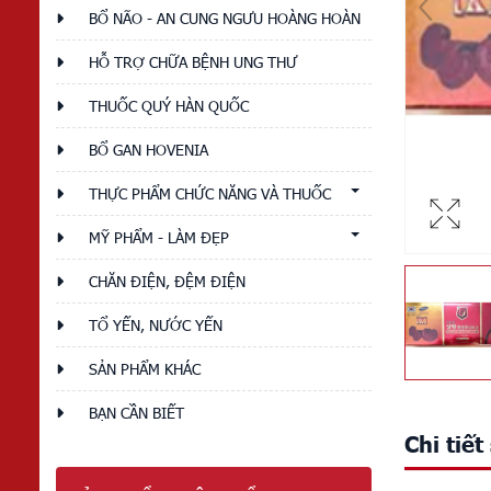
BỔ NÃO - AN CUNG NGƯU HOÀNG HOÀN
HỖ TRỢ CHỮA BỆNH UNG THƯ
THUỐC QUÝ HÀN QUỐC
BỔ GAN HOVENIA
THỰC PHẨM CHỨC NĂNG VÀ THUỐC
MỸ PHẨM - LÀM ĐẸP
CHĂN ĐIỆN, ĐỆM ĐIỆN
TỔ YẾN, NƯỚC YẾN
SẢN PHẨM KHÁC
BẠN CẦN BIẾT
Chi tiế