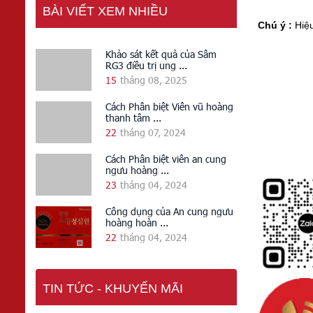
BÀI VIẾT XEM NHIỀU
Chú ý :
Hiệu
Khảo sát kết quả của Sâm
RG3 điều trị ung ...
15
tháng 08, 2025
Cách Phân biệt Viên vũ hoàng
thanh tâm ...
22
tháng 07, 2024
Cách Phân biệt viên an cung
ngưu hoàng ...
23
tháng 04, 2024
Công dụng của An cung ngưu
hoàng hoàn ...
22
tháng 04, 2024
TIN TỨC - KHUYẾN MÃI