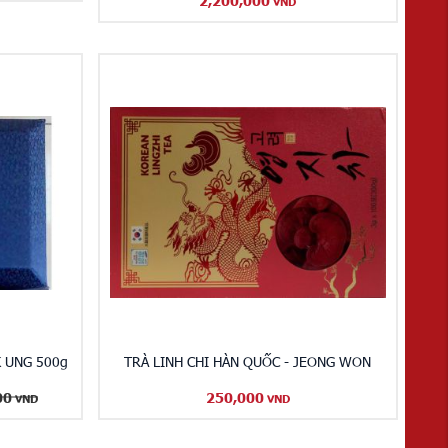
2,200,000
VND
K UNG 500g
TRÀ LINH CHI HÀN QUỐC - JEONG WON
00
250,000
VND
VND