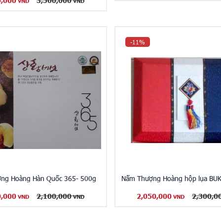
0,000
3,500,000
VND
VND
-11%
ng Hoàng Hàn Quốc 365- 500g
Nấm Thượng Hoàng hộp lụa BU
0,000
2,100,000
2,050,000
2,300,0
VND
VND
VND