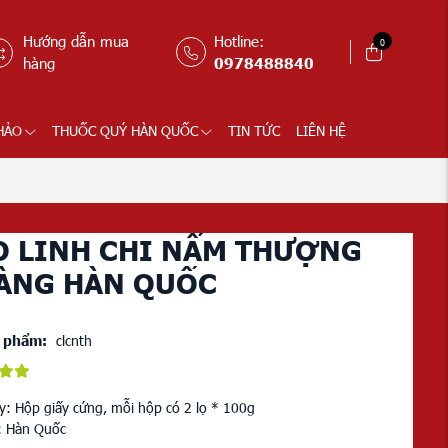
Hướng dẫn mua
Hotline:
0
hàng
0978488840
HẢO
THUỐC QUÝ HÀN QUỐC
TIN TỨC
LIÊN HỆ
O LINH CHI NẤM THƯỢNG
ÀNG HÀN QUỐC
 phẩm:
clcnth
ày: Hộp giấy cứng, mỗi hộp có 2 lọ * 100g
: Hàn Quốc