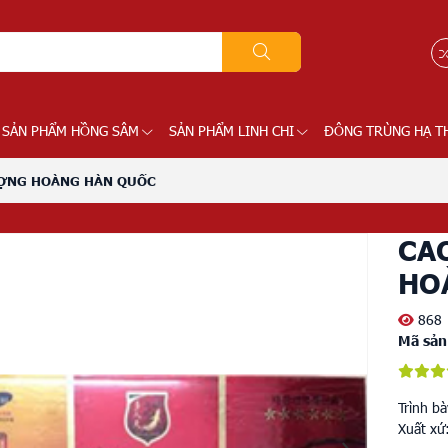
SẢN PHẨM HỒNG SÂM
SẢN PHẨM LINH CHI
ĐÔNG TRÙNG HẠ T
ƯỢNG HOÀNG HÀN QUỐC
CA
HO
868
Mã sản
Trình b
Xuất xứ