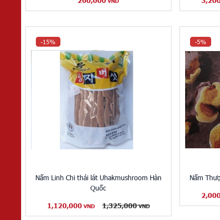
260,000
3,20
VND
-15%
-5%
Nấm Linh Chi thái lát Uhakmushroom Hàn
Nấm Thượ
Quốc
2,00
1,120,000
1,325,000
VND
VND