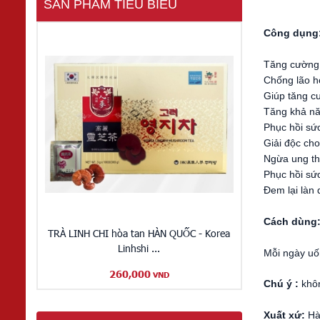
SẢN PHẨM TIÊU BIỂU
Công dụng
Tăng cường 
Chống lão hó
Giúp tăng cư
Tăng khả nă
Phục hồi sứ
Giải độc cho
Ngừa ung th
Phục hồi sức
Đem lại làn
Cách dùng
TRÀ LINH CHI hòa tan HÀN QUỐC - Korea
Linhshi ...
Mỗi ngày uốn
260,000
VND
Chú ý :
khô
Xuất xứ:
Hà