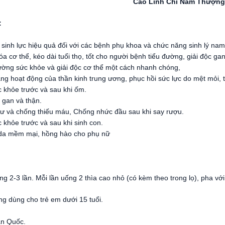
Cao Linh Chi Nấm Thượn
:
sinh lực hiệu quả đối với các bệnh phụ khoa và chức năng sinh lý nam
a cơ thể, kéo dài tuổi thọ, tốt cho người bệnh tiểu đường, giải độc gan
ờng sức khỏe và giải độc cơ thể một cách nhanh chóng,
ng hoạt động của thần kinh trung ương, phục hồi sức lực do mệt mỏi, 
c khỏe trước và sau khi ốm.
 gan và thận.
ư và chống thiếu máu, Chống nhức đầu sau khi say rượu.
 khỏe trước và sau khi sinh con.
 da mềm mại, hồng hào cho phụ nữ
:
g 2-3 lần. Mỗi lần uống 2 thìa cao nhỏ (có kèm theo trong lọ), pha v
ng dùng cho trẻ em dưới 15 tuổi.
n Quốc.