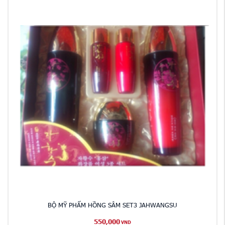
BỘ MỸ PHẨM HỒNG SÂM SET3 JAHWANGSU
550,000
VND