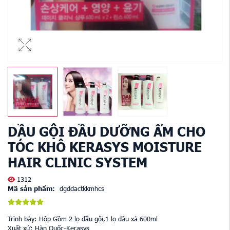
DẦU GỘI ĐẦU DƯỠNG ẨM CHO
TÓC KHÔ KERASYS MOISTURE
HAIR CLINIC SYSTEM
1312
Mã sản phẩm:
dgddactkkmhcs
Trình bày: Hộp Gồm 2 lọ dầu gội,1 lọ dầu xả 600ml
Xuất xứ: Hàn Quốc-Kerasys