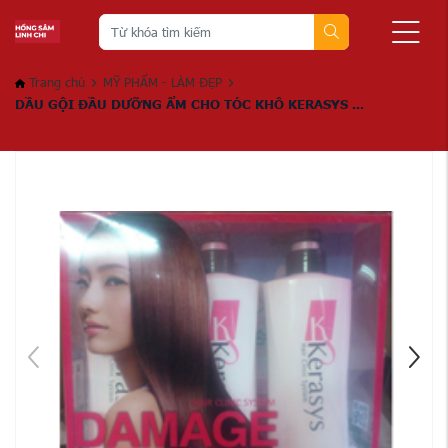
Trang chủ
MỸ PHẨM - LÀM ĐẸP
DẦU GỘI ĐẦU DƯỠNG ẨM CHO TÓC KHÔ KERASYS ...