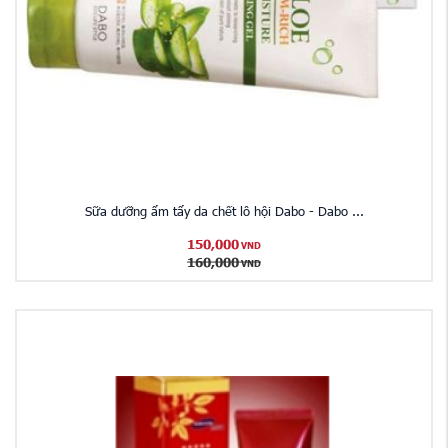
Sữa dưỡng ẩm tẩy da chết lô hội Dabo - Dabo ...
150,000
VND
160,000
VND