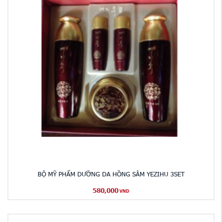
BỘ MỸ PHẨM DƯỠNG DA HỒNG SÂM YEZIHU 3SET
580,000
VND