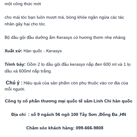
một công thức mới
cho mái tóc bạn luôn mượt mà, bóng khỏe ngăn ngừa các tác
nhân gây hại cho tóc.
Bộ dầu gội đầu dưỡng ẩm Kerasys có hương thơm nhẹ nhàng
Xuất xứ:
Hàn quốc - Kerasys
Trình bày:
Gồm 2 lọ dầu gội đầu kerasys nắp đen 600 ml và 1 lọ
dầu xả 600ml nắp trắng.
Chú ý :
Hiệu quả của sản phẩm còn phụ thuộc vào cơ địa của
mỗi người.
Công ty cổ phần thương mại quốc tế sâm Linh Chi hàn quốc
Địa chỉ : số 9 ngách 56 ngõ 100 Tây Sơn ,Đống Đa ,HN
Chăm sóc khách hàng: 099-666-9808