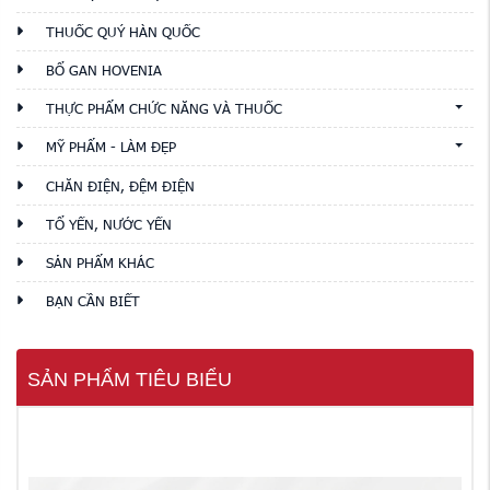
THUỐC QUÝ HÀN QUỐC
BỔ GAN HOVENIA
THỰC PHẨM CHỨC NĂNG VÀ THUỐC
MỸ PHẨM - LÀM ĐẸP
CHĂN ĐIỆN, ĐỆM ĐIỆN
TỔ YẾN, NƯỚC YẾN
SẢN PHẨM KHÁC
BẠN CẦN BIẾT
SẢN PHẨM TIÊU BIỂU