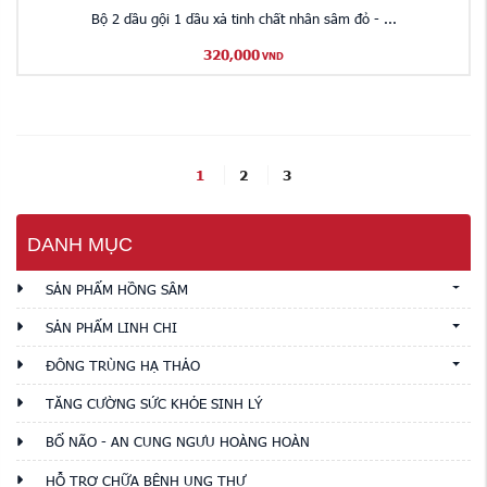
Bộ 2 dầu gội 1 dầu xả tinh chất nhân sâm đỏ - ...
320,000
VND
1
2
3
DANH MỤC
SẢN PHẨM HỒNG SÂM
SẢN PHẨM LINH CHI
ĐÔNG TRÙNG HẠ THẢO
TĂNG CƯỜNG SỨC KHỎE SINH LÝ
BỔ NÃO - AN CUNG NGƯU HOÀNG HOÀN
HỖ TRỢ CHỮA BỆNH UNG THƯ