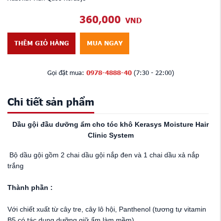
360,000
VND
THÊM GIỎ HÀNG
MUA NGAY
Gọi đặt mua:
0978-4888-40
(7:30 - 22:00)
Chi tiết sản phẩm
Dầu gội đầu dưỡng ẩm cho tóc khô Kerasys Moisture Hair
Clinic System
Bộ dầu gội gồm 2 chai dầu gội nắp đen và 1 chai dầu xả nắp
trắng
Thành phần :
Với chiết xuất từ cây tre, cây lô hội, Panthenol (tương tự vitamin
B5 có tác dụng dưỡng giữ ẩm làm mềm)