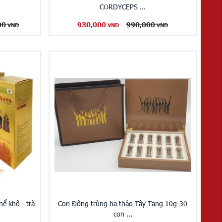
CORDYCEPS ...
00
930,000
990,000
VND
VND
VND
ể khô - trà
Con Đông trùng hạ thảo Tây Tạng 10g-30
con ...