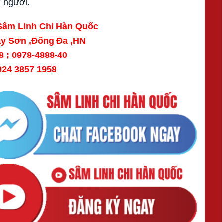
i người.
 Sâm Linh Chi Hàn Quốc
Tây Sơn ,Đống Đa ,HN
808 ; 0978-4888-40
24 3857 1958