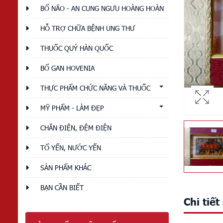
BỔ NÃO - AN CUNG NGƯU HOÀNG HOÀN
HỖ TRỢ CHỮA BỆNH UNG THƯ
THUỐC QUÝ HÀN QUỐC
BỔ GAN HOVENIA
THỰC PHẨM CHỨC NĂNG VÀ THUỐC
MỸ PHẨM - LÀM ĐẸP
CHĂN ĐIỆN, ĐỆM ĐIỆN
TỔ YẾN, NƯỚC YẾN
SẢN PHẨM KHÁC
BẠN CẦN BIẾT
Chi tiế