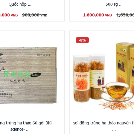
Quốc hộp ...
500 rg ...
0,000
900,000
1,600,000
1,650,0
VND
VND
VND
-8%
ng trùng hạ thảo 60 gói BIO -
sợi đông trùng hạ thảo nguyên th
science- ...
...