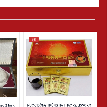
-6%
ảo 2 hũ x
NƯỚC ĐÔNG TRÙNG HẠ THẢO -SILKWORM