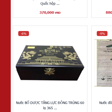
Quốc hộp ...
370,000
88
VND
-6%
-9%
Nước BỔ DƯỢC TĂNG LỰC ĐÔNG TRÙNG 60
Nước đô
lọ 365 ...