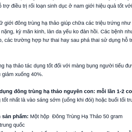
trợ điều trị rối loạn sinh dục ở nam giới hiệu quả tốt vớ
ữ giới đông trùng hạ thảo giúp chữa các triệu trứng nh
 nặng, kỳ mãn kinh, làn da yếu ko đàn hồi. Các bệnh nh
, các trường hợp hư thai hay sau phá thai sử dụng hỗ tr
g hạ thảo tác dụng tốt đối với màng bụng người tiểu đ
u giảm xuống 40%.
 dụng
đông trùng hạ thảo nguyên con: mỗi lần 1-2 c
 tốt nhất là vào sáng sớm (uống khi đói) hoặc buổi tối tr
h sản phẩm:
Một hộp Đông Trùng Hạ Thảo 50 gram
 trung quốc