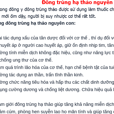
Đông trùng hạ thảo nguyên
trong đông y đông trùng thảo được sử dụng làm thuốc ch
 mới ốm dậy, người bị suy nhược cơ thể rất tốt.
g đông trùng hạ thảo nguyên con:
ại tác dụng xấu của tân dược đối với cơ thể , thí dụ đối 
huyết áp ở người cao huyết áp, giữ ổn định nhịp tim, tă
ờng tính miễn dịch không đặc hiệu, cũng như năng lực 
chống ung thư của cơ thể.
m quá trình lão hóa của cơ thể, hạn chế bệnh tật của tuổ
ờng tác dụng an thần, trấn tĩnh thần kinh.
ờng chức năng tiêu hóa và hấp thu các chất dinh dưỡng
dụng cường dương và chống liệt dương. Chữa hiệu quả bệ
am giới đông trùng hạ thảo giúp tăng khả năng miễn dịch 
cảm cúm, phòng hen suyễn lao ho mãn tính và giúp tăng 