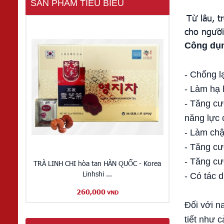
SẢN PHẨM TIÊU BIỂU
Từ lâu, 
cho người
Công dụn
- Chống l
- Làm hạ 
- Tăng cư
năng lực 
- Làm chậ
- Tăng cư
- Tăng cư
TRÀ LINH CHI hòa tan HÀN QUỐC - Korea
Linhshi ...
- Có tác 
260,000
VND
Đối với n
tiết như 