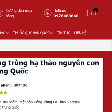
Hướng dẫn mua
Hotline:
0
hàng
0978488840
HẢO
THUỐC QUÝ HÀN QUỐC
TIN TỨC
LIÊN HỆ
g trùng hạ thảo nguyên con
ng Quốc
9
 phẩm:
dthtnctq
h sản phẩm: Một hộp Đông Trùng Hạ Thảo 50 gram
 : trung quốc