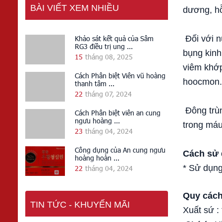
BÀI VIẾT XEM NHIỀU
dương, hỗ 
Đối với n
Khảo sát kết quả của Sâm
RG3 điều trị ung ...
bụng kinh
15
tháng 08, 2025
viêm khớp
Cách Phân biệt Viên vũ hoàng
hoocmon.
thanh tâm ...
22
tháng 07, 2024
Đông trùn
Cách Phân biệt viên an cung
ngưu hoàng ...
trong má
23
tháng 04, 2024
Công dụng của An cung ngưu
Cách sử
hoàng hoàn ...
* Sử dụng
22
tháng 04, 2024
Quy các
TIN TỨC - KHUYẾN MÃI
Xuất sứ :