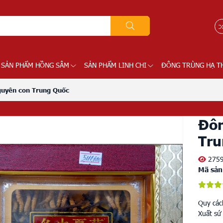
SẢN PHẨM HỒNG SÂM
SẢN PHẨM LINH CHI
ĐÔNG TRÙNG HẠ T
guyên con Trung Quốc
Đôn
Tru
275
Mã sản
Quy các
Xuất sứ