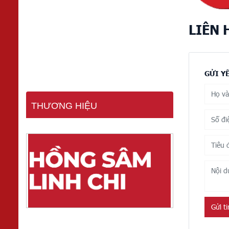
LIÊN 
GỬI Y
THƯƠNG HIỆU
Gửi t