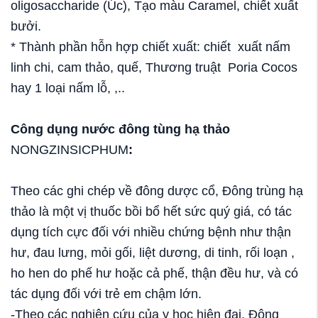
oligosaccharide (Úc), Tạo màu Caramel, chiết xuất
bưởi.
* Thành phần hỗn hợp chiết xuất: chiết xuất nấm
linh chi, cam thảo, quế, Thương truật Poria Cocos
hay 1 loại nấm lỗ, ,..
Công dụng nước đông tùng hạ thảo
NONGZINSICPHUM
:
Theo các ghi chép về đông dược cổ, Đông trùng hạ
thảo là một vị thuốc bồi bổ hết sức quý giá, có tác
dụng tích cực đối với nhiều chứng bệnh như thận
hư, đau lưng, mỏi gối, liệt dương, di tinh, rối loạn ,
ho hen do phế hư hoặc cả phế, thận đều hư, và có
tác dụng đối với trẻ em chậm lớn.
-Theo các nghiên cứu của y học hiện đại, Đông