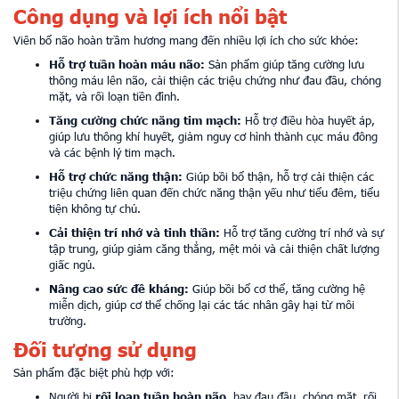
Công dụng và lợi ích nổi bật
Viên bổ não hoàn trầm hương mang đến nhiều lợi ích cho sức khỏe:
Hỗ trợ tuần hoàn máu não:
Sản phẩm giúp tăng cường lưu
thông máu lên não, cải thiện các triệu chứng như đau đầu, chóng
mặt, và rối loạn tiền đình.
Tăng cường chức năng tim mạch:
Hỗ trợ điều hòa huyết áp,
giúp lưu thông khí huyết, giảm nguy cơ hình thành cục máu đông
và các bệnh lý tim mạch.
Hỗ trợ chức năng thận:
Giúp bồi bổ thận, hỗ trợ cải thiện các
triệu chứng liên quan đến chức năng thận yếu như tiểu đêm, tiểu
tiện không tự chủ.
Cải thiện trí nhớ và tinh thần:
Hỗ trợ tăng cường trí nhớ và sự
tập trung, giúp giảm căng thẳng, mệt mỏi và cải thiện chất lượng
giấc ngủ.
Nâng cao sức đề kháng:
Giúp bồi bổ cơ thể, tăng cường hệ
miễn dịch, giúp cơ thể chống lại các tác nhân gây hại từ môi
trường.
Đối tượng sử dụng
Sản phẩm đặc biệt phù hợp với:
Người bị
rối loạn tuần hoàn não
, hay đau đầu, chóng mặt, rối