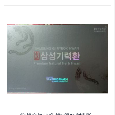
Viên bổ não hoạt huyết chống đột quỵ SAMSUNG ...