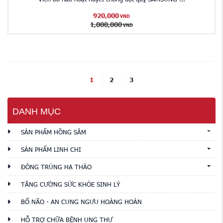
920,000
VND
1,000,000
VND
1
2
3
DANH MỤC
SẢN PHẨM HỒNG SÂM
SẢN PHẨM LINH CHI
ĐÔNG TRÙNG HẠ THẢO
TĂNG CƯỜNG SỨC KHỎE SINH LÝ
BỔ NÃO - AN CUNG NGƯU HOÀNG HOÀN
HỖ TRỢ CHỮA BỆNH UNG THƯ