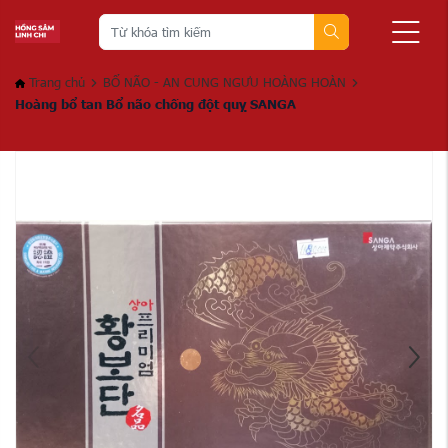
Trang chủ
BỔ NÃO - AN CUNG NGƯU HOÀNG HOÀN
Hoàng bổ tan Bổ não chống đột quỵ SANGA