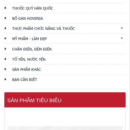
THUỐC QUÝ HÀN QUỐC
BỔ GAN HOVENIA
THỰC PHẨM CHỨC NĂNG VÀ THUỐC
MỸ PHẨM - LÀM ĐẸP
CHĂN ĐIỆN, ĐỆM ĐIỆN
TỔ YẾN, NƯỚC YẾN
SẢN PHẨM KHÁC
BẠN CẦN BIẾT
SẢN PHẨM TIÊU BIỂU