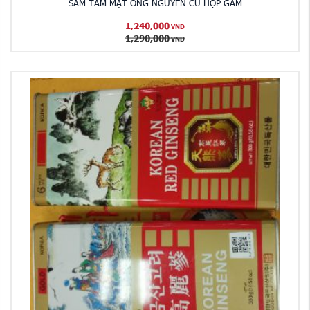
SÂM TẨM MẬT ONG NGUYÊN CỦ HỘP GẤM
1,240,000
VND
1,290,000
VND