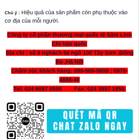
Hiệu quả của sản phẩm còn phụ thuộc vào
Chú ý :
cơ địa của mỗi người.
Công ty cổ phần thương mại quốc tế Sâm Linh
Chi hàn quốc
Địa chỉ : số 9 nghách 56 ngõ 100 Tây Sơn ,Đống
Đa ,Hà Nội
Chăm sóc khách hàng: 099-666-9808 ; 0978-
4888-40
Tel: 024 6687 0550 Fax: 024 3857 1958.