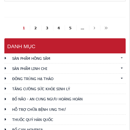
1
2
3
4
5
...
DANH MỤC
SẢN PHẨM HỒNG SÂM
SẢN PHẨM LINH CHI
ĐÔNG TRÙNG HẠ THẢO
TĂNG CƯỜNG SỨC KHỎE SINH LÝ
BỔ NÃO - AN CUNG NGƯU HOÀNG HOÀN
HỖ TRỢ CHỮA BỆNH UNG THƯ
THUỐC QUÝ HÀN QUỐC
BỔ GAN HOVENIA