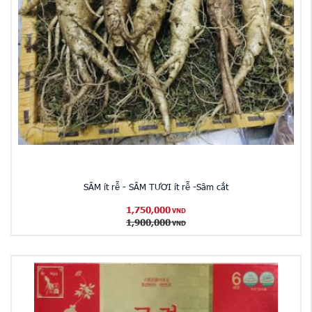
SÂM ít rễ - SÂM TƯƠI ít rễ -Sâm cắt
1,750,000
VND
1,900,000
VND