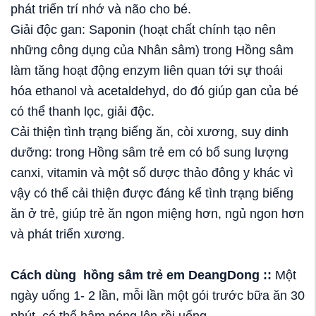
phát triển trí nhớ và não cho bé.
Giải độc gan: Saponin (hoạt chất chính tạo nên
những công dụng của Nhân sâm) trong Hồng sâm
làm tăng hoạt động enzym liên quan tới sự thoái
hóa ethanol và acetaldehyd, do đó giúp gan của bé
có thể thanh lọc, giải độc.
Cải thiện tình trạng biếng ăn, còi xương, suy dinh
dưỡng: trong Hồng sâm trẻ em có bổ sung lượng
canxi, vitamin và một số dược thảo đông y khác vì
vậy có thể cải thiện được đáng kể tình trạng biếng
ăn ở trẻ, giúp trẻ ăn ngon miệng hơn, ngủ ngon hơn
và phát triển xương.
Cách dùng
hồng sâm trẻ em DeangDong :
:
Một
ngày uống 1- 2 lần, mỗi lần một gói trước bữa ăn 30
phút, có thể hâm nóng lên rồi uống.