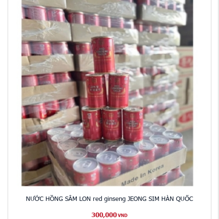
NƯỚC HỒNG SÂM LON red ginseng JEONG SIM HÀN QUỐC
300,000
VND