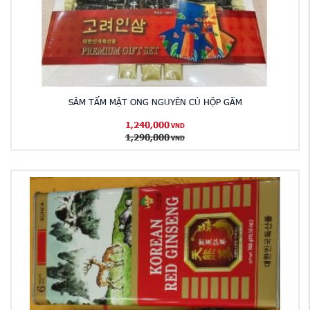
SÂM TẨM MẬT ONG NGUYÊN CỦ HỘP GẤM
1,240,000
VND
1,290,000
VND