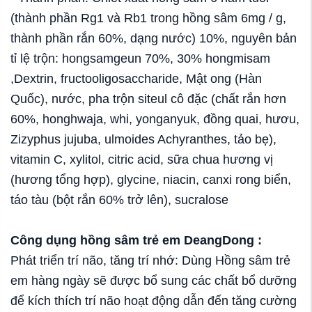
(thành phần Rg1 và Rb1 trong hồng sâm 6mg / g,
thành phần rắn 60%, dạng nước) 10%, nguyên bản
tỉ lệ trộn: hongsamgeun 70%, 30% hongmisam
,Dextrin, fructooligosaccharide, Mật ong (Hàn
Quốc), nước, pha trộn siteul cô đặc (chất rắn hơn
60%, honghwaja, whi, yonganyuk, đồng quai, hươu,
Zizyphus jujuba, ulmoides Achyranthes, tảo bẹ),
vitamin C, xylitol, citric acid, sữa chua hương vị
(hương tổng hợp), glycine, niacin, canxi rong biển,
táo tàu (bột rắn 60% trở lên), sucralose
Công dụng hồng sâm trẻ em DeangDong :
Phát triển trí não, tăng trí nhớ: Dùng Hồng sâm trẻ
em hàng ngày sẽ được bổ sung các chất bổ dưỡng
để kích thích trí não hoạt động dẫn đến tăng cường