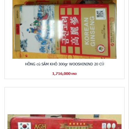
HỒNG củ SÂM KHÔ 300gr WOOSHININD 20 CỦ
1,716,000
VND