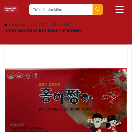
Trang chủ
SẢN PHẨM HỒNG SÂM
HỒNG SÂM BABY KID TONIC DEADONG