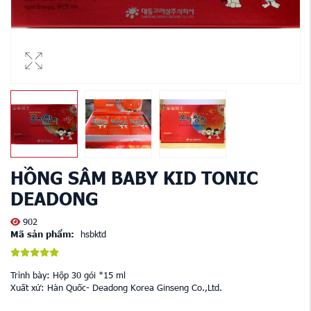
HỒNG SÂM BABY KID TONIC
DEADONG
902
Mã sản phẩm:
hsbktd
Trình bày: Hộp 30 gói *15 ml
Xuất xứ: Hàn Quốc- Deadong Korea Ginseng Co.,Ltd.