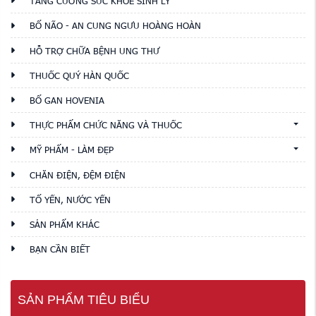
TĂNG CƯỜNG SỨC KHỎE SINH LÝ
BỔ NÃO - AN CUNG NGƯU HOÀNG HOÀN
HỖ TRỢ CHỮA BỆNH UNG THƯ
THUỐC QUÝ HÀN QUỐC
BỔ GAN HOVENIA
THỰC PHẨM CHỨC NĂNG VÀ THUỐC
MỸ PHẨM - LÀM ĐẸP
CHĂN ĐIỆN, ĐỆM ĐIỆN
TỔ YẾN, NƯỚC YẾN
SẢN PHẨM KHÁC
BẠN CẦN BIẾT
SẢN PHẨM TIÊU BIỂU