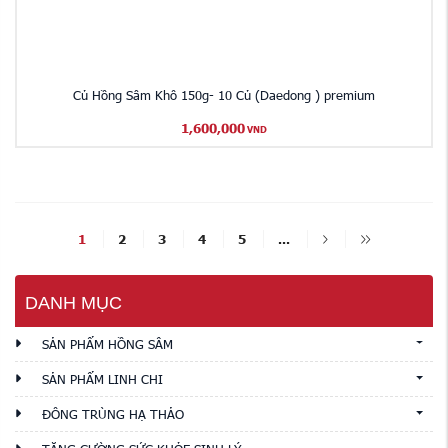
Củ Hồng Sâm Khô 150g- 10 Củ (Daedong ) premium
1,600,000
VND
1
2
3
4
5
...
DANH MỤC
SẢN PHẨM HỒNG SÂM
SẢN PHẨM LINH CHI
ĐÔNG TRÙNG HẠ THẢO