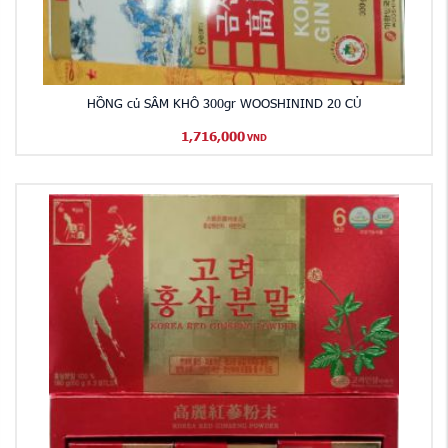
HỒNG củ SÂM KHÔ 300gr WOOSHININD 20 CỦ
1,716,000
VND