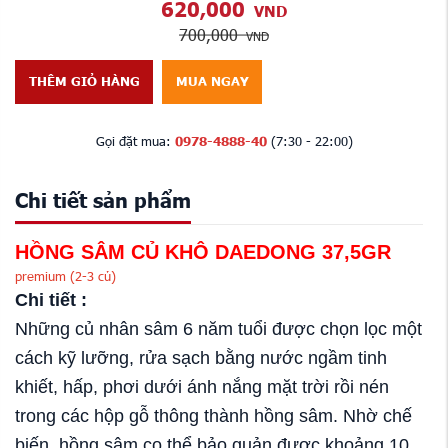
620,000
VND
700,000
VND
THÊM GIỎ HÀNG
MUA NGAY
Gọi đặt mua:
0978-4888-40
(7:30 - 22:00)
Chi tiết sản phẩm
HỒNG SÂM CỦ KHÔ DAEDONG 37,5GR
premium
(2-3 củ)
Chi tiết :
Những củ nhân sâm 6 năm tuổi được chọn lọc một
cách kỹ lưỡng, rửa sạch bằng nước ngầm tinh
khiết, hấp, phơi dưới ánh nắng mặt trời rồi nén
trong các hộp gỗ thông thành hồng sâm. Nhờ chế
biến, hồng sâm co thể bảo quản được khoảng 10