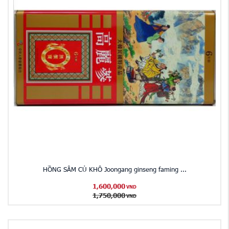
HỒNG SÂM CỦ KHÔ Joongang ginseng faming ...
1,600,000
VND
1,750,000
VND