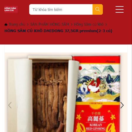
Trang chủ
SẢN PHẨM HỒNG SÂM
Hồng Sâm củ khô
HỒNG SÂM CỦ KHÔ DAEDONG 37,5GR premium(2-3 củ)