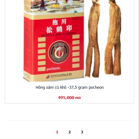
Hồng sâm củ khô -37,5 gram pocheon
495,000
VND
1
2
3