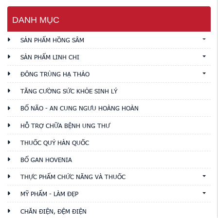
DANH MỤC
SẢN PHẨM HỒNG SÂM
SẢN PHẨM LINH CHI
ĐÔNG TRÙNG HẠ THẢO
TĂNG CƯỜNG SỨC KHỎE SINH LÝ
BỔ NÃO - AN CUNG NGƯU HOÀNG HOÀN
HỖ TRỢ CHỮA BỆNH UNG THƯ
THUỐC QUÝ HÀN QUỐC
BỔ GAN HOVENIA
THỰC PHẨM CHỨC NĂNG VÀ THUỐC
MỸ PHẨM - LÀM ĐẸP
CHĂN ĐIỆN, ĐỆM ĐIỆN