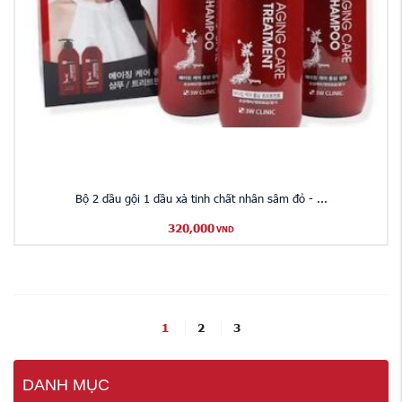
Bộ 2 dầu gội 1 dầu xả tinh chất nhân sâm đỏ - ...
320,000
VND
1
2
3
DANH MỤC