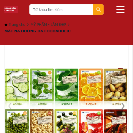
Trang chủ
MỸ PHẨM - LÀM ĐẸP
MẶT NẠ DƯỠNG DA FOODAHOLIC