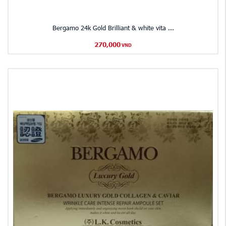
Bergamo 24k Gold Brilliant & white vita ...
270,000
VND