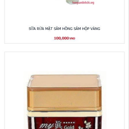
SỮA RỬA MẶT SÂM HỒNG SÂM HỘP VÀNG
100,000
VND