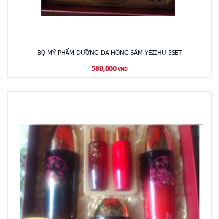
BỘ MỸ PHẨM DƯỠNG DA HỒNG SÂM YEZIHU 3SET
580,000
VND