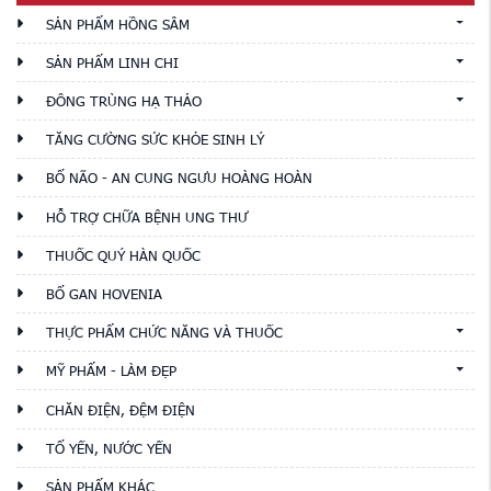
SẢN PHẨM HỒNG SÂM
SẢN PHẨM LINH CHI
ĐÔNG TRÙNG HẠ THẢO
TĂNG CƯỜNG SỨC KHỎE SINH LÝ
BỔ NÃO - AN CUNG NGƯU HOÀNG HOÀN
HỖ TRỢ CHỮA BỆNH UNG THƯ
THUỐC QUÝ HÀN QUỐC
BỔ GAN HOVENIA
THỰC PHẨM CHỨC NĂNG VÀ THUỐC
MỸ PHẨM - LÀM ĐẸP
CHĂN ĐIỆN, ĐỆM ĐIỆN
TỔ YẾN, NƯỚC YẾN
SẢN PHẨM KHÁC