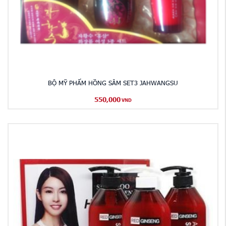
BỘ MỸ PHẨM HỒNG SÂM SET3 JAHWANGSU
550,000
VND