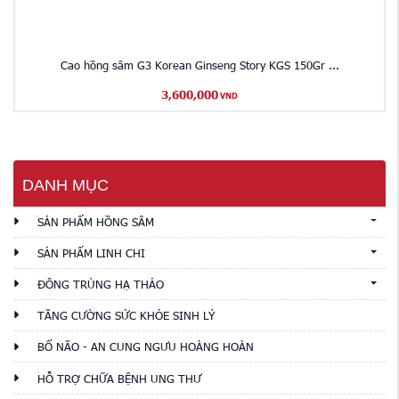
Cao hồng sâm G3 Korean Ginseng Story KGS 150Gr ...
3,600,000
VND
DANH MỤC
SẢN PHẨM HỒNG SÂM
SẢN PHẨM LINH CHI
ĐÔNG TRÙNG HẠ THẢO
TĂNG CƯỜNG SỨC KHỎE SINH LÝ
BỔ NÃO - AN CUNG NGƯU HOÀNG HOÀN
HỖ TRỢ CHỮA BỆNH UNG THƯ