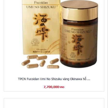
TPCN Fucoidan Umi No Shizuku vàng Okinawa hỗ ...
7,700,000
VND