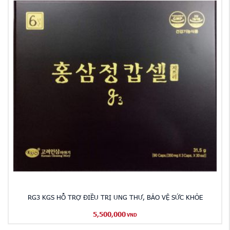
RG3 KGS HỖ TRỢ ĐIỀU TRỊ UNG THƯ, BẢO VỆ SỨC KHỎE
5,500,000
VND