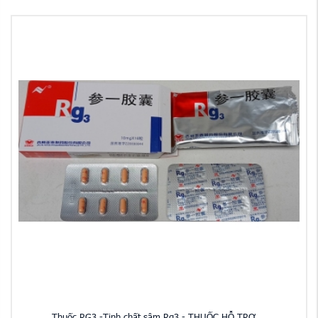
Thuốc RG3 -Tinh chất sâm Rg3 - THUỐC HỖ TRỢ ...