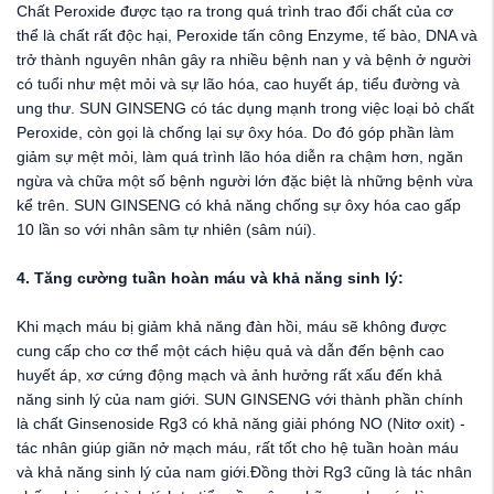
Chất Peroxide được tạo ra trong quá trình trao đổi chất của cơ
thể là chất rất độc hại, Peroxide tấn công Enzyme, tế bào, DNA và
trở thành nguyên nhân gây ra nhiều bệnh nan y và bệnh ở người
có tuổi như mệt mỏi và sự lão hóa, cao huyết áp, tiểu đường và
ung thư. SUN GINSENG có tác dụng mạnh trong việc loại bỏ chất
Peroxide, còn gọi là chống lại sự ôxy hóa. Do đó góp phần làm
giảm sự mệt mỏi, làm quá trình lão hóa diễn ra chậm hơn, ngăn
ngừa và chữa một số bệnh người lớn đặc biệt là những bệnh vừa
kể trên. SUN GINSENG có khả năng chống sự ôxy hóa cao gấp
10 lần so với nhân sâm tự nhiên (sâm núi).
4. Tăng cường tuần hoàn máu và khả năng sinh lý:
Khi mạch máu bị giảm khả năng đàn hồi, máu sẽ không được
cung cấp cho cơ thể một cách hiệu quả và dẫn đến bệnh cao
huyết áp, xơ cứng động mạch và ảnh hưởng rất xấu đến khả
năng sinh lý của nam giới. SUN GINSENG với thành phần chính
là chất Ginsenoside Rg3 có khả năng giải phóng NO (Nitơ oxit) -
tác nhân giúp giãn nở mạch máu, rất tốt cho hệ tuần hoàn máu
và khả năng sinh lý của nam giới.Đồng thời Rg3 cũng là tác nhân