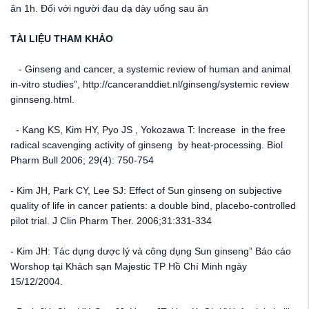
ăn 1h. Đối với người đau dạ dày uống sau ăn
TÀI LIỆU THAM KHẢO
- Ginseng and cancer, a systemic review of human and animal
in-vitro studies”, http://canceranddiet.nl/ginseng/systemic review
ginnseng.html.
- Kang KS, Kim HY, Pyo JS , Yokozawa T: Increase in the free
radical scavenging activity of ginseng by heat-processing. Biol
Pharm Bull 2006; 29(4): 750-754
- Kim JH, Park CY, Lee SJ: Effect of Sun ginseng on subjective
quality of life in cancer patients: a double bind, placebo-controlled
pilot trial. J Clin Pharm Ther. 2006;31:331-334
- Kim JH: Tác dụng dược lý và công dụng Sun ginseng” Báo cáo
Worshop tại Khách sạn Majestic TP Hồ Chí Minh ngày
15/12/2004.