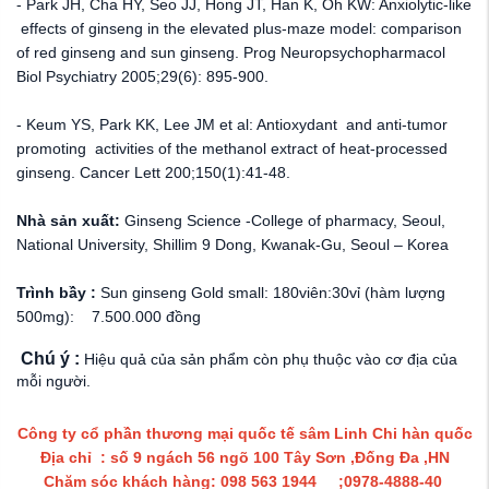
- Park JH, Cha HY, Seo JJ, Hong JT, Han K, Oh KW: Anxiolytic-like
effects of ginseng in the elevated plus-maze model: comparison
of red ginseng and sun ginseng. Prog Neuropsychopharmacol
Biol Psychiatry 2005;29(6): 895-900.
- Keum YS, Park KK, Lee JM et al: Antioxydant and anti-tumor
promoting activities of the methanol extract of heat-processed
ginseng. Cancer Lett 200;150(1):41-48.
Nhà sản xuất:
Ginseng Science -College of pharmacy, Seoul,
National University, Shillim 9 Dong, Kwanak-Gu, Seoul – Korea
Trình bầy :
Sun ginseng Gold small: 180viên:30vỉ (hàm lượng
500mg): 7.500.000 đồng
Chú ý :
Hiệu quả của sản phẩm còn phụ thuộc vào cơ địa của
mỗi người.
Công ty cổ phần thương mại quốc tế sâm Linh Chi hàn quốc
Địa chỉ : số 9 ngách 56 ngõ 100 Tây Sơn ,Đống Đa ,HN
Chăm sóc khách hàng: 098 563 1944 ;0978-4888-40