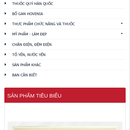
THUỐC QUÝ HÀN QUỐC
BỔ GAN HOVENIA
THỰC PHẨM CHỨC NĂNG VÀ THUỐC
MỸ PHẨM - LÀM ĐẸP
CHĂN ĐIỆN, ĐỆM ĐIỆN
TỔ YẾN, NƯỚC YẾN
SẢN PHẨM KHÁC
BẠN CẦN BIẾT
SẢN PHẨM TIÊU BIỂU