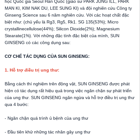
học Quốc gia Seoul Hàn Quốc (giáo sư PARK JUNG ILL, PARK
MAN KI, KIM NAK DU, LEE SUNG KI) và đội nghiên cứu Công ty
Ginseng Science sau 6 năm nghiên cứu. Với các hoạt chất đặc
biệt như: (chủ yếu là Rg3, Rg5, Rk1. SG 135(53%); Micro
crystallinecellulose(44%); Silicon Dioxide(2%); Magnesium
Stearate(1%). Với những đặc tính đặc biệt của mình, SUN
GINSENG có các công dụng sau:
CƠ CHẾ TÁC DỤNG CỦA SUN GINSENG:
1. Hỗ trợ điều trị ung thư:
Bằng cách thí nghiệm trên động vật, SUN GINSENG được phát
hiện có tác dụng rất hiệu quả trong việc ngăn chặn sự phát triển
của ung thư. SUN GINSENG ngăn ngừa và hỗ trợ điều trị ung thư
qua 4 bước:
- Ngăn chặn quá trình ủ bệnh của ung thư
- Đầu tiên khử những tác nhân gây ung thư