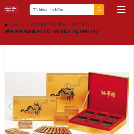
Trang chủ
HỖ TRỢ CHỮA BỆNH UNG THƯ
SÂM SUN GINSENG HỖ TRỢ ĐIỀU TRỊ UNG THƯ