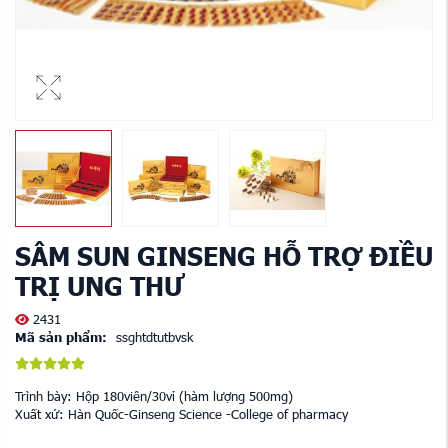
SÂM SUN GINSENG HỖ TRỢ ĐIỀU
TRỊ UNG THƯ
2431
Mã sản phẩm:
ssghtdtutbvsk
Trình bày: Hộp 180viên/30vỉ (hàm lượng 500mg)
Xuất xứ: Hàn Quốc-Ginseng Science -College of pharmacy