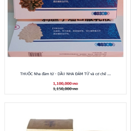
THUỐC Nha đảm tử - DẦU NHA ĐẢM TỬ và cơ chế ...
1,100,000
VND
1,150,000
VND