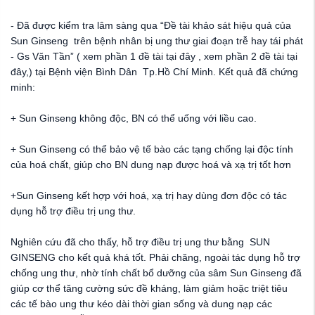
- Đã được kiểm tra lâm sàng qua “Đề tài khảo sát hiệu quả của
Sun Ginseng trên bệnh nhân bị ung thư giai đoạn trễ hay tái phát
- Gs Văn Tần” ( xem phần 1 đề tài tại đây , xem phần 2 đề tài tại
đây,) tại Bệnh viện Bình Dân Tp.Hồ Chí Minh. Kết quả đã chứng
minh:
+ Sun Ginseng không độc, BN có thể uống với liều cao.
+ Sun Ginseng có thể bảo vệ tế bào các tạng chống lại độc tính
của hoá chất, giúp cho BN dung nạp được hoá và xạ trị tốt hơn
+Sun Ginseng kết hợp với hoá, xạ trị hay dùng đơn độc có tác
dụng hỗ trợ điều trị ung thư.
Nghiên cứu đã cho thấy,
hỗ trợ
điều trị ung thư bằng SUN
GINSENG cho kết quả khá tốt. Phải chăng, ngoài tác dụng hỗ trợ
chống ung thư, nhờ tính chất bổ dưỡng của sâm Sun Ginseng đã
giúp cơ thể tăng cường sức đề kháng, làm giảm hoặc triệt tiêu
các tế bào ung thư kéo dài thời gian sống và dung nạp các