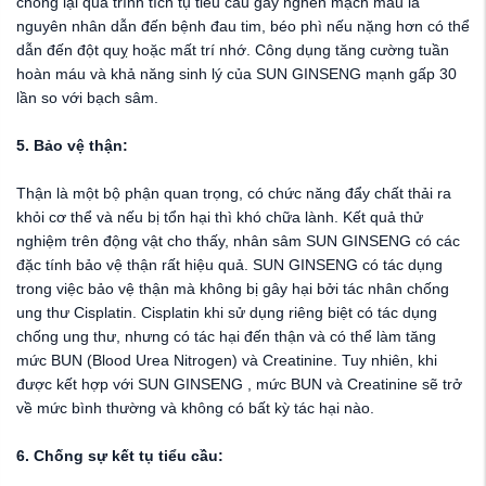
chống lại quá trình tích tụ tiểu cầu gây nghẽn mạch máu là
nguyên nhân dẫn đến bệnh đau tim, béo phì nếu nặng hơn có thể
dẫn đến đột quỵ hoặc mất trí nhớ. Công dụng tăng cường tuần
hoàn máu và khả năng sinh lý của SUN GINSENG mạnh gấp 30
lần so với bạch sâm.
5. Bảo vệ thận:
Thận là một bộ phận quan trọng, có chức năng đẩy chất thải ra
khỏi cơ thể và nếu bị tổn hại thì khó chữa lành. Kết quả thử
nghiệm trên động vật cho thấy, nhân sâm SUN GINSENG có các
đặc tính bảo vệ thận rất hiệu quả. SUN GINSENG có tác dụng
trong việc bảo vệ thận mà không bị gây hại bởi tác nhân chống
ung thư Cisplatin. Cisplatin khi sử dụng riêng biệt có tác dụng
chống ung thư, nhưng có tác hại đến thận và có thể làm tăng
mức BUN (Blood Urea Nitrogen) và Creatinine. Tuy nhiên, khi
được kết hợp với SUN GINSENG , mức BUN và Creatinine sẽ trở
về mức bình thường và không có bất kỳ tác hại nào.
6. Chống sự kết tụ tiểu cầu: