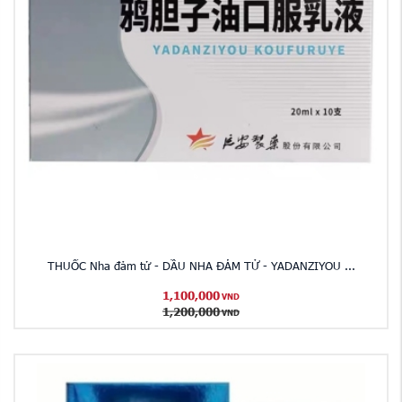
THUỐC Nha đảm tử - DẦU NHA ĐẢM TỬ - YADANZIYOU ...
1,100,000
VND
1,200,000
VND