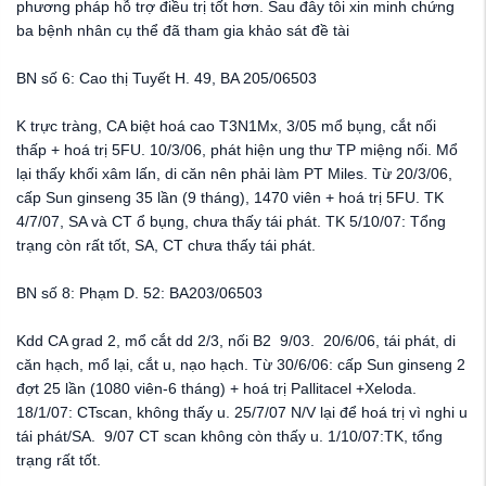
phương pháp
hỗ trợ
điều trị tốt hơn. Sau đây tôi xin minh chứng
ba bệnh nhân cụ thể đã tham gia khảo sát đề tài
BN số 6: Cao thị Tuyết H. 49, BA 205/06503
K trực tràng, CA biệt hoá cao T3N1Mx, 3/05 mổ bụng, cắt nối
thấp + hoá trị 5FU. 10/3/06, phát hiện ung thư TP miệng nối. Mổ
lại thấy khối xâm lấn, di căn nên phải làm PT Miles. Từ 20/3/06,
cấp Sun ginseng 35 lần (9 tháng), 1470 viên + hoá trị 5FU. TK
4/7/07, SA và CT ổ bụng, chưa thấy tái phát. TK 5/10/07: Tổng
trạng còn rất tốt, SA, CT chưa thấy tái phát.
BN số 8: Phạm D. 52: BA203/06503
Kdd CA grad 2, mổ cắt dd 2/3, nối B2 9/03. 20/6/06, tái phát, di
căn hạch, mổ lại, cắt u, nạo hạch. Từ 30/6/06: cấp Sun ginseng 2
đợt 25 lần (1080 viên-6 tháng) + hoá trị Pallitacel +Xeloda.
18/1/07: CTscan, không thấy u. 25/7/07 N/V lại để hoá trị vì nghi u
tái phát/SA. 9/07 CT scan không còn thấy u. 1/10/07:TK, tổng
trạng rất tốt.