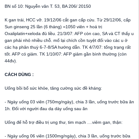
BN số 10: Nguyễn văn T. 53, BA 206/ 20150
K gan trái, HCC vỡ. 19/12/06 cắt gan cấp cứu. Từ 29/12/06, cấp
Sun ginseng 25 lần (6 tháng) =1050 viên + hoá trị
Oxaliplatin+xeloda đủ liều. 21/3/07: AFP còn cao, SA và CT thấy u
gan phải nhỏ nhiều chỗ. mổ lại chích cồn tuyệt đối vào các u ở
các hạ phân thuỳ 6-7-8/SA hướng dẫn. TK 4/7/07: tổng trạng rất
tốt. AFP có giảm. TK 1/10/07: AFP giảm gần bình thường (còn
44đv).
CÁCH DÙNG :
Uống bồi bổ sức khỏe, tăng cường sức đề kháng:
- Ngày uống 03 viên (750mg/ngày), chia 3 lần, uống trước bữa ăn
1h. Đối với người đau dạ dày uống sau ăn
Uống để hỗ trợ điều trị ung thư, tim mạch ....viêm gan, thận:
- Ngày uống 06 viên (1500mg/ngày), chia 3 lần, uống trước bữa