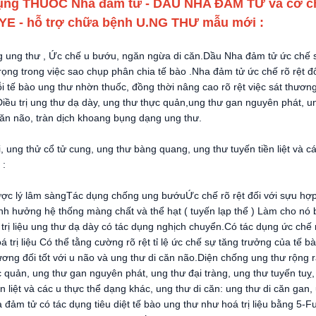
ụng
THUỐC Nha đảm tử - DẦU NHA ĐẢM TỬ
và cơ c
 - hỗ trợ chữa bệnh U.NG THƯ mẫu mới :
 ung thư , Ức chế u bướu, ngăn ngừa di căn.Dầu Nha đảm tử ức chế
ọng trong việc sao chụp phân chia tế bào .Nha đảm tử ức chế rõ rệt đ
i tế bào ung thư nhờn thuốc, đồng thời nâng cao rõ rệt việc sát thươ
Điều trị ung thư dạ dày, ung thư thực quản,ung thư gan nguyên phát, un
căn não, tràn dịch khoang bụng dạng ung thư.
, ung thử cổ tử cung, ung thư bàng quang, ung thư tuyến tiền liệt và 
m tử :
ợc lý lâm sàngTác dụng chống ung bướuỨc chế rõ rệt đối với sựu hợp t
h hưởng hệ thống màng chất và thể hạt ( tuyến lạp thể ) Làm cho nó bi
trị liệu ung thư dạ dày có tác dụng nghịch chuyển.Có tác dụng ức chế n
 trị liệu Có thể tằng cường rõ rệt tỉ lệ ức chế sự tăng trưởng của tế
 tương đối tốt với u não và ung thư di căn não.Diện chống ung thư rộng rã
 quản, ung thư gan nguyên phát, ung thư đại tràng, ung thư tuyến tuỵ
ền liệt và các u thực thể dạng khác, ung thư di căn: ung thư di căn ga
đảm tử có tác dụng tiêu diệt tế bào ung thư như hoá trị liệu bằng 5-