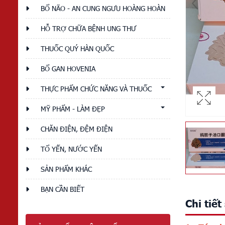
BỔ NÃO - AN CUNG NGƯU HOÀNG HOÀN
HỖ TRỢ CHỮA BỆNH UNG THƯ
THUỐC QUÝ HÀN QUỐC
BỔ GAN HOVENIA
THỰC PHẨM CHỨC NĂNG VÀ THUỐC
MỸ PHẨM - LÀM ĐẸP
CHĂN ĐIỆN, ĐỆM ĐIỆN
TỔ YẾN, NƯỚC YẾN
SẢN PHẨM KHÁC
BẠN CẦN BIẾT
Chi tiế