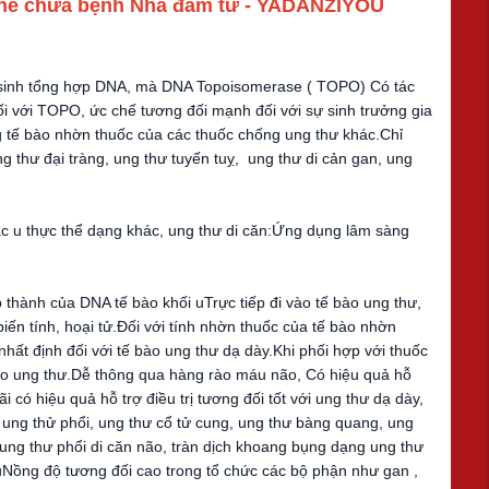
hế chữa bệnh Nha đảm tử - YADANZIYOU
 sinh tổng hợp DNA, mà DNA Topoisomerase ( TOPO) Có tác
ối với TOPO, ức chế tương đối mạnh đối với sự sinh trưởng gia
ng tế bào nhờn thuốc của các thuốc chống ung thư khác.Chỉ
g thư đại tràng, ung thư tuyến tuỵ, ung thư di cản gan, ung
các u thực thể dạng khác, ung thư di căn:Ứng dụng lâm sàng
hành của DNA tế bào khối uTrực tiếp đi vào tế bào ung thư,
ến tính, hoại tử.Đối với tính nhờn thuốc của tế bào nhờn
hất định đối với tế bào ung thư dạ dày.Khi phối hợp với thuốc
 bào ung thư.Dễ thông qua hàng rào máu não, Có hiệu quả hỗ
i có hiệu quả hỗ trợ điều trị tương đối tốt với ung thư dạ dày,
, ung thử phổi, ung thư cổ tử cung, ung thư bàng quang, ung
n, ung thư phổi di căn não, tràn dịch khoang bụng dạng ung thư
FuNồng độ tương đối cao trong tổ chức các bộ phận như gan ,