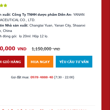
n xuất: Công Ty TNHH dược phẩm Diên An-
YANAN
CEUTICAL CO., LTD.
tin Nhà sản xuất:
Changtai Yuan, Yanan City, Shaanxi
e, China
h đóng gói: lọ 20ml. Hộp 12 lọ.
00,000
1,150,000
VND
VND
M GIỎ HÀNG
MUA NGAY
YÊU CẦU TƯ VẤN
Gọi đặt mua:
0978-4888-40
(7:30 - 22:00)