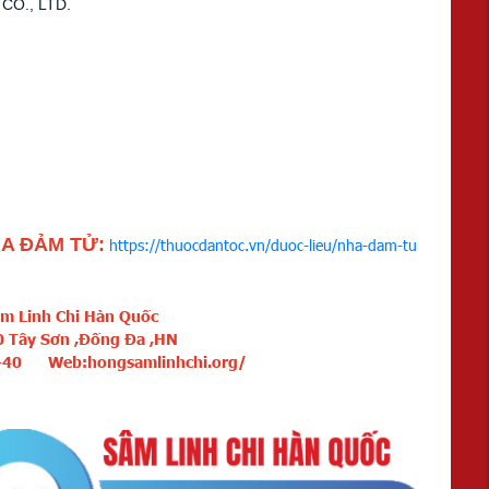
O., LTD.
HA ĐẢM TỬ:
https://thuocdantoc.vn/duoc-lieu/nha-dam-tu
âm Linh Chi Hàn Quốc
00 Tây Sơn ,Đống Đa ,HN
8-40 Web:hongsamlinhchi.org/
50