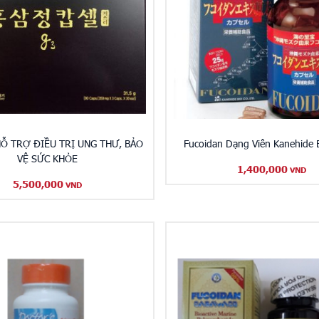
Ỗ TRỢ ĐIỀU TRỊ UNG THƯ, BẢO
Fucoidan Dạng Viên Kanehide B
VỆ SỨC KHỎE
1,400,000
VND
5,500,000
VND