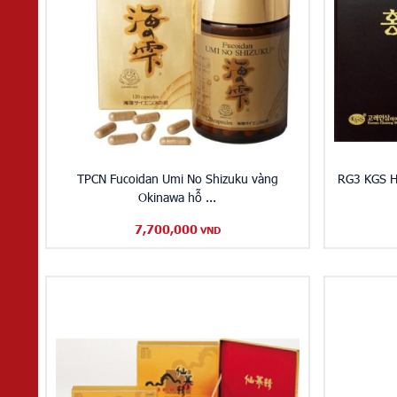
TPCN Fucoidan Umi No Shizuku vàng
RG3 KGS H
Okinawa hỗ ...
7,700,000
VND