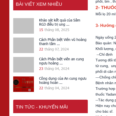
phổi, tim , t
BÀI VIẾT XEM NHIỀU
2- THUỐ
Mỗi lọ 20 m
Khảo sát kết quả của Sâm
RG3 điều trị ung ...
3- Hướng 
15
tháng 08, 2025
Ngày uống 2-
Cách Phân biệt Viên vũ hoàng
Bảo quản: N
thanh tâm ...
Khối lượng, 
22
tháng 07, 2024
--Chỉ định
Cách Phân biệt viên an cung
Tương đối tố
ngưu hoàng ...
tử cung, ung
23
tháng 04, 2024
phổi di căn 
---Chống chỉ
Công dụng của An cung ngưu
hoàng hoàn ...
Bệnh nhân m
22
tháng 04, 2024
Trường hợp p
thuốc Yadan
--Tác dụng 
Hiện nay ch
TIN TỨC - KHUYẾN MÃI
cho bác sĩ.