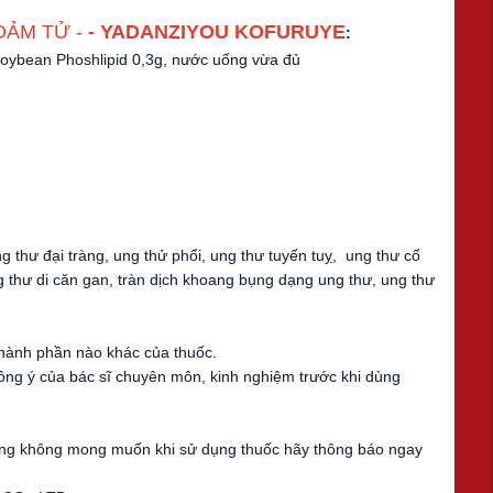
ĐẢM TỬ -
- YADANZIYOU KOFURUYE
:
 Soybean Phoshlipid 0,3g, nước uống vừa đủ
 thư đại tràng, ung thử phổi, ung thư tuyến tuỵ, ung thư cổ
 thư di căn gan, tràn dịch khoang bụng dạng ung thư, ung thư
thành phần nào khác của thuốc.
đồng ý của bác sĩ chuyên môn, kinh nghiệm trước khi dùng
dụng không mong muốn khi sử dụng thuốc hãy thông báo ngay