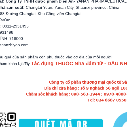
ất: Công Ty TNHH dược phẩm Diên An-
YANAN PHARMACEUTICAL C
Nhà sản xuất:
Changtai Yuan, Yanan City, Shaanxi province, China
 88 Đường Changtai, Khu Công viên Changtai,
an'an.
: 0911-2931495
2931498
ÍNH: 716000
yananzhiyao.com
̣u quả của sản phẩm còn phụ thuộc vào cơ địa của mỗi người.
Tác dụng
THUỐC Nha đảm tử - DẦU N
tham khảo tại đây
Công ty cổ phần thương mại quốc tế S
Địa chỉ cửa hàng : số 9 nghách 56 ngõ 1
Chăm sóc khách hàng: 098-563-1944 ; 0978-488
Tel: 024 6687 05