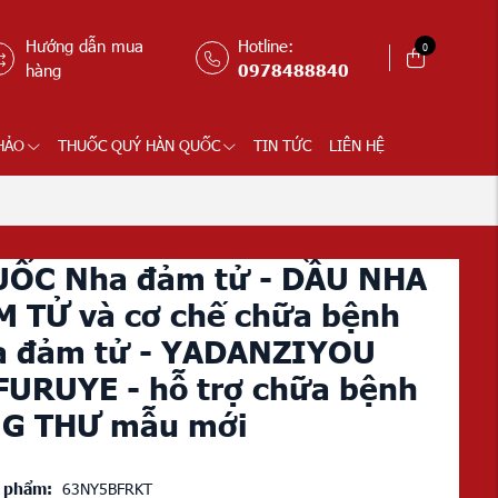
Hướng dẫn mua
Hotline:
0
hàng
0978488840
HẢO
THUỐC QUÝ HÀN QUỐC
TIN TỨC
LIÊN HỆ
UỐC Nha đảm tử - DẦU NHA
 TỬ và cơ chế chữa bệnh
a đảm tử - YADANZIYOU
URUYE - hỗ trợ chữa bệnh
NG THƯ mẫu mới
 phẩm:
63NY5BFRKT