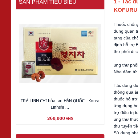
1 -
Tác d
SẢN PHẨM TIÊU BIỂU
KOFURUYE
Thuốc chống
dụng quan tr
tang của chỗ
định hỗ trợ 
thư phổi di 
ung thư phổi
Nha đả
Tác dụng dư
thông qua ản
thuốc
hỗ trợ
TRÀ LINH CHI hòa tan HÀN QUỐC - Korea
ứng dụng hoá
Linhshi ...
trợ điều trị
260,000
VND
ung thư thực
thư tuyến ti
Sử dụng nha 