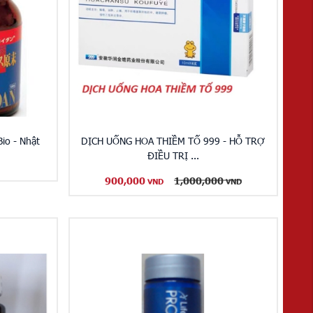
io - Nhật
DỊCH UỐNG HOA THIỀM TỐ 999 - HỖ TRỢ
ĐIỀU TRỊ ...
900,000
1,000,000
VND
VND