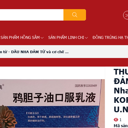
SẢN PHẨM HỒNG SÂM
SẢN PHẨM LINH CHI
ĐÔNG TRÙNG HẠ T
tử - DẦU NHA ĐẢM TỬ và cơ chế ...
TH
ĐẢM
Nh
KOF
U.
1
Mã sản