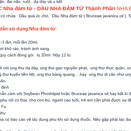
hận, đại não, ruột , dạ dày và u kết.
C Nha đảm tử - DẦU NHA ĐẢM TỬ
Thành Phần
NHA 
l có chứa : Dầu quả óc chó, Dầu Nha đảm tử ( Bruceae javanica oil ),
dẫn sử dụng Nha đảm tử:
3 lần, mỗi lần 20ml.
ơi khô ráo, tránh ánh sang.
quy cách đóng gói: lọ 20ml. Hộp 12 lọ.
t với ung thư dạ dày, ung thư gan nguyên phát, ung thư thực quản, ung
 thư tuyến tiền liệt, ung thư bàng quang,…hay ung thư di căn như ung
não.
 định
ẫn cảm với Soybean Phoshlipid hoặc Bruceae javanica oil hay bất kì 
hụ nữ có thai, cho con bú, người cao tuổi, trẻ em cần phải được sự 
 Fu.
phụ
ưa có báo cáo về tác dụng phụ khi sử dụng thuốc. Nếu gặp phải tác 