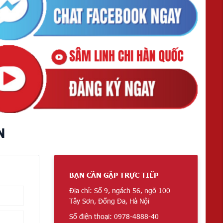
N
BẠN CẦN GẶP TRỰC TIẾP
Địa chỉ: Số 9, ngách 56, ngõ 100
Tây Sơn, Đống Đa, Hà Nội
Số điện thoại: 0978-4888-40