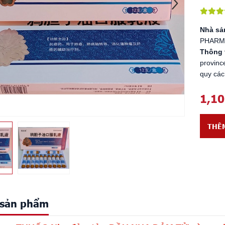
Nhà sả
PHARMA
Thông 
provinc
quy các
1,1
THÊ
t sản phẩm