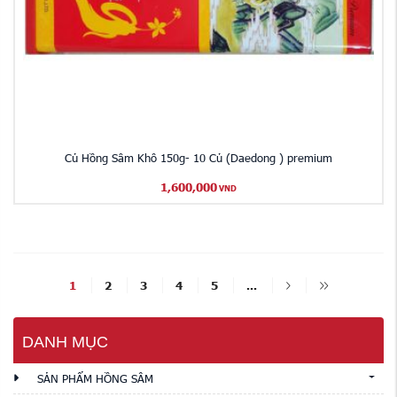
Củ Hồng Sâm Khô 150g- 10 Củ (Daedong ) premium
1,600,000
VND
1
2
3
4
5
...
DANH MỤC
SẢN PHẨM HỒNG SÂM