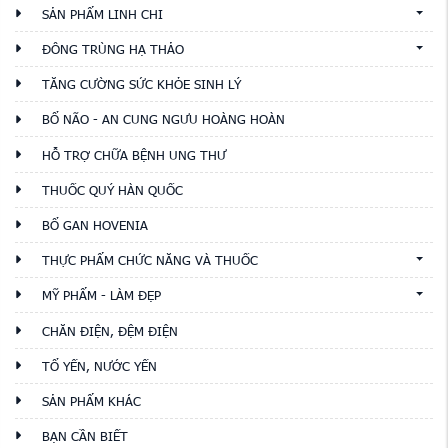
SẢN PHẨM LINH CHI
ĐÔNG TRÙNG HẠ THẢO
TĂNG CƯỜNG SỨC KHỎE SINH LÝ
BỔ NÃO - AN CUNG NGƯU HOÀNG HOÀN
HỖ TRỢ CHỮA BỆNH UNG THƯ
THUỐC QUÝ HÀN QUỐC
BỔ GAN HOVENIA
THỰC PHẨM CHỨC NĂNG VÀ THUỐC
MỸ PHẨM - LÀM ĐẸP
CHĂN ĐIỆN, ĐỆM ĐIỆN
TỔ YẾN, NƯỚC YẾN
SẢN PHẨM KHÁC
BẠN CẦN BIẾT