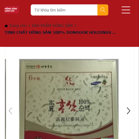
Trang chủ
SẢN PHẨM HỒNG SÂM
TINH CHẤT HỒNG SÂM 100% DONGGUK HOLDINGS ...