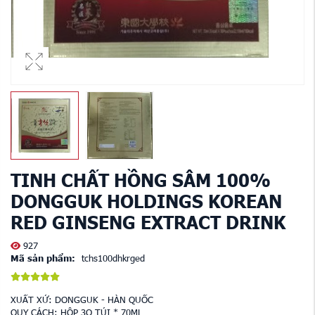
TINH CHẤT HỒNG SÂM 100%
DONGGUK HOLDINGS KOREAN
RED GINSENG EXTRACT DRINK
927
Mã sản phẩm:
tchs100dhkrged
XUẤT XỨ: DONGGUK - HÀN QUỐC
QUY CÁCH: HỘP 3O TÚI * 70ML