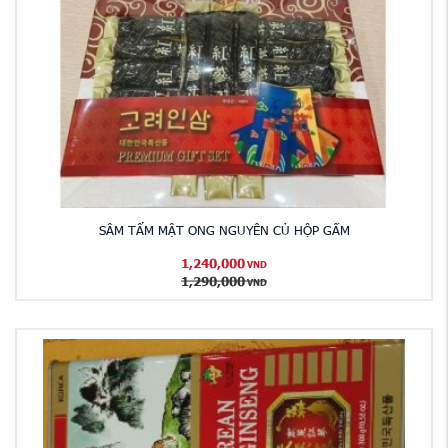
SÂM TẨM MẬT ONG NGUYÊN CỦ HỘP GẤM
1,240,000
VND
1,290,000
VND