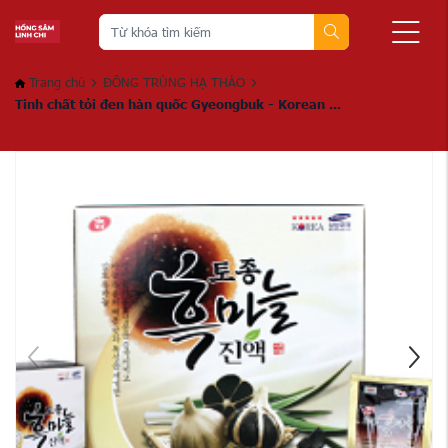
Trang chủ
ĐÔNG TRÙNG HẠ THẢO
Tinh chất tỏi đen hàn quốc Gyeongbuk - Korean ...