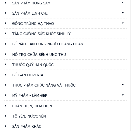
SẢN PHẨM HỒNG SÂM
SẢN PHẨM LINH CHI
ĐÔNG TRÙNG HẠ THẢO
TĂNG CƯỜNG SỨC KHỎE SINH LÝ
BỔ NÃO - AN CUNG NGƯU HOÀNG HOÀN
HỖ TRỢ CHỮA BỆNH UNG THƯ
THUỐC QUÝ HÀN QUỐC
BỔ GAN HOVENIA
THỰC PHẨM CHỨC NĂNG VÀ THUỐC
MỸ PHẨM - LÀM ĐẸP
CHĂN ĐIỆN, ĐỆM ĐIỆN
TỔ YẾN, NƯỚC YẾN
SẢN PHẨM KHÁC