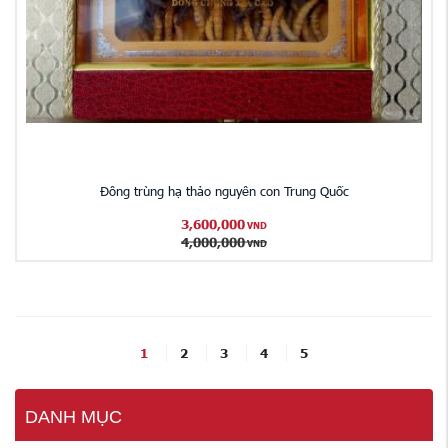
Đông trùng hạ thảo nguyên con Trung Quốc
3,600,000
VND
4,000,000
VND
1
2
3
4
5
DANH MỤC