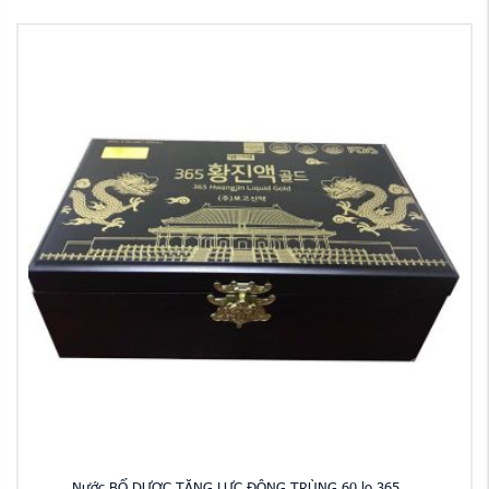
Nước BỔ DƯỢC TĂNG LỰC ĐÔNG TRÙNG 60 lọ 365 ...