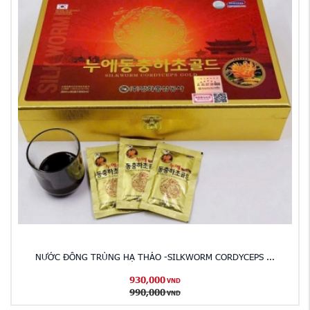
NƯỚC ĐÔNG TRÙNG HẠ THẢO -SILKWORM CORDYCEPS ...
930,000
VND
990,000
VND