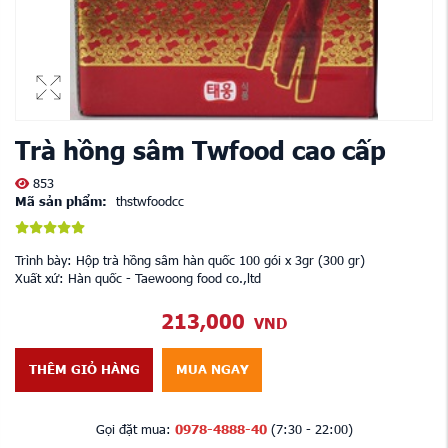
Trà hồng sâm Twfood cao cấp
853
Mã sản phẩm:
thstwfoodcc
Trình bày: Hộp trà hồng sâm hàn quốc 100 gói x 3gr (300 gr)
Xuất xứ: Hàn quốc - Taewoong food co.,ltd
213,000
VND
THÊM GIỎ HÀNG
MUA NGAY
Gọi đặt mua:
0978-4888-40
(7:30 - 22:00)