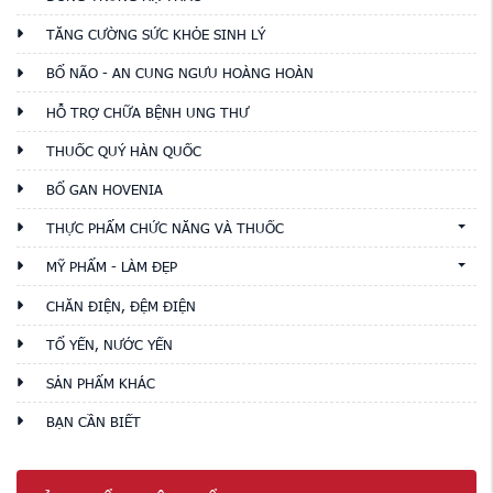
TĂNG CƯỜNG SỨC KHỎE SINH LÝ
BỔ NÃO - AN CUNG NGƯU HOÀNG HOÀN
HỖ TRỢ CHỮA BỆNH UNG THƯ
THUỐC QUÝ HÀN QUỐC
BỔ GAN HOVENIA
THỰC PHẨM CHỨC NĂNG VÀ THUỐC
MỸ PHẨM - LÀM ĐẸP
CHĂN ĐIỆN, ĐỆM ĐIỆN
TỔ YẾN, NƯỚC YẾN
SẢN PHẨM KHÁC
BẠN CẦN BIẾT