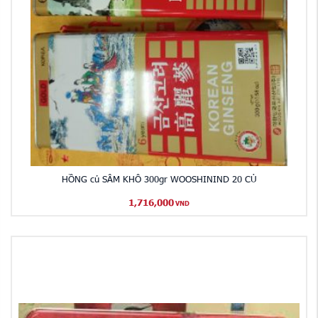
HỒNG củ SÂM KHÔ 300gr WOOSHININD 20 CỦ
1,716,000
VND