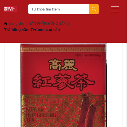
Trang chủ
SẢN PHẨM HỒNG SÂM
Trà hồng sâm Twfood cao cấp