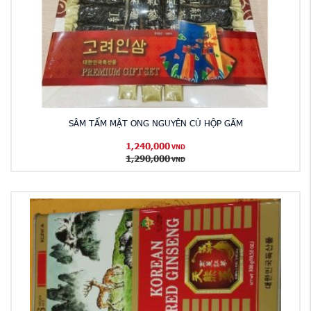
SÂM TẨM MẬT ONG NGUYÊN CỦ HỘP GẤM
1,240,000
VND
1,290,000
VND