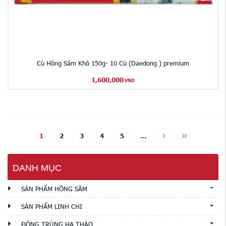
Củ Hồng Sâm Khô 150g- 10 Củ (Daedong ) premium
1,600,000
VND
1
2
3
4
5
...
DANH MỤC
SẢN PHẨM HỒNG SÂM
SẢN PHẨM LINH CHI
ĐÔNG TRÙNG HẠ THẢO