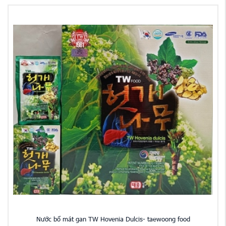
Nước bổ mát gan TW Hovenia Dulcis- taewoong food