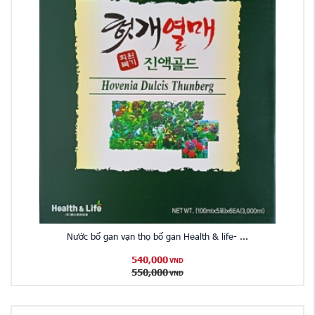
Nước bổ gan vạn thọ bổ gan Health & life- ...
540,000
VND
550,000
VND