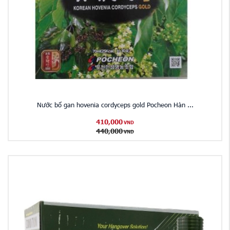
Nước bổ gan hovenia cordyceps gold Pocheon Hàn ...
410,000
VND
440,000
VND