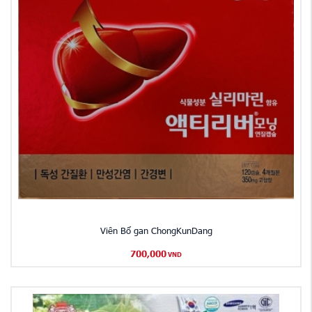
Viên Bổ gan ChongKunDang
700,000
VND