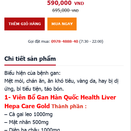
590,000
VND
695,000
VND
THÊM GIỎ HÀNG
MUA NGAY
Gọi đặt mua:
0978-4888-40
(7:30 - 22:00)
Chi tiết sản phẩm
Biểu hiện của bệnh gan:
Mệt mỏi, chán ăn, ăn khó tiêu, vàng da, hay bị dị
ứng, bí tiểu tiện, táo bón.
1- Viên Bổ Gan Hàn Quốc Health Liver
Hepa Care Gold
Thành phần :
– Cà gai leo 1000mg
– Mật nhân 500mg
– Diệp hạ châu 1000mg