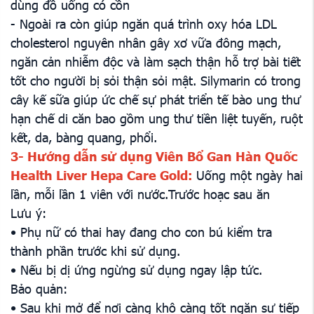
dùng đồ uống có cồn
- Ngoài ra còn giúp ngăn quá trình oxy hóa LDL
cholesterol nguyên nhân gây xơ vữa đông mạch,
ngăn cản nhiễm độc và làm sạch thận hỗ trợ bài tiết
tốt cho người bị sỏi thận sỏi mật. Silymarin có trong
cây kế sữa giúp ức chế sự phát triển tế bào ung thư
hạn chế di căn bao gồm ung thư tiền liệt tuyến, ruột
kết, da, bàng quang, phổi.
3- Hướng dẫn sử dụng Viên Bổ Gan Hàn Quốc
Health Liver Hepa Care Gold:
Uống một ngày hai
lần, mỗi lần 1 viên với nước.Trước hoạc sau ăn
Lưu ý:
• Phụ nữ có thai hay đang cho con bú kiểm tra
thành phần trước khi sử dụng.
• Nếu bị dị ứng ngừng sử dụng ngay lập tức.
Bảo quản:
• Sau khi mở để nơi càng khô càng tốt ngăn sự tiếp