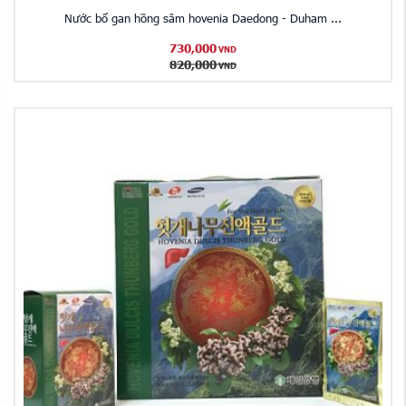
Nước bổ gan hồng sâm hovenia Daedong - Duham ...
730,000
VND
820,000
VND