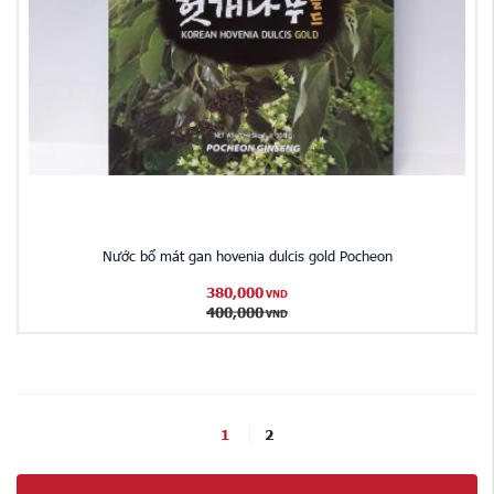
Nước bổ mát gan hovenia dulcis gold Pocheon
380,000
VND
400,000
VND
1
2