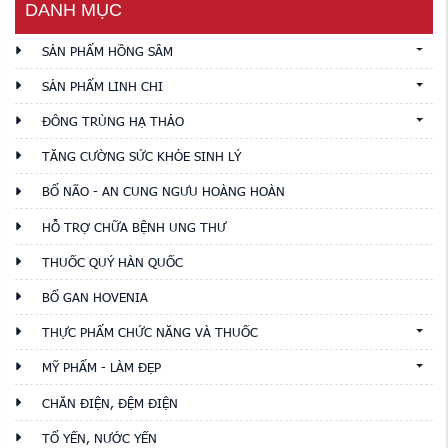
DANH MỤC
SẢN PHẨM HỒNG SÂM
SẢN PHẨM LINH CHI
ĐÔNG TRÙNG HẠ THẢO
TĂNG CƯỜNG SỨC KHỎE SINH LÝ
BỔ NÃO - AN CUNG NGƯU HOÀNG HOÀN
HỖ TRỢ CHỮA BỆNH UNG THƯ
THUỐC QUÝ HÀN QUỐC
BỔ GAN HOVENIA
THỰC PHẨM CHỨC NĂNG VÀ THUỐC
MỸ PHẨM - LÀM ĐẸP
CHĂN ĐIỆN, ĐỆM ĐIỆN
TỔ YẾN, NƯỚC YẾN