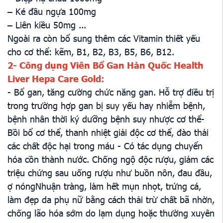
– Ké đầu ngựa 100mg
– Liên kiều 50mg ...
Ngoài ra còn bổ sung thêm các Vitamin thiết yếu
cho cơ thể: kẽm, B1, B2, B3, B5, B6, B12.
2- Công dụng Viên Bổ Gan Hàn Quốc Health
Liver Hepa Care Gold:
- Bổ gan, tăng cường chức năng gan. Hỗ trợ điều trị
trong trường hợp gan bị suy yếu hay nhiễm bệnh,
bệnh nhân thời ký dưỡng bệnh suy nhược cơ thể-
Bồi bổ cơ thể, thanh nhiệt giải độc cơ thể, đào thải
các chất độc hại trong máu - Có tác dụng chuyển
hóa cồn thành nước. Chống ngộ độc rượu, giảm các
triệu chứng sau uống rượu như buồn nôn, đau đầu,
ợ nóngNhuận tràng, làm hết mụn nhọt, trứng cá,
làm đẹp da phụ nữ bằng cách thải trừ chất bã nhờn,
chống lão hóa sớm do lạm dụng hoặc thường xuyên