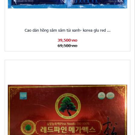
Cao dán hồng sâm sâm túi xanh- korea glu red ...
39,500
VND
69,500
VND