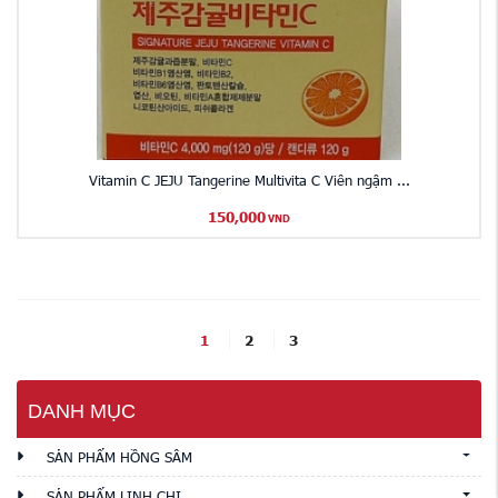
Vitamin C JEJU Tangerine Multivita C Viên ngậm ...
150,000
VND
1
2
3
DANH MỤC
SẢN PHẨM HỒNG SÂM
SẢN PHẨM LINH CHI