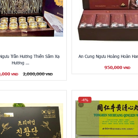
Ngưu Trần Hương Thiên Sâm Xạ
An Cung Ngưu Hoàng Hoàn Han
Hương ...
950,000
VND
0,000
2,000,000
VND
VND
-4%