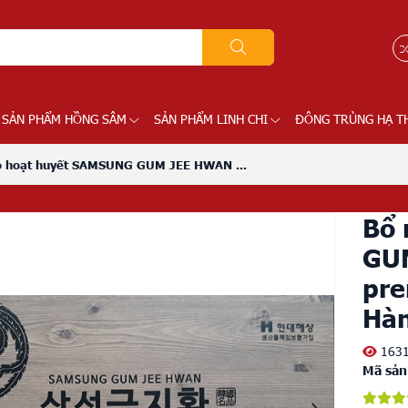
SẢN PHẨM HỒNG SÂM
SẢN PHẨM LINH CHI
ĐÔNG TRÙNG HẠ T
o hoạt huyết SAMSUNG GUM JEE HWAN ...
Bổ 
GU
pre
Hàn
163
Mã sản