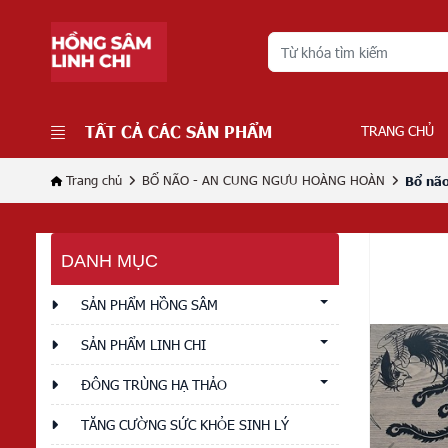
TẤT CẢ CÁC SẢN PHẨM
TRANG CHỦ
Trang chủ
BỔ NÃO - AN CUNG NGƯU HOÀNG HOÀN
Bổ nã
DANH MỤC
SẢN PHẨM HỒNG SÂM
SẢN PHẨM LINH CHI
ĐÔNG TRÙNG HẠ THẢO
TĂNG CƯỜNG SỨC KHỎE SINH LÝ