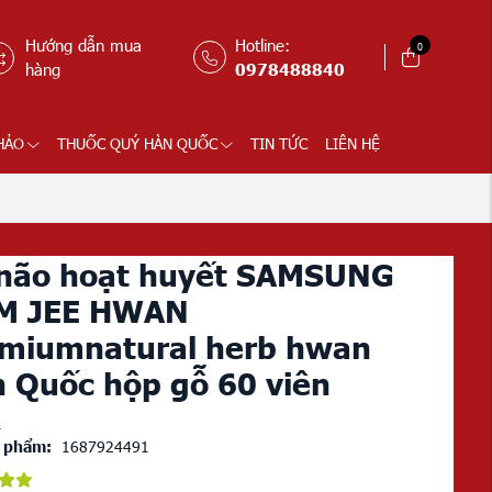
Hướng dẫn mua
Hotline:
0
hàng
0978488840
HẢO
THUỐC QUÝ HÀN QUỐC
TIN TỨC
LIÊN HỆ
não hoạt huyết SAMSUNG
M JEE HWAN
miumnatural herb hwan
 Quốc hộp gỗ 60 viên
1
 phẩm:
1687924491