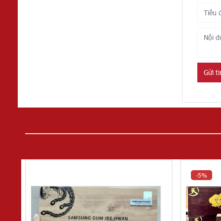
Gửi t
-5%