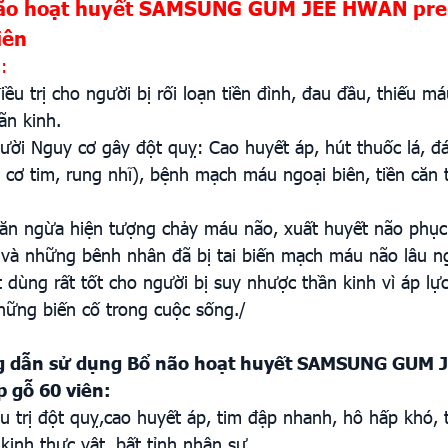
não hoạt huyết SAMSUNG
GUM JEE HWAN pre
iên
:
điều trị cho người bị rối loạn tiền đình, đau đầu, thiếu
ãn kinh.
ời Nguy cơ gây đột quỵ: Cao huyết áp, hút thuốc lá, đá
 cơ tim, rung nhĩ), bệnh mạch máu ngoại biên, tiền căn 
ăn ngừa hiện tượng chảy máu não, xuất huyết não phục
và những bênh nhân đã bị tai biến mạch máu não lâu 
t dùng rất tốt cho người bị suy nhược thần kinh vì áp lực
hững biến cố trong cuộc sống./
 dẫn sử dụng
Bổ não hoạt huyết SAMSUNG GUM 
 gỗ 60 viên
:
iều trị đột quỵ,cao huyết áp, tim đập nhanh, hô hấp khó, 
kinh thực vật, bất tỉnh nhân sự.