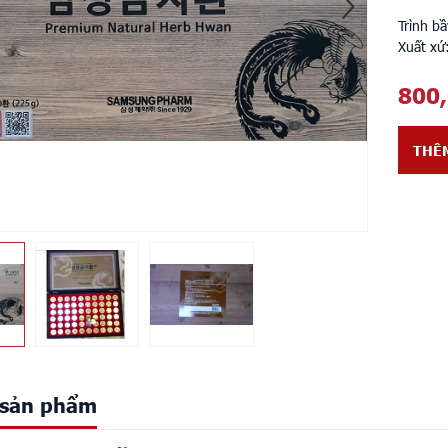
Trình b
Xuất xứ
800
THÊ
t sản phẩm