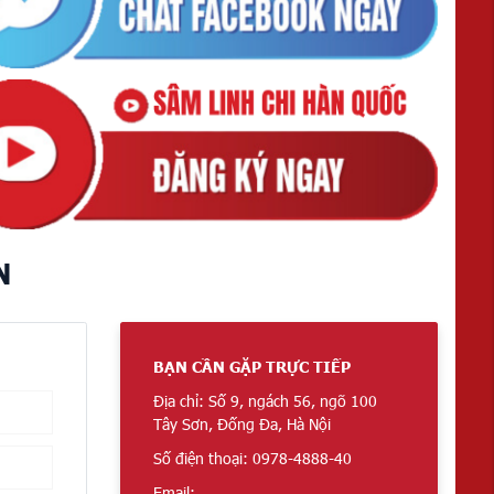
N
BẠN CẦN GẶP TRỰC TIẾP
Địa chỉ: Số 9, ngách 56, ngõ 100
Tây Sơn, Đống Đa, Hà Nội
Số điện thoại: 0978-4888-40
Email: