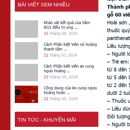
BÀI VIẾT XEM NHIỀU
Thành 
gỗ 60 vi
Hoài sơn 
Khảo sát kết quả của Sâm
RG3 điều trị ung ...
thuốc quý
15
tháng 08, 2025
panthenat
Cách Phân biệt Viên vũ hoàng
Liều lượn
thanh tâm ...
– Người l
22
tháng 07, 2024
– Trẻ em:
Cách Phân biệt viên an cung
từ 8 đến 
ngưu hoàng ...
từ 5 đến 
23
tháng 04, 2024
từ 2 đến 
Công dụng của An cung ngưu
dưới 2 tu
hoàng hoàn ...
22
tháng 04, 2024
– Thuốc u
– Liều dù
Đối tượng
TIN TỨC - KHUYẾN MÃI
– Người bị