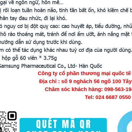
ngại về ngôn ngữ, hôn mê…
ị rối loạn tuần hoàn não, tinh tần bất ổn, khó kiềm chế
hân tay đau nhức, đi lại khó.
ó nguy cơ bị đột quỵ cao: cao huyết áp, tiểu đường, nh
khô ráo thoáng mát, tránh để nơi ẩm ướt, ánh nắng mặt t
hướng dẫn sử dụng trước khi dùng.
m có thể tác dụng khác nhau tuỳ cơ địa của người dùng
: hộp gỗ 60 viên * 3.75g
Samsung Pharmaceutical Co., Ltd- Hàn Quốc
Công ty cổ phần thương mại quốc tế 
Địa chỉ : số 9 nghách 56 ngõ 100 Tâ
Chăm sóc khách hàng: 098-563-1
Tel: 024 6687 0