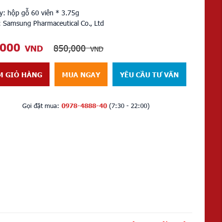
ầy: hộp gỗ 60 viên * 3.75g
: Samsung Pharmaceutical Co., Ltd
,000
850,000
VND
VND
M GIỎ HÀNG
MUA NGAY
YÊU CẦU TƯ VẤN
Gọi đặt mua:
0978-4888-40
(7:30 - 22:00)