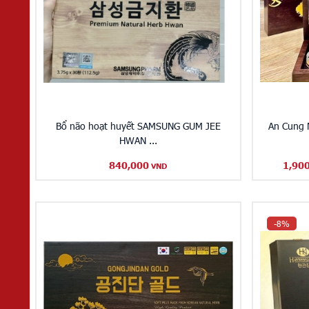
Bổ não hoạt huyết SAMSUNG GUM JEE
An Cung 
HWAN ...
840,000
1,90
VND
-8%