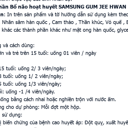
phần
Bổ não hoạt huyết SAMSUNG GUM JEE HWAN 
ên
: In trên sản phẩm và tờ hướng dẫn sử dụng kèm the
, Nhân sâm hàn quốc , Cam thảo , Thần khúc, Vỏ quế ,
 khác các thành phần khác như mật ong hàn quốc, glycerin
g và cách dùng:
ớn và trẻ trên 15 tuổi: uống 01 viên / ngày
15 tuổi: uống 2/ 3 viên/ngày;
8 tuổi: uống 1/ 2 viên/ngày;
5 tuổi: uống 1/3 viên/ngày;
ổi: uống -1 /4 viên/ngày.
ống bằng cách nhai hoặc nghiền trộn với nước ấm.
ng cho dự phòng: Mỗi đợt một hộp.
 sử dụng:
 biến chứng của bệnh cao huyết áp: Đột quỵ, xuất huyết nã