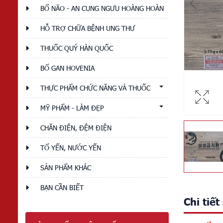
BỔ NÃO - AN CUNG NGƯU HOÀNG HOÀN
HỖ TRỢ CHỮA BỆNH UNG THƯ
THUỐC QUÝ HÀN QUỐC
BỔ GAN HOVENIA
THỰC PHẨM CHỨC NĂNG VÀ THUỐC
MỸ PHẨM - LÀM ĐẸP
CHĂN ĐIỆN, ĐỆM ĐIỆN
TỔ YẾN, NƯỚC YẾN
SẢN PHẨM KHÁC
BẠN CẦN BIẾT
Chi tiế