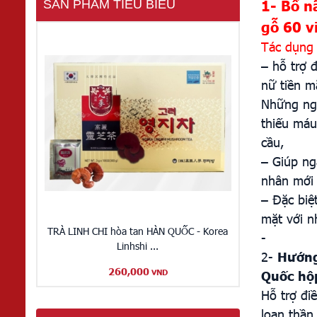
1- Bổ 
SẢN PHẨM TIÊU BIỂU
gỗ 60 v
Tác dụng 
– hỗ trợ 
nữ tiền m
Những ngư
thiếu máu
cầu,
– Giúp ng
nhân mới 
– Đặc biệ
mặt với n
TRÀ LINH CHI hòa tan HÀN QUỐC - Korea
-
Linhshi ...
2-
Hướng
260,000
Quốc hộp
VND
Hỗ trợ đ
loạn thần 