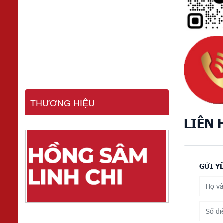
THƯƠNG HIỆU
LIÊN 
GỬI Y