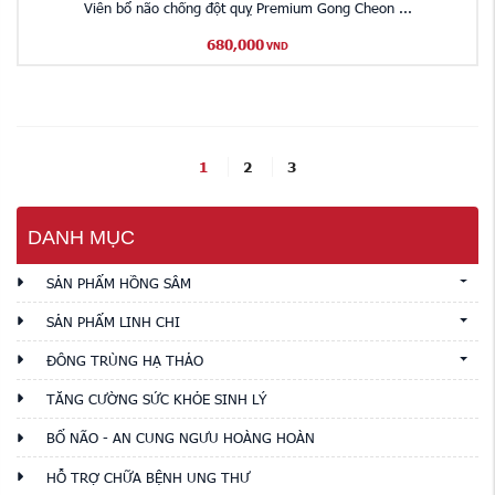
Viên bổ não chống đột quỵ Premium Gong Cheon ...
680,000
VND
1
2
3
DANH MỤC
SẢN PHẨM HỒNG SÂM
SẢN PHẨM LINH CHI
ĐÔNG TRÙNG HẠ THẢO
TĂNG CƯỜNG SỨC KHỎE SINH LÝ
BỔ NÃO - AN CUNG NGƯU HOÀNG HOÀN
HỖ TRỢ CHỮA BỆNH UNG THƯ