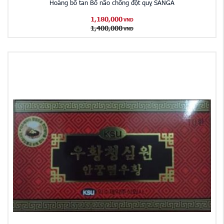
Hoàng bổ tan Bổ não chống đột quỵ SANGA
1,180,000
VND
1,400,000
VND