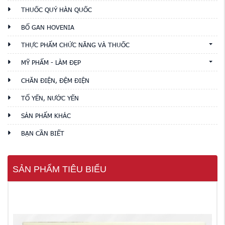
THUỐC QUÝ HÀN QUỐC
BỔ GAN HOVENIA
THỰC PHẨM CHỨC NĂNG VÀ THUỐC
MỸ PHẨM - LÀM ĐẸP
CHĂN ĐIỆN, ĐỆM ĐIỆN
TỔ YẾN, NƯỚC YẾN
SẢN PHẨM KHÁC
BẠN CẦN BIẾT
SẢN PHẨM TIÊU BIỂU