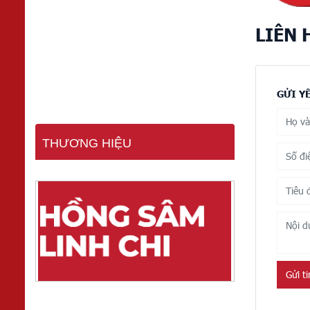
LIÊN 
GỬI Y
THƯƠNG HIỆU
Gửi t