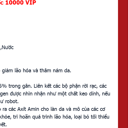
ốc 10000 VIP
 ,Nước
p giảm lão hóa và thâm nám da.
% trong gân. Liên kết các bộ phận rời rạc, các
lagen được nhìn nhận như một chất keo dính, nếu
hư robot.
ạo ra các Axít Amin cho làn da và mô của các cơ
e, trì hoãn quá trình lão hóa, loại bỏ tối thiểu
ết.