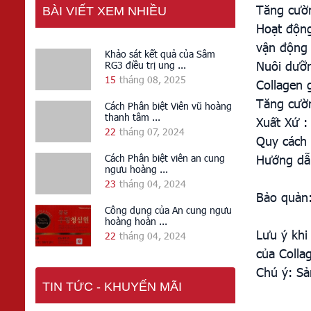
Tăng cườ
BÀI VIẾT XEM NHIỀU
Hoạt động
vận động 
Khảo sát kết quả của Sâm
Nuôi dưỡn
RG3 điều trị ung ...
15
tháng 08, 2025
Collagen 
Tăng cườn
Cách Phân biệt Viên vũ hoàng
thanh tâm ...
Xuất Xứ :
22
tháng 07, 2024
Quy cách
Hướng dẫn
Cách Phân biệt viên an cung
ngưu hoàng ...
23
tháng 04, 2024
Bảo quản:
Công dụng của An cung ngưu
hoàng hoàn ...
Lưu ý khi
22
tháng 04, 2024
của Colla
Chú ý: Sả
TIN TỨC - KHUYẾN MÃI