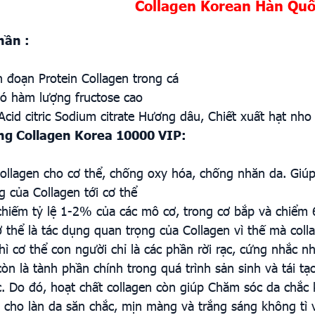
Collagen Korean Hàn Qu
hần :
đoạn Protein Collagen trong cá
có hàm lượng fructose cao
Acid citric Sodium citrate Hương dâu, Chiết xuất hạt nho
g Collagen Korea 10000 VIP:
ollagen cho cơ thể, chống oxy hóa, chống nhăn da. Giú
 của Collagen tới cơ thể
chiếm tỷ lệ 1-2% của các mô cơ, trong cơ bắp và chiểm 6
 thể là tác dụng quan trọng của Collagen vì thế mà col
hì cơ thể con người chỉ là các phần rời rạc, cứng nhắc n
còn là tành phần chính trong quá trình sản sinh và tái t
. Do đó, hoạt chất collagen còn giúp Chăm sóc da chắc khỏ
 cho làn da săn chắc, mịn màng và trắng sáng không tì v