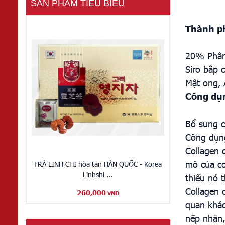
SẢN PHẨM TIÊU BIỂU
Thành p
20% Phân 
Siro bắp 
Mật ong, 
Công dụn
Bổ sung c
Công dụng
Collagen 
mô của cơ
TRÀ LINH CHI hòa tan HÀN QUỐC - Korea
Linhshi ...
thiếu nó t
Collagen 
260,000
VND
quan khác
nếp nhăn,