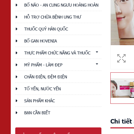
BỔ NÃO - AN CUNG NGƯU HOÀNG HOÀN
HỖ TRỢ CHỮA BỆNH UNG THƯ
THUỐC QUÝ HÀN QUỐC
BỔ GAN HOVENIA
THỰC PHẨM CHỨC NĂNG VÀ THUỐC
MỸ PHẨM - LÀM ĐẸP
CHĂN ĐIỆN, ĐỆM ĐIỆN
TỔ YẾN, NƯỚC YẾN
SẢN PHẨM KHÁC
BẠN CẦN BIẾT
Chi tiế