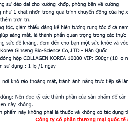
ng sự dẻo dai cho xương khớp, phòng bện về xương
 như 1 chất nhờn trong quá trình chuyển động của hệ xư
thêm trơn tru
g tóc, giảm thiểu đáng kể hiện tượng rụng tóc ở cả nam 
giúp sáng mắt, là thành phẩn quan trọng trong các thực
g sức đề kháng, đem đến cho bạn một sức khỏe và vóc
 Korea Ginseng Bio-Science Co,.LTD - Hàn Quốc
 đóng hộp COLLAGEN KOREA 10000 VIP: 500gr (10 lọ n
 sử dụng : 1 lọ /1 ngày
 nơi khô ráo thoáng mát, tránh ánh nắng trực tiếp sẽ là
 dùng: Nên đọc kỹ các thành phần của sản phẩm để cân n
gen này không.
n phẩm này không phải là thuốc và không có tác dụng t
Công ty cổ phần thương mại quốc tế 