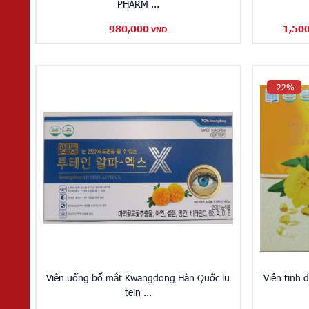
PHARM ...
980,000
1,50
VND
-22%
Viên uống bổ mắt Kwangdong Hàn Quốc lu
Viên tinh
tein ...