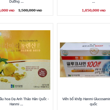
Dưỡng ...
...
0,000
1,500,000
1,050,000
VND
VND
VND
 dầu hoa Dạ Anh Thảo Hàn Quốc -
Viên bổ khớp Hanmi Glucosami
Hanmi ...
quốc