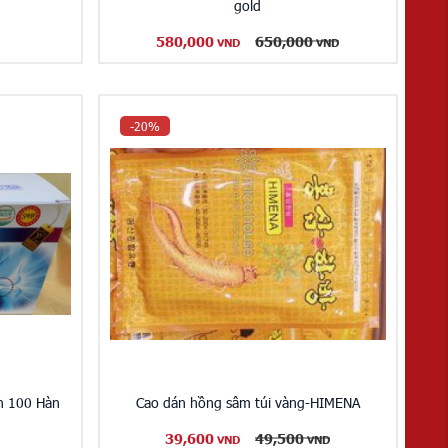
gold
580,000
650,000
VND
VND
-20%
n 100 Hàn
Cao dán hồng sâm túi vàng-HIMENA
39,600
49,500
VND
VND