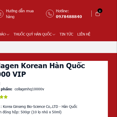
Hướng dẫn mua
Hotline:
0
hàng
0978488840
HẢO
THUỐC QUÝ HÀN QUỐC
TIN TỨC
LIÊN HỆ
lagen Korean Hàn Quốc
00 VIP
2
 phẩm:
collagenhq10000v
 : Korea Ginseng Bio-Science Co,.LTD - Hàn Quốc
h đóng hộp: 500gr (10 lọ nhỏ x 50ml)