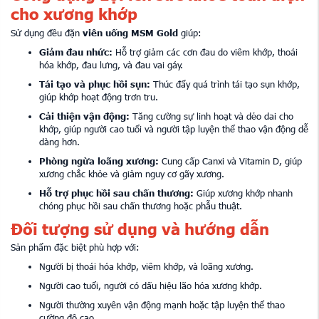
cho xương khớp
Sử dụng đều đặn
viên uống MSM Gold
giúp:
Giảm đau nhức:
Hỗ trợ giảm các cơn đau do viêm khớp, thoái
hóa khớp, đau lưng, và đau vai gáy.
Tái tạo và phục hồi sụn:
Thúc đẩy quá trình tái tạo sụn khớp,
giúp khớp hoạt động trơn tru.
Cải thiện vận động:
Tăng cường sự linh hoạt và dẻo dai cho
khớp, giúp người cao tuổi và người tập luyện thể thao vận động dễ
dàng hơn.
Phòng ngừa loãng xương:
Cung cấp Canxi và Vitamin D, giúp
xương chắc khỏe và giảm nguy cơ gãy xương.
Hỗ trợ phục hồi sau chấn thương:
Giúp xương khớp nhanh
chóng phục hồi sau chấn thương hoặc phẫu thuật.
Đối tượng sử dụng và hướng dẫn
Sản phẩm đặc biệt phù hợp với:
Người bị thoái hóa khớp, viêm khớp, và loãng xương.
Người cao tuổi, người có dấu hiệu lão hóa xương khớp.
Người thường xuyên vận động mạnh hoặc tập luyện thể thao
cường độ cao.