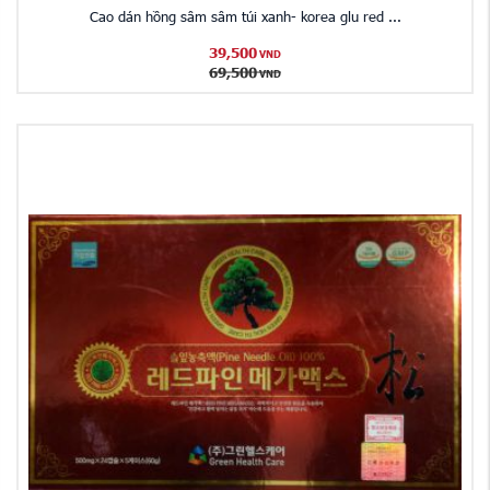
Cao dán hồng sâm sâm túi xanh- korea glu red ...
39,500
VND
69,500
VND