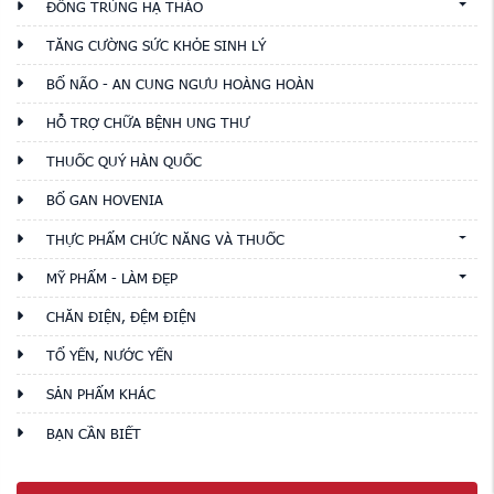
ĐÔNG TRÙNG HẠ THẢO
TĂNG CƯỜNG SỨC KHỎE SINH LÝ
BỔ NÃO - AN CUNG NGƯU HOÀNG HOÀN
HỖ TRỢ CHỮA BỆNH UNG THƯ
THUỐC QUÝ HÀN QUỐC
BỔ GAN HOVENIA
THỰC PHẨM CHỨC NĂNG VÀ THUỐC
MỸ PHẨM - LÀM ĐẸP
CHĂN ĐIỆN, ĐỆM ĐIỆN
TỔ YẾN, NƯỚC YẾN
SẢN PHẨM KHÁC
BẠN CẦN BIẾT