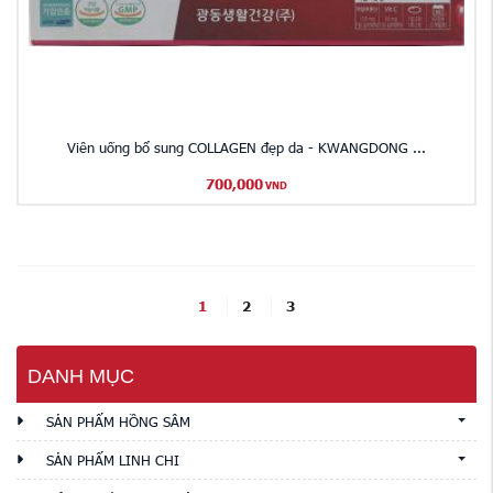
Viên uống bổ sung COLLAGEN đẹp da - KWANGDONG ...
700,000
VND
1
2
3
DANH MỤC
SẢN PHẨM HỒNG SÂM
SẢN PHẨM LINH CHI