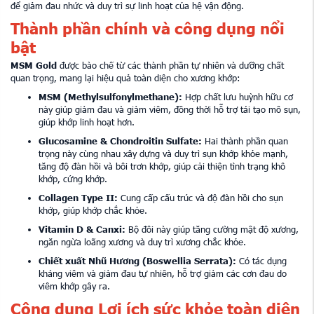
để giảm đau nhức và duy trì sự linh hoạt của hệ vận động.
Thành phần chính và công dụng nổi
bật
MSM Gold
được bào chế từ các thành phần tự nhiên và dưỡng chất
quan trọng, mang lại hiệu quả toàn diện cho xương khớp:
MSM (Methylsulfonylmethane):
Hợp chất lưu huỳnh hữu cơ
này giúp giảm đau và giảm viêm, đồng thời hỗ trợ tái tạo mô sụn,
giúp khớp linh hoạt hơn.
Glucosamine & Chondroitin Sulfate:
Hai thành phần quan
trọng này cùng nhau xây dựng và duy trì sụn khớp khỏe mạnh,
tăng độ đàn hồi và bôi trơn khớp, giúp cải thiện tình trạng khô
khớp, cứng khớp.
Collagen Type II:
Cung cấp cấu trúc và độ đàn hồi cho sụn
khớp, giúp khớp chắc khỏe.
Vitamin D & Canxi:
Bộ đôi này giúp tăng cường mật độ xương,
ngăn ngừa loãng xương và duy trì xương chắc khỏe.
Chiết xuất Nhũ Hương (Boswellia Serrata):
Có tác dụng
kháng viêm và giảm đau tự nhiên, hỗ trợ giảm các cơn đau do
viêm khớp gây ra.
Công dụng Lợi ích sức khỏe toàn diện