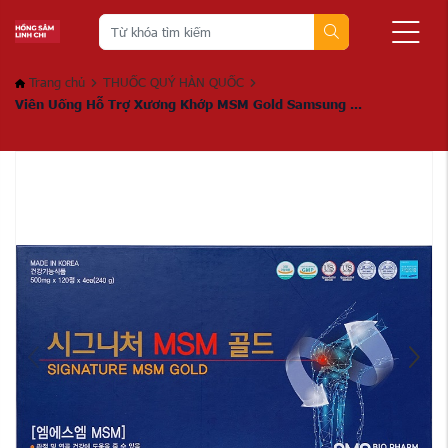
Trang chủ
THUỐC QUÝ HÀN QUỐC
Viên Uống Hỗ Trợ Xương Khớp MSM Gold Samsung ...