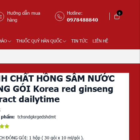
Hướng dẫn mua
Hotline:
0
hàng
0978488840
HẢO
THUỐC QUÝ HÀN QUỐC
TIN TỨC
LIÊN HỆ
NH CHẤT HỒNG SÂM NƯỚC
G GÓI Korea red ginseng
ract dailytime
5
 phẩm:
tchsndgkrgedshdmt
H ĐÓNG GÓI: 1 hộp ( 30 gói x 10 ml/gói ).