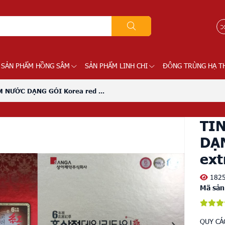
SẢN PHẨM HỒNG SÂM
SẢN PHẨM LINH CHI
ĐÔNG TRÙNG HẠ T
 NƯỚC DẠNG GÓI Korea red ...
TI
DẠN
ext
182
Mã sản
QUY CÁC