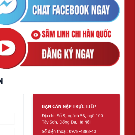
N
BẠN CẦN GẶP TRỰC TIẾP
Địa chỉ: Số 9, ngách 56, ngõ 100
Tây Sơn, Đống Đa, Hà Nội
Số điện thoại: 0978-4888-40