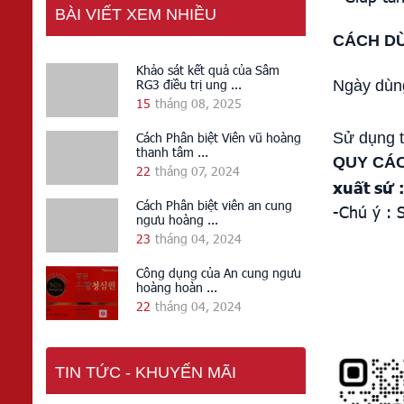
BÀI VIẾT XEM NHIỀU
CÁCH D
Khảo sát kết quả của Sâm
RG3 điều trị ung ...
Ngày dùng 
15
tháng 08, 2025
Sử dụng t
Cách Phân biệt Viên vũ hoàng
thanh tâm ...
QUY CÁC
22
tháng 07, 2024
xuất sứ 
Cách Phân biệt viên an cung
-Chú ý :
S
ngưu hoàng ...
23
tháng 04, 2024
Công dụng của An cung ngưu
hoàng hoàn ...
22
tháng 04, 2024
TIN TỨC - KHUYẾN MÃI