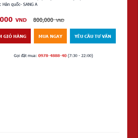
 : Hàn quốc- SANG A
,000
800,000
VND
VND
M GIỎ HÀNG
MUA NGAY
YÊU CẦU TƯ VẤN
Gọi đặt mua:
0978-4888-40
(7:30 - 22:00)