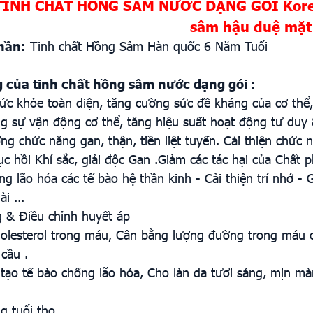
TINH CHẤT HỒNG SÂM NƯỚC DẠNG GÓI Korea 
sâm hậu duệ mặt
hần:
Tinh chất Hồng Sâm Hàn quốc 6 Năm Tuổi
 của tinh chất hồng sâm nước dạng gói :
ức khỏe toàn diện, tăng cường sức đề kháng của cơ thể, đ
g sự vận động cơ thể, tăng hiệu suất hoạt động tư duy &
ng chức năng gan, thận, tiền liệt tuyến. Cải thiện chứ
ục hồi Khí sắc, giải độc Gan .Giảm các tác hại của Chất
ng lão hóa các tế bào hệ thần kinh - Cải thiện trí nhớ - 
i ...
 & Điều chỉnh huyết áp
olesterol trong máu, Cân bằng lượng đường trong máu c
cầu .
i tạo tế bào chống lão hóa, Cho làn da tươi sáng, mịn mà
g tuổi thọ .