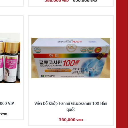
580,000
650,000
VND
VND
0000 VIP
Viên bổ khớp Hanmi Glucosamin 100 Hàn
quốc
VND
560,000
VND