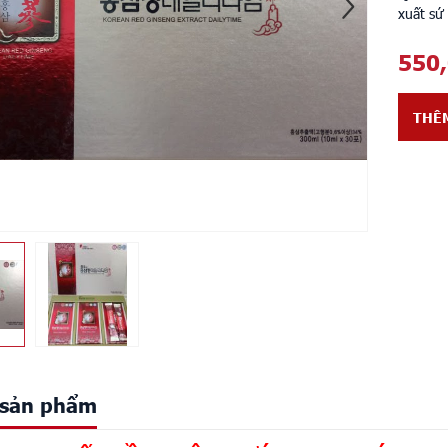
xuất sứ
550
THÊ
t sản phẩm