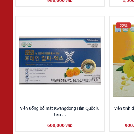
980,000
1,50
VND
-22%
Viên uống bổ mắt Kwangdong Hàn Quốc lu
Viên tinh
tein ...
600,000
900
VND