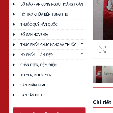
BỔ NÃO - AN CUNG NGƯU HOÀNG HOÀN
HỖ TRỢ CHỮA BỆNH UNG THƯ
THUỐC QUÝ HÀN QUỐC
BỔ GAN HOVENIA
THỰC PHẨM CHỨC NĂNG VÀ THUỐC
MỸ PHẨM - LÀM ĐẸP
CHĂN ĐIỆN, ĐỆM ĐIỆN
TỔ YẾN, NƯỚC YẾN
SẢN PHẨM KHÁC
BẠN CẦN BIẾT
Chi tiế