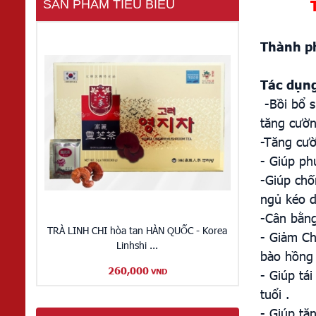
SẢN PHẨM TIÊU BIỂU
Thành p
Tác dụng
-Bồi bổ s
tăng cườn
-Tăng cườ
- Giúp ph
-Giúp chố
ngủ kéo dà
-Cân bằng
TRÀ LINH CHI hòa tan HÀN QUỐC - Korea
- Giảm Ch
Linhshi ...
bào hồng 
260,000
- Giúp tá
VND
tuổi .
- Giúp tăn