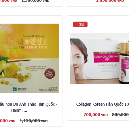
0,000
1,500,000
1,050,000
VND
VND
VND
-13%
 dầu hoa Dạ Anh Thảo Hàn Quốc -
Collagen Korean Hàn Quốc 1
Hanmi ...
700,000
800,000
VND
,000
1,150,000
VND
VND