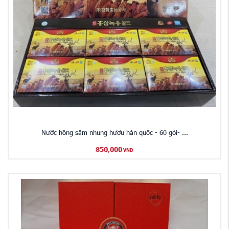
Nước hồng sâm nhung hươu hàn quốc - 60 gói- ...
850,000
VND