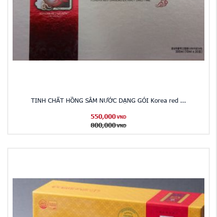
TINH CHẤT HỒNG SÂM NƯỚC DẠNG GÓI Korea red ...
550,000
VND
800,000
VND