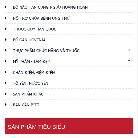
BỔ NÃO - AN CUNG NGƯU HOÀNG HOÀN
HỖ TRỢ CHỮA BỆNH UNG THƯ
THUỐC QUÝ HÀN QUỐC
BỔ GAN HOVENIA
THỰC PHẨM CHỨC NĂNG VÀ THUỐC
MỸ PHẨM - LÀM ĐẸP
CHĂN ĐIỆN, ĐỆM ĐIỆN
TỔ YẾN, NƯỚC YẾN
SẢN PHẨM KHÁC
BẠN CẦN BIẾT
SẢN PHẨM TIÊU BIỂU