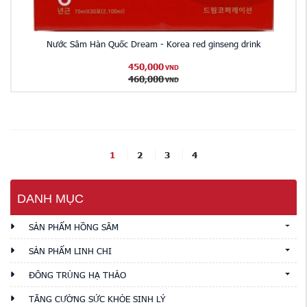
Nước Sâm Hàn Quốc Dream - Korea red ginseng drink
450,000
VND
460,000
VND
1
2
3
4
DANH MỤC
SẢN PHẨM HỒNG SÂM
SẢN PHẨM LINH CHI
ĐÔNG TRÙNG HẠ THẢO
TĂNG CƯỜNG SỨC KHỎE SINH LÝ