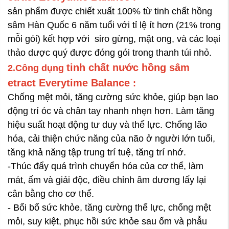
sản phẩm được chiết xuất 100% từ tinh chất hồng
sâm Hàn Quốc 6 năm tuổi với tỉ lệ ít hơn (21% trong
mỗi gói) kết hợp với siro gừng,
mật ong,
và các loại
thảo dược quý được đóng gói trong thanh túi nhỏ.
t
inh chất nước hồng sâm
2.Công dụng
etract Everytime Balance
:
Chống mệt mỏi, tăng cường sức khỏe, giúp bạn lao
động trí óc và chân tay nhanh nhẹn hơn. Làm tăng
hiệu suất hoạt động tư duy và thể lực. Chống lão
hóa, cải thiện chức năng của não ở người lớn tuổi,
tăng khả năng tập trung trí tuệ, tăng trí nhớ.
-Thúc đẩy quá trình chuyển hóa của cơ thể, làm
mát, ấm và giải độc, điều chỉnh âm dương lấy lại
cân bằng cho cơ thể.
- Bổi bổ sức khỏe, tăng cường thể lực, chống mệt
mỏi, suy kiệt, phục hồi sức khỏe sau ốm và phẫu