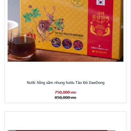
Nước hồng sâm nhung hươu Táo Đỏ DaeDong
750,000
VND
850,000
VND