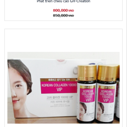
Phát triển chiều cao GH-Creation
800,000
VND
850,000
VND