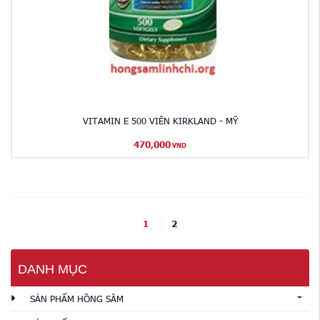
VITAMIN E 500 VIÊN KIRKLAND - MỸ
470,000
VND
1
2
DANH MỤC
SẢN PHẨM HỒNG SÂM