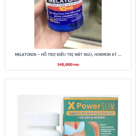
MELATONIN – HỖ TRỢ ĐIỀU TRỊ MẤT NGỦ, HORMON KỲ ...
340,000
VND