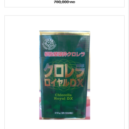
780,000
VND