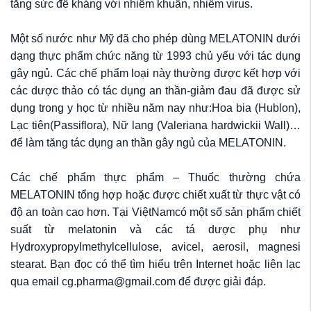
tăng sức đề kháng với nhiễm khuẩn, nhiễm virus.
Một số nước như Mỹ đã cho phép dùng MELATONIN dưới
dạng thực phẩm chức năng từ 1993 chủ yếu với tác dụng
gây ngủ. Các chế phẩm loại này thường được kết hợp với
các dược thảo có tác dụng an thần-giảm đau đã được sử
dụng trong y học từ nhiều năm nay như:Hoa bia (Hublon),
Lạc tiên(Passiflora), Nữ lang (Valeriana hardwickii Wall)…
để làm tăng tác dụng an thần gây ngủ của MELATONIN.
Các chế phẩm thực phẩm – Thuốc thường chứa
MELATONIN tổng hợp hoặc được chiết xuất từ thực vật có
độ an toàn cao hơn. Tại ViệtNamcó một số sản phẩm chiết
suất từ melatonin và các tá dược phụ như
Hydroxypropylmethylcellulose, avicel, aerosil, magnesi
stearat. Bạn đọc có thể tìm hiểu trên Internet hoặc liên lạc
qua email cg.pharma@gmail.com để được giải đáp.