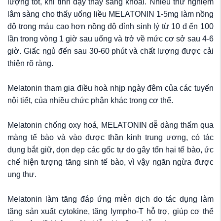
lượng tốt, khi tỉnh dậy thấy sảng khoái. Nhiều thử nghiệm
lâm sàng cho thấy uống liều MELATONIN 1-5mg làm nồng
độ trong máu cao hơn nồng độ đỉnh sinh lý từ 10 đ ến 100
lần trong vòng 1 giờ sau uống và trở về mức cơ sở sau 4-6
giờ. Giấc ngủ đến sau 30-60 phút và chất lượng được cải
thiện rõ ràng.
Melatonin tham gia điều hoà nhịp ngày đêm của các tuyến
nội tiết, của nhiều chức phận khác trong cơ thể.
Melatonin chống oxy hoá, MELATONIN dễ dàng thấm qua
màng tế bào và vào được thần kinh trung ương, có tác
dụng bắt giữ, dọn dẹp các gốc tự do gây tổn hại tế bào, ức
chế hiện tượng tăng sinh tế bào, vì vậy ngăn ngừa được
ung thư.
Melatonin làm tăng đáp ứng miễn dịch do tác dụng làm
tăng sản xuất cytokine, tăng lympho-T hỗ trợ, giúp cơ thể