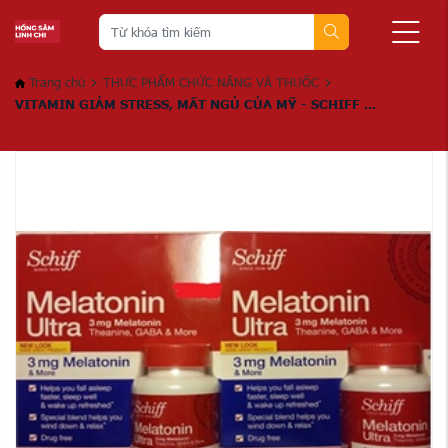
Trang chủ
THỰC PHẨM CHỨC NĂNG VÀ THUỐC
VITAMIN GIẢM STRESS, MẤT NGỦ CỦA MỸ - SCHIFF ...