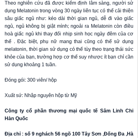
Theo nghiên cứu đã được kiểm định lâm sàng, người sử
dụng Melatonin trong vòng 30 ngày liên tục có thể cải thiện
sâu giấc ngủ như: kéo dài thời gian ngủ, dễ đi vào giấc
ngủ, ngủ không bị giật mình; ngoải ra Melatonin còn điều
hoà giấc ngủ khi thay đổi nhịp sinh học ngày đêm của cơ
thể . Đặc biệt, phụ nữ mang thai cũng có thể sử dụng
melatonin, thời gian sử dụng có thể tùy theo trạng thái sức
khỏe của bạn, trường hợp cơ thể suy nhược ít bạn chỉ cần
sử dụng khoảng 1 tuần.
Đóng gói: 300 viên/ hộp
Xuất sứ: Nhập nguyên hộp từ Mỹ
Công ty cổ phần thương mại quốc tế Sâm Linh Chi
Hàn Quốc
Địa chỉ : số 9 nghách 56 ngõ 100 Tây Sơn ,Đống Đa ,Hà