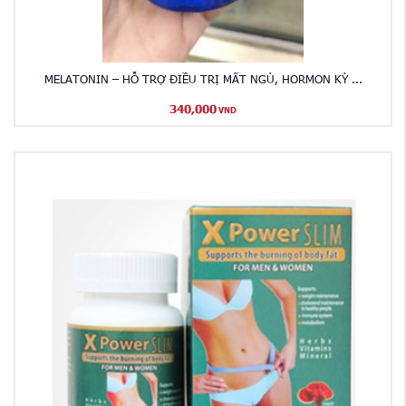
MELATONIN – HỖ TRỢ ĐIỀU TRỊ MẤT NGỦ, HORMON KỲ ...
340,000
VND