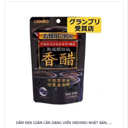
DẤM ĐEN GIẢM CÂN DẠNG VIÊN ORIHIRO NHẬT BẢN, ...