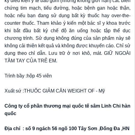
kỳ điều kiện y tế bao gồm (nhưng không giới hạn) các biến
chứng tim mạch, tiểu đường, hoặc bệnh gan hoặc thận,
hoặc nếu bạn đang sử dụng bất kỳ thuốc hay over-the-
counter thuốc. Tham khảo ý kiến một bác sĩ y khoa trước
khi bắt đầu bất kỳ chế độ ăn uống hoặc tập thể dục
chương trình. Sử dụng không đúng của sản phẩm này sẽ
không cải thiện kết quả và không được khuyến cáo. Chỉ sử
dụng theo chỉ dẫn. Lưu trữ ở nơi khô, mát. GIỮ NGOÀI
TẦM TAY CỦA TRẺ EM.
Trình bầy :hộp 45 viên
Xuất sứ :THUỐC GIẢM CÂN WEIGHT OF - Mỹ
Công ty cổ phần thương mại quốc tế sâm Linh Chi hàn
quốc
Địa chỉ : số 9 ngách 56 ngõ 100 Tây Sơn ,Đống Đa ,HN