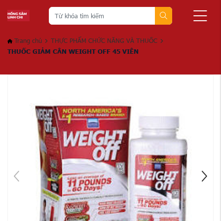
Trang chủ
THỰC PHẨM CHỨC NĂNG VÀ THUỐC
THUỐC GIẢM CÂN WEIGHT OFF 45 VIÊN