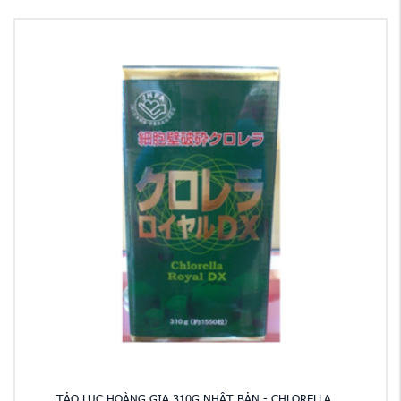
TẢO LỤC HOÀNG GIA 310G NHẬT BẢN - CHLORELLA ...