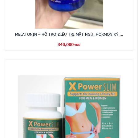
MELATONIN – HỖ TRỢ ĐIỀU TRỊ MẤT NGỦ, HORMON KỲ ...
340,000
VND