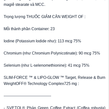
magiê stearate và MCC.
Trọng lượng THUỐC GIẢM CÂN WEIGHT OF :
Mỗi thành phần Container: 23
Iodine (Potassium Iodide như): 113 mcg 75%
Chromium (như Chromium Polynicotinate): 90 mcg 75%
Selenium (như L-selenomethionine): 41 mcg 75%
SLIM-FORCE ™ & LIPO-GLOW ™ Target, Release & Burn
WeightOFF® Technology Complex725 mg :
---------------------------------------
- SVETOL® Pháp Green Coffee Extract (Coffea robusta)