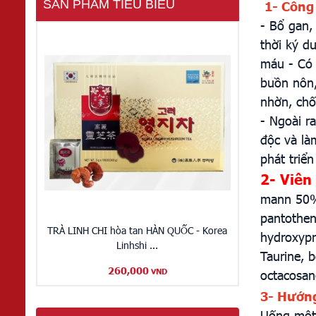
SẢN PHẨM TIÊU BIỂU
1- Công
- Bổ gan,
thời ký d
máu - Có 
buồn nôn,
nhờn, ch
- Ngoài r
độc và làm
phát triể
2- Viê
mann 50%,
pantothena
TRÀ LINH CHI hòa tan HÀN QUỐC - Korea
hydroxypr
Linhshi ...
Taurine, b
260,000
octacosan
VND
3- Hướn
Uống một 