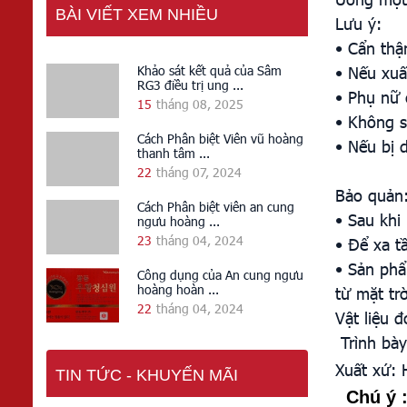
BÀI VIẾT XEM NHIỀU
Lưu ý:
• Cẩn thậ
• Nếu xuấ
Khảo sát kết quả của Sâm
RG3 điều trị ung ...
• Phụ nữ 
15
tháng 08, 2025
• Không s
Cách Phân biệt Viên vũ hoàng
• Nếu bị 
thanh tâm ...
22
tháng 07, 2024
Bảo quản
Cách Phân biệt viên an cung
• Sau khi
ngưu hoàng ...
23
tháng 04, 2024
• Để xa tầ
• Sản phẩ
Công dụng của An cung ngưu
hoàng hoàn ...
từ mặt trờ
22
tháng 04, 2024
Vật liệu đ
Trình bày
Xuất xứ: 
TIN TỨC - KHUYẾN MÃI
Chú ý 