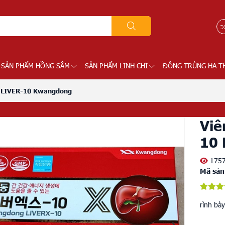
SẢN PHẨM HỒNG SÂM
SẢN PHẨM LINH CHI
ĐÔNG TRÙNG HẠ T
c LIVER-10 Kwangdong
Viê
10
175
Mã sản
rình bà