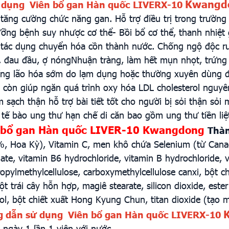
Kwangd
 dụng Viên bổ gan Hàn quốc LIVERX-10
 tăng cường chức năng gan. Hỗ trợ điều trị trong trườn
ưỡng bệnh suy nhược cơ thể- Bồi bổ cơ thể, thanh nhiệt g
tác dụng chuyển hóa cồn thành nước. Chống ngộ độc rư
 đau đầu, ợ nóngNhuận tràng, làm hết mụn nhọt, trứng 
ống lão hóa sớm do lạm dụng hoặc thường xuyên dùng 
a còn giúp ngăn quá trình oxy hóa LDL cholesterol ngu
 sạch thận hỗ trợ bài tiết tốt cho người bị sỏi thận sỏi
n tế bào ung thư hạn chế di căn bao gồm ung thư tiền liệ
n bổ gan Hàn quốc LIVER-10 Kwangdong
Thàn
 Hoa Kỳ), Vitamin C, men khô chứa Selenium (từ Canad
te, vitamin B6 hydrochloride, vitamin B hydrochloride, vi
opylmethylcellulose, carboxymethylcellulose canxi, bột 
ột trái cây hỗn hợp, magiê stearate, silicon dioxide, este
ol, bột chiết xuất Hong Kyung Chun, titan dioxide (tạo 
g dẫn sử dụng Viên bổ gan Hàn quốc LIVERX-10
ngày 1 lần 1 viên với nước.