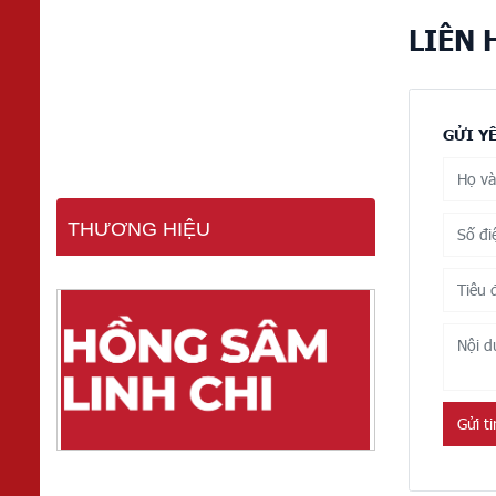
LIÊN 
GỬI Y
THƯƠNG HIỆU
Gửi t