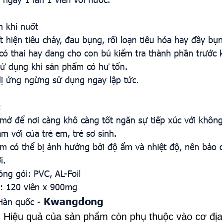
n khi nuốt
t hiện tiêu chảy, đau bụng, rối loạn tiêu hóa hay đầy b
có thai hay đang cho con bú kiểm tra thành phần trước 
ử dụng khi sản phẩm có hư tổn.
dị ứng ngừng sử dụng ngay lập tức.
:
 mở để nơi càng khô càng tốt ngăn sự tiếp xúc với không
m với của trẻ em, trẻ sơ sinh.
m có thể bị ảnh hưởng bởi độ ẩm và nhiệt độ, nên bảo q
i.
óng gói: PVC, AL-Foil
: 120 viên x 900mg
Kwangdong
Hàn quốc -
:
Hiệu quả của sản phẩm còn phụ thuộc vào cơ địa