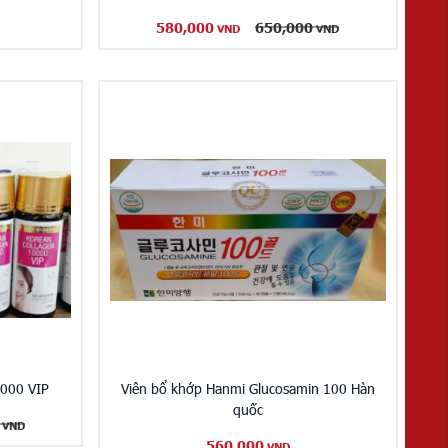
580,000
650,000
VND
VND
0000 VIP
Viên bổ khớp Hanmi Glucosamin 100 Hàn
quốc
VND
560,000
VND