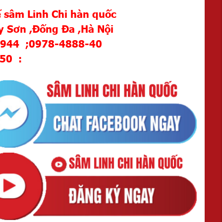
 sâm Linh Chi hàn quốc
y Sơn ,Đống Đa ,Hà Nội
1944 ;0978-4888-40
550 :