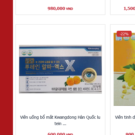
980,000
1,50
VND
-22%
Viên uống bổ mắt Kwangdong Hàn Quốc lu
Viên tinh
tein ...
600,000
900
VND