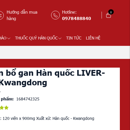
Hướng dẫn mua
Hotline:
0
hàng
0978488840
HẢO
THUỐC QUÝ HÀN QUỐC
TIN TỨC
LIÊN HỆ
n bổ gan Hàn quốc LIVER-
 Kwangdong
7
 phẩm:
1684742325
y: 120 viên x 900mg Xuất xứ: Hàn quốc - Kwangdong