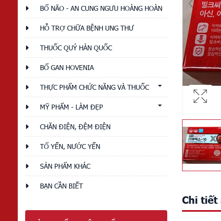
BỔ NÃO - AN CUNG NGƯU HOÀNG HOÀN
HỖ TRỢ CHỮA BỆNH UNG THƯ
THUỐC QUÝ HÀN QUỐC
BỔ GAN HOVENIA
THỰC PHẨM CHỨC NĂNG VÀ THUỐC
MỸ PHẨM - LÀM ĐẸP
CHĂN ĐIỆN, ĐỆM ĐIỆN
TỔ YẾN, NƯỚC YẾN
SẢN PHẨM KHÁC
BẠN CẦN BIẾT
Chi tiế