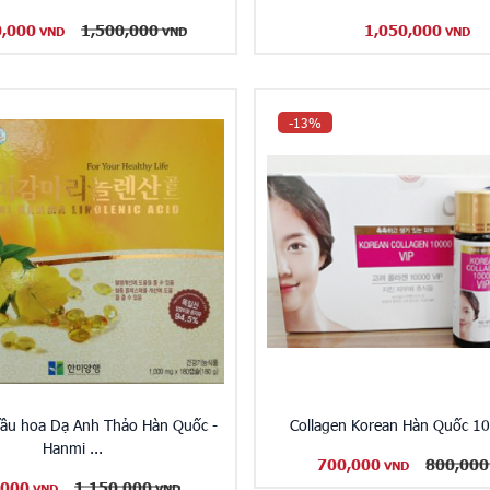
0,000
1,500,000
1,050,000
VND
VND
VND
-13%
 dầu hoa Dạ Anh Thảo Hàn Quốc -
Collagen Korean Hàn Quốc 1
Hanmi ...
700,000
800,000
VND
,000
1,150,000
VND
VND