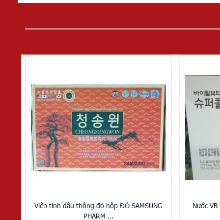
Viên tinh dầu thông đỏ hộp ĐỎ SAMSUNG
Nước VB 
PHARM ...