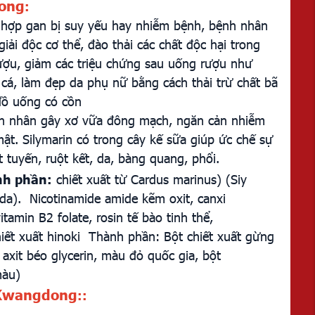
ong
:
g hợp gan bị suy yếu hay nhiễm bệnh, bệnh nhân
iải độc cơ thể, đào thải các chất độc hại trong
ợu, giảm các triệu chứng sau uống rượu như
cá, làm đẹp da phụ nữ bằng cách thải trừ chất bã
đồ uống có cồn
yên nhân gây xơ vữa đông mạch, ngăn cản nhiễm
 mật. Silymarin có trong cây kế sữa giúp ức chế sự
t tuyến, ruột kết, da, bàng quang, phổi.
h phần:
chiết xuất từ Cardus marinus) (Siy
a). Nicotinamide amide kẽm oxit, canxi
tamin B2 folate, rosin tế bào tinh thể,
chiết xuất hinoki Thành phần: Bột chiết xuất gừng
r axit béo glycerin, màu đỏ quốc gia, bột
màu)
Kwangdong
:
: